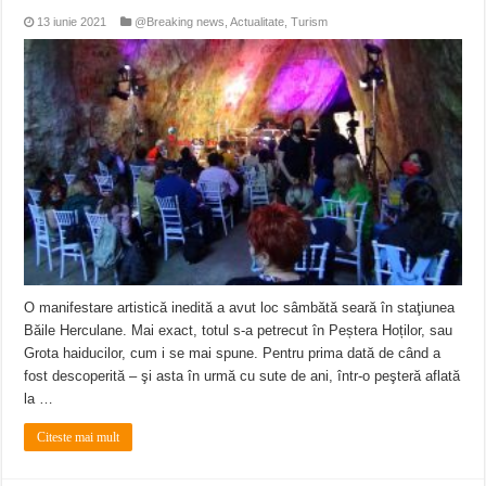
13 iunie 2021
@Breaking news
,
Actualitate
,
Turism
O manifestare artistică inedită a avut loc sâmbătă seară în staţiunea
Băile Herculane. Mai exact, totul s-a petrecut în Peștera Hoților, sau
Grota haiducilor, cum i se mai spune. Pentru prima dată de când a
fost descoperită – şi asta în urmă cu sute de ani, într-o peşteră aflată
la …
Citeste mai mult