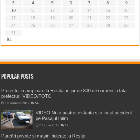
3
4
5
6
7
8
9
10
11
12
13
14
15
16
17
18
19
20
21
22
23
24
25
26
27
28
29
30
31
« iul.
Popular Posts
Protestul ia amploare la Resita, in jur de 800 de oameni in fata
prefecturii VIDEO/FOTO
19 ianuarie 2012
54
VIDEO Nu a pastrat distanta si a facut accident
pe Pasajul Intim
27 iunie 2017
47
Parcări private și mașini ridicate la Reșița