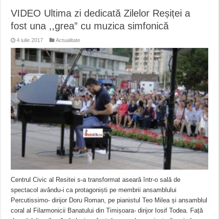
VIDEO Ultima zi dedicată Zilelor Reșiței a
fost una ,,grea” cu muzica simfonică
4 iulie 2017
Actualitate
Centrul Civic al Resitei s-a transformat aseară într-o sală de
spectacol avându-i ca protagoniști pe membrii ansamblului
Percutissimo- dirijor Doru Roman, pe pianistul Teo Milea și ansamblul
coral al Filarmonicii Banatului din Timișoara- dirijor Iosif Todea. Față