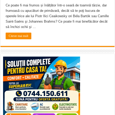
Ce poate fi mai frumos și înălțător într-o seară de toamnă târzie, dar
frumoasă cu apucături de primăvară, decât să te poţi bucura de
operele lirice ale lui Piotr Ilici Ceaikowsky ori Béla Bartók sau Camille
Saint-Saëns şi Johannes Brahms? Ce poate fi mai binefăcător decât
să închizi ochii şi …
Citeste mai mult