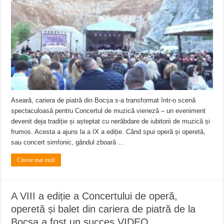
Întreruperi temporare ale furnizării apei potabile în Bocșa Română, în data de 6 
ANUNŢ OPRIRE ANUNŢ OPRIRE APĂ în ORAVIȚA – 05.08.2026 – avarie
Anunț important – Închidere temporară Podul de Piatră din Herculane
Aseară, cariera de piatră din Bocșa s-a transformat într-o scenă
spectaculoasă pentru Concertul de muzică vieneză – un eveniment
devenit deja tradiție și așteptat cu nerăbdare de iubitorii de muzică și
frumos. Acesta a ajuns la a IX a ediție. Când spui operă și operetă,
sau concert simfonic, gândul zboară …
Citeste mai mult
A VIII a ediție a Concertului de operă,
operetă și balet din cariera de piatră de la
Bocșa a fost un succes VIDEO