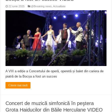
22 iunie 2025
@Breaking news
,
Actualitate
A VIII a ediție a Concertului de operă, operetă și balet din cariera de
piatră de la Bocșa a fost un succes
Citeste mai mult
Concert de muzică simfonică în peştera
Grota Haiducilor din Băile Herculane VIDEO