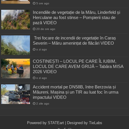
5 ore ago
Incendiile de vegetație de la Măru, Linderfeld și
Herculane au fost stinse – Pompierii stau de
pază VIDEO
20 de ore ago
Trei focare de incendii de vegetație în Caraș
Severin – Măru amenințat de flăcări VIDEO
o zi ago
COSTINEȘTI – LOCUL PE CARE ÎL IUBIM,
LOCUL DE CARE AVEM GRIJĂ – Tabăra MISA
2026 VIDEO
o zi ago
Accident mortal pe DN58B, între Berzovia și
Măureni. Mașina și un TIR au luat foc în urma
impactului VIDEO
2 zile ago
Powered by
STATEart
| Designed by
TieLabs