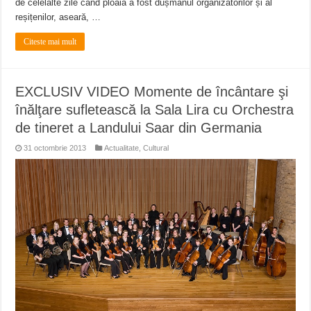
de celelalte zile când ploaia a fost dușmanul organizatorilor și al
reșițenilor, aseară, …
Citeste mai mult
EXCLUSIV VIDEO Momente de încântare şi
înălţare sufletească la Sala Lira cu Orchestra
de tineret a Landului Saar din Germania
31 octombrie 2013
Actualitate
,
Cultural