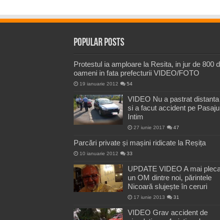
Popular Posts
Protestul ia amploare la Resita, in jur de 800 
oameni in fata prefecturii VIDEO/FOTO
19 ianuarie 2012
54
VIDEO Nu a pastrat distanta
si a facut accident pe Pasaju
Intim
27 iunie 2017
47
Parcări private și mașini ridicate la Reșița
10 ianuarie 2012
33
UPDATE VIDEO A mai pleca
un OM dintre noi, părintele
Nicoară slujește în ceruri
17 iunie 2013
31
VIDEO Grav accident de