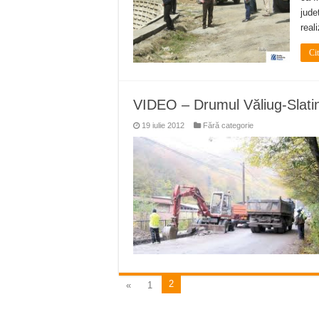
jude
real
Ci
VIDEO – Drumul Văliug-Slatina 
19 iulie 2012
Fără categorie
2
«
1