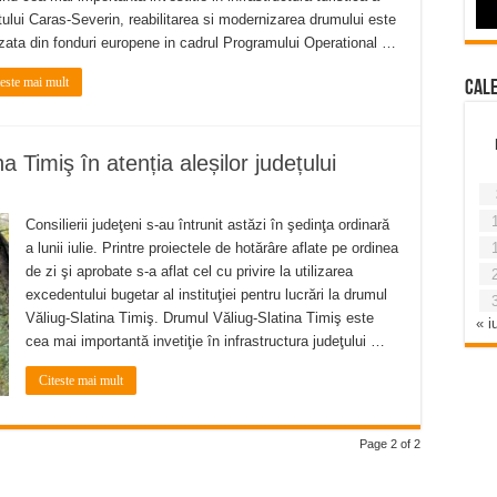
tului Caras-Severin, reabilitarea si modernizarea drumului este
izata din fonduri europene in cadrul Programului Operational …
teste mai mult
Cal
Timiş în atenția aleșilor județului
Consilierii judeţeni s-au întrunit astăzi în şedinţa ordinară
a lunii iulie. Printre proiectele de hotărâre aflate pe ordinea
de zi şi aprobate s-a aflat cel cu privire la utilizarea
excedentului bugetar al instituţiei pentru lucrări la drumul
Văliug-Slatina Timiş. Drumul Văliug-Slatina Timiş este
« iu
cea mai importantă invetiţie în infrastructura judeţului …
Citeste mai mult
Page 2 of 2