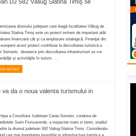
an DJ 582 Văliug Slatina Timiş se
vița – locul unde natura a ascuns un izvor de sănătate VIDEO
flori de vară și râsete de copii la Carașova VIDEO
e
– avarie – 04.08.2026 – str. Văliugului și Plastomet
rnizarea drumului judeţean care leagă localitatea Văliug de
litatea Slatina Timiş este un proiect extrem de important atât
SEBEȘ – 04.08.2026 – avarie – Calea Severinului
aloare financiară cât şi ca amplasare strategică. Finanţat din
RANSEBEȘ avarie
 europeni acest proiect contribuie la dezvoltarea turistică a
i Semenic, deoarece prin dezvoltarea infrastructurii se vor
nătăţii şi activităţile în turism. …
teste mai mult
va da o noua valenta turismului in
hipa a Consiliului Judetean Caras-Severin, condusa de
edintele Sorin Frunzaverde, a inspectat marti in teren, stadiul
arilor la drumul judetean 582 Valiug-Slatina Timis. Considerata
iind cea mai importanta investitie in infrastructura turistica a