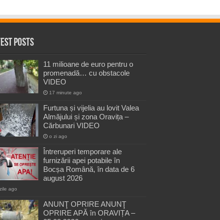
test Posts
11 milioane de euro pentru o
promenadă… cu obstacole
VIDEO
17 minute ago
Furtuna și vijelia au lovit Valea
Almăjului și zona Oravița –
Cărbunari VIDEO
o zi ago
Întreruperi temporare ale
furnizării apei potabile în
Bocșa Română, în data de 6
august 2026
zile ago
ANUNŢ OPRIRE ANUNŢ
OPRIRE APĂ în ORAVIȚA –