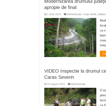
Modernizarea drumului judeţe
Ștrandul Termal Ring din Ora
apropie de final
Miresme de lavandă, mentă și 
1 iunie 2014
Administratie
,
Toate Stirile
,
Utilitar
ANUNȚ OPRIRE APĂ în Reșița 
Mode
loca
ANUNŢ OPRIRE APĂ în CARAN
ca v
ANUNŢ OPRIRE APĂ în CA
bani
zone
îmbu
Ci
VIDEO Inspectie la drumul ce 
Caras Severin
14 august 2012
Administratie
O ec
pres
lucr
ca f