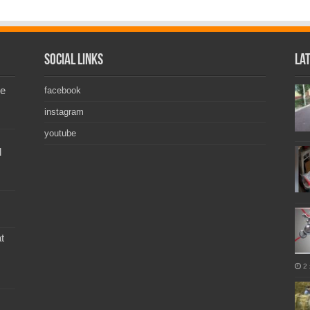
Social Links
La
de
facebook
instagram
youtube
l
t
2 