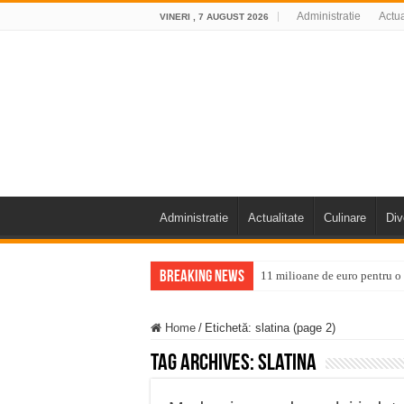
Administratie
Actua
VINERI , 7 AUGUST 2026
Administratie
Actualitate
Culinare
Div
Breaking News
11 milioane de euro pentru
Furtuna și vijelia au lovit V
Home
/
Etichetă:
slatina
(page 2)
Întreruperi temporare ale fur
Tag Archives:
slatina
ANUNŢ OPRIRE ANUNŢ OPRIR
Anunț important – Închidere 