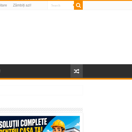
litare
Zâmbiți azi!
!