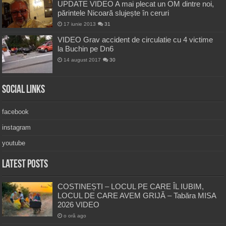
UPDATE VIDEO A mai plecat un OM dintre noi,
părintele Nicoară slujește în ceruri
17 iunie 2013
31
VIDEO Grav accident de circulatie cu 4 victime
la Buchin pe Dn6
14 august 2017
30
Social Links
facebook
instagram
youtube
Latest Posts
COSTINEȘTI – LOCUL PE CARE ÎL IUBIM,
LOCUL DE CARE AVEM GRIJĂ – Tabăra MISA
2026 VIDEO
o oră ago