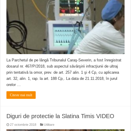
La Parchetul de pe lângă Tribunalul Caraş-Severin, a fost înregistrat
dosarul nr. 467/P/2018, sub aspectul săvârşirii infracţiunii de ultraj
prin tentativă la omor, prev. de art. 257 alin. 1 şi 4 Cp, cu aplicarea
art. 32, alin. 1, rap. la art. 188 Cp,. La data de 21.11.2018, în jurul
orelor …
Citeste mai mult
Diguri de protectie la Slatina Timis VIDEO
27 octombrie 2018
Utilitare