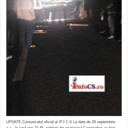
UPDATE Comunicatul oficial al IPJ C-S La data de 29 septembrie
a.c., în jurul orei 22.45, polițiștii din municipiul Caransebeș au fost