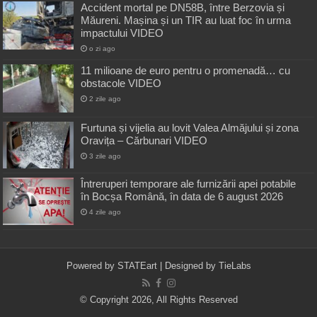
Accident mortal pe DN58B, între Berzovia și
Măureni. Mașina și un TIR au luat foc în urma
impactului VIDEO
o zi ago
11 milioane de euro pentru o promenadă… cu
obstacole VIDEO
2 zile ago
Furtuna și vijelia au lovit Valea Almăjului și zona
Oravița – Cărbunari VIDEO
3 zile ago
Întreruperi temporare ale furnizării apei potabile
în Bocșa Română, în data de 6 august 2026
4 zile ago
Powered by
STATEart
| Designed by
TieLabs
© Copyright 2026, All Rights Reserved