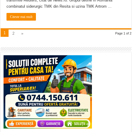
transmite Reuters, citat de News.ro. Grupul detine in Romania
combinatul siderurgic TMK din Resita si uzina TMK Artrom …
Citeste mai mult
1
2
»
Page 1 of 2