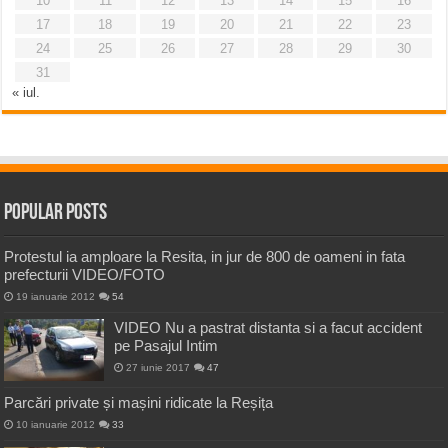
10
11
12
13
14
15
16
17
18
19
20
21
22
23
24
25
26
27
28
29
30
31
« iul.
Popular Posts
Protestul ia amploare la Resita, in jur de 800 de oameni in fata
prefecturii VIDEO/FOTO
19 ianuarie 2012
54
VIDEO Nu a pastrat distanta si a facut accident
pe Pasajul Intim
27 iunie 2017
47
Parcări private și mașini ridicate la Reșița
10 ianuarie 2012
33