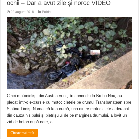
ochii – Dar a avut zile şi noroc VIDEO
22 august 2018
Politie
Cinci motocicliști din Austria veniţi în concediu la Brebu Nou, au
plecat într-o excursie cu motocicletele pe drumul Transbanățean spre
Slatina Timiș. Numai că la o curbă, una dintre motociclete a derapat
din cauza nisipului şi pietrişului de pe marginea drumului, a lovit un
zid de beton după care, a …
Citeste mai mult