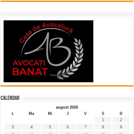
Calendar
august 2026
L
Ma
Mi
J
V
S
D
1
2
3
4
5
6
7
8
9