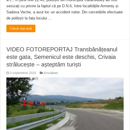
sesizați cu privire la faptul că pe D.N.6, între localitățile Armeniș și
Sadova Veche, a avut loc un accident rutier. Din cercetările efectuate
de polițiști la fața locului …
Citeste mai mult
VIDEO FOTOREPORTAJ Transbănățeanul
este gata, Semenicul este deschis, Crivaia
strălucește – așteptăm turiști
3 septembrie 2016
Actualitate