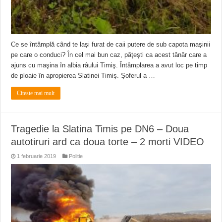
Ce se întâmplă când te laşi furat de caii putere de sub capota maşinii
pe care o conduci? În cel mai bun caz, păţeşti ca acest tânăr care a
ajuns cu maşina în albia râului Timiş. Întâmplarea a avut loc pe timp
de ploaie în apropierea Slatinei Timiş. Şoferul a …
Citeste mai mult
Tragedie la Slatina Timis pe DN6 – Doua
autotiruri ard ca doua torte – 2 morti VIDEO
1 februarie 2019
Politie