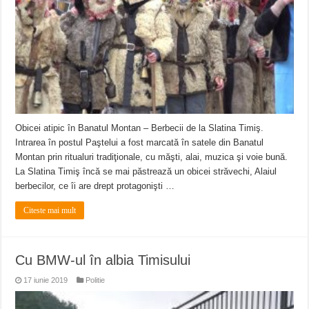
Ștrandul Termal Ring din Oravița – locul unde natura a ascuns un izvor de sănă
Miresme de lavandă, mentă și flori de vară și râsete de copii la Carașova VIDEO
ANUNȚ OPRIRE APĂ în Reșița – avarie – 04.08.2026 – str. Văliugului și Plasto
Obicei atipic în Banatul Montan – Berbecii de la Slatina Timiş.
Intrarea în postul Paştelui a fost marcată în satele din Banatul
Montan prin ritualuri tradiţionale, cu măşti, alai, muzica şi voie bună.
La Slatina Timiş încă se mai păstrează un obicei străvechi, Alaiul
berbecilor, ce îi are drept protagonişti …
Citeste mai mult
Cu BMW-ul în albia Timisului
17 iunie 2019
Politie