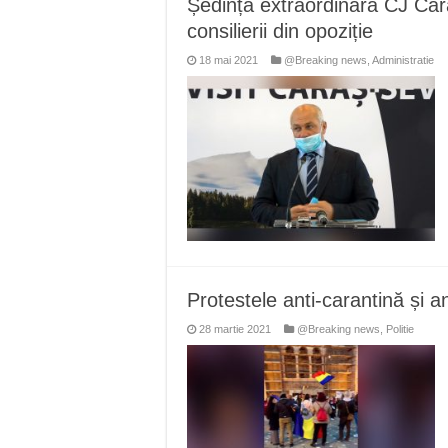
Ședința extraordinara CJ Cara
Miresme de lavandă, mentă și 
consilierii din opoziție
ANUNȚ OPRIRE APĂ în Reșița 
18 mai 2021
@Breaking news
,
Administratie
ANUNŢ OPRIRE APĂ în CARAN
ANUNŢ OPRIRE APĂ în CA
ANUNȚ OPRIRE APĂ în Reșița,
Protestele anti-carantină și 
28 martie 2021
@Breaking news
,
Politie