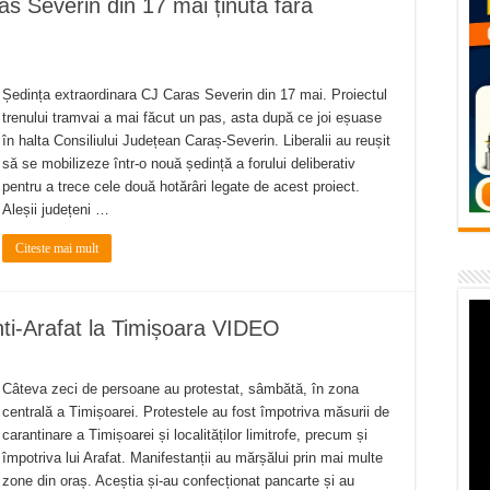
s Severin din 17 mai ținută fără
flori de vară și râsete de copii la Carașova VIDEO
– avarie – 04.08.2026 – str. Văliugului și Plastomet
SEBEȘ – 04.08.2026 – avarie – Calea Severinului
Ședința extraordinara CJ Caras Severin din 17 mai. Proiectul
trenului tramvai a mai făcut un pas, asta după ce joi eșuase
RANSEBEȘ avarie
în halta Consiliului Județean Caraș-Severin. Liberalii au reușit
 cartier Țerova – avarie – 04.08.2026
să se mobilizeze într-o nouă ședință a forului deliberativ
pentru a trece cele două hotărâri legate de acest proiect.
Aleșii județeni …
Citeste mai mult
anti-Arafat la Timișoara VIDEO
Câteva zeci de persoane au protestat, sâmbătă, în zona
centrală a Timișoarei. Protestele au fost împotriva măsurii de
carantinare a Timișoarei și localităților limitrofe, precum și
împotriva lui Arafat. Manifestanții au mărșălui prin mai multe
zone din oraș. Aceștia și-au confecționat pancarte și au