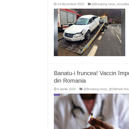
14 decembrie 2020
@Breaking news
,
Actualita
Banatu-i fruncea! Vaccin împ
din Romania
8 aprilie 2020
@Breaking news
,
@Ultimele Nou