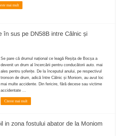
teste mai mult
le în sus pe DN58B intre Câlnic și
Se pare că drumul național ce leagă Reșița de Bocșa a
devenit un drum al încercării pentru conducătorii auto. mai
ales pentru șoferițe. De la începutul anului, pe respectivul
tronson de drum, adică între Câlnic și Moniom, au avut loc
mai multe accidente. Din fericire, fără decese sau victime
accidentate …
Citeste mai mult
bil in zona fostului abator de la Moniom