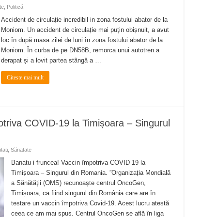
te
,
Politică
Accident de circulație incredibil in zona fostului abator de la
Moniom. Un accident de circulație mai puțin obișnuit, a avut
loc în după masa zilei de luni în zona fostului abator de la
Moniom. În curba de pe DN58B, remorca unui autotren a
derapat și a lovit partea stângă a …
Citeste mai mult
otriva COVID-19 la Timișoara – Singurul
tati
,
Sănatate
Banatu-i fruncea! Vaccin împotriva COVID-19 la
Timișoara – Singurul din Romania. ”Organizația Mondială
a Sănătății (OMS) recunoaște centrul OncoGen,
Timișoara, ca fiind singurul din România care are în
testare un vaccin împotriva Covid-19. Acest lucru atestă
ceea ce am mai spus. Centrul OncoGen se află în liga