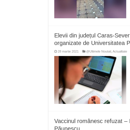
Elevii din județul Caras-Severi
organizate de Universitatea P
28 martie 2021
@Ultimele Noutati
,
Actualitate
Vaccinul românesc refuzat – I
Păunescu