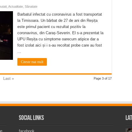
utati
,
Actualitate
,
Sănatate
Barbatul infectat cu coronavirus a fost transportat
la Timisoara. Un bărbat de 27 de ani din Reșița
este primul pacient cu rezultat pozitiv la
coronavirus, din Caraș-Severin. El s-a prezentat la
UPU Reșița cu simptome oarecum atipice dar a
fost izolat aici și i s-au recoltat probe care au fost
…
Citeste mai mult
Last »
Page 3 of 17
Social Links
La
de
facebook