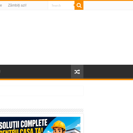
re
Zâmbiți azi!
!