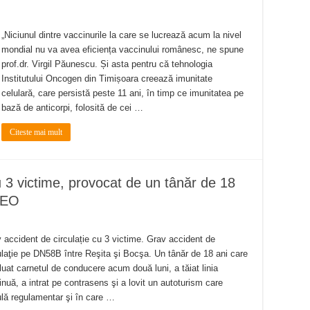
„Niciunul dintre vaccinurile la care se lucrează acum la nivel
mondial nu va avea eficiența vaccinului românesc, ne spune
prof.dr. Virgil Păunescu. Și asta pentru că tehnologia
Institutului Oncogen din Timișoara creează imunitate
celulară, care persistă peste 11 ani, în timp ce imunitatea pe
bază de anticorpi, folosită de cei …
Citeste mai mult
u 3 victime, provocat de un tânăr de 18
DEO
 accident de circulație cu 3 victime. Grav accident de
ulaţie pe DN58B între Reşita şi Bocşa. Un tânăr de 18 ani care
 luat carnetul de conducere acum două luni, a tăiat linia
inuă, a intrat pe contrasens şi a lovit un autoturism care
ulă regulamentar şi în care …