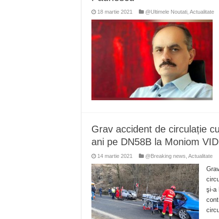
18 martie 2021
@Ultimele Noutati
,
Actualitate
Grav accident de circulație c
ani pe DN58B la Moniom VI
14 martie 2021
@Breaking news
,
Actualitate
Grav
circ
şi-a
cont
circ