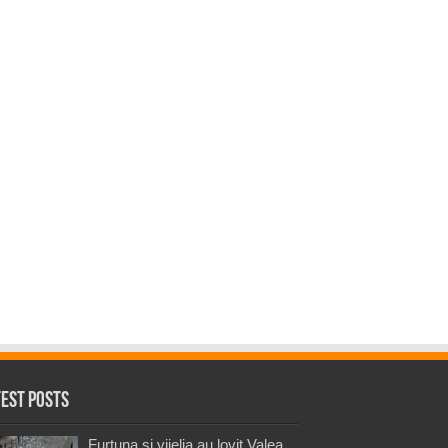
test Posts
Furtuna și vijelia au lovit Valea