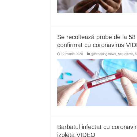
Se recoltează probe de la 58 
confirmat cu coronavirus VI
12 martie 2020
@Breaking news
,
Actualitate
,
S
Barbatul infectat cu coronavir
izoleta VIDEO