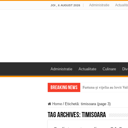
Administratie
Actualit
JOI , 6 AUGUST 2026
Administratie
Actualitate
Culinare
Div
Breaking News
Furtuna și vijelia au lovit V
Întreruperi temporare ale fur
Home
/
Etichetă:
timisoara
(page 3)
ANUNŢ OPRIRE ANUNŢ OPRIR
Tag Archives:
timisoara
Anunț important – Închidere 
Ștrandul Termal Ring din Ora