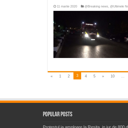
11 martie 2020
@Breaking news
,
@Ultimele No
3
«
1
2
4
5
»
10
...
Popular Posts
Protestul ia amploare la Resita, in jur de 800 