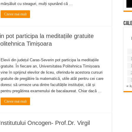
mărșăluit cu steaguri, mulți spunând că …
Citeste mai mult
Cal
n pot participa la meditațiile gratuite
olitehnica Timișoara
Elevii din județul Caras-Severin pot participa la meditațiile
gratuite. În fiecare an, Universitatea Politehnica Timișoara
vine în sprijinul elevilor de liceu, oferindu-le acestora cursuri
gratuite de pregătire la matematică, utile atât pentru cei care
doresc să urmeze una dintre facultățile instituției, cât și
« iu
pentru pregătirea examenului de bacalaureat. Chiar dacă …
Citeste mai mult
nstitutului Oncogen- Prof.Dr. Virgil