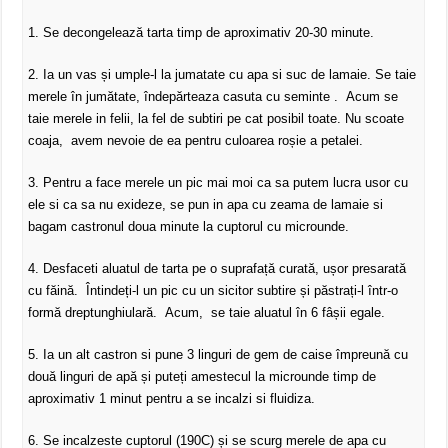
1. Se decongelează tarta timp de aproximativ 20-30 minute.
2. Ia un vas și umple-l la jumatate cu apa si suc de lamaie. Se taie
merele în jumătate, îndepărteaza casuta cu seminte . Acum se
taie merele in felii, la fel de subtiri pe cat posibil toate. Nu scoate
coaja, avem nevoie de ea pentru culoarea roșie a petalei.
3. Pentru a face merele un pic mai moi ca sa putem lucra usor cu
ele si ca sa nu exideze, se pun in apa cu zeama de lamaie si
bagam castronul doua minute la cuptorul cu microunde.
4. Desfaceti aluatul de tarta pe o suprafață curată, ușor presarată
cu făină. Întindeți-l un pic cu un sicitor subtire și păstrați-l într-o
formă dreptunghiulară. Acum, se taie aluatul în 6 fâșii egale.
5. Ia un alt castron si pune 3 linguri de gem de caise împreună cu
două linguri de apă și puteți amestecul la microunde timp de
aproximativ 1 minut pentru a se incalzi si fluidiza.
6. Se incalzeste cuptorul (190C) și se scurg merele de apa cu