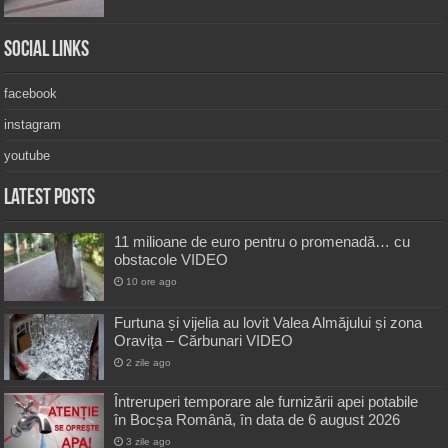
Social Links
facebook
instagram
youtube
Latest Posts
11 milioane de euro pentru o promenadă… cu
obstacole VIDEO
10 ore ago
Furtuna și vijelia au lovit Valea Almăjului și zona
Oravița – Cărbunari VIDEO
2 zile ago
Întreruperi temporare ale furnizării apei potabile
în Bocșa Română, în data de 6 august 2026
3 zile ago