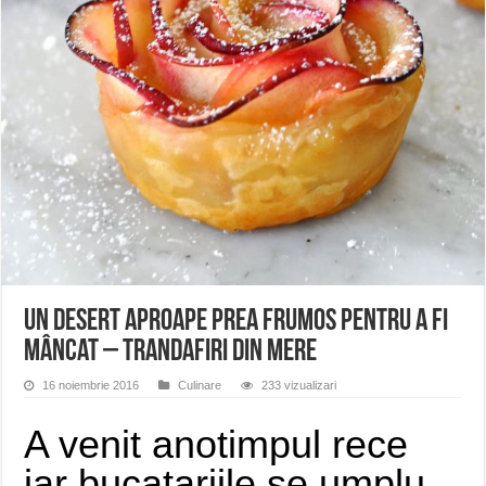
ANUNȚ OPRIRE APĂ în Reșița – avarie – 04.08.2026 – str. Văliugului și Plasto
ANUNŢ OPRIRE APĂ în CARANSEBEȘ – 04.08.2026 – avarie – Calea Severinu
ANUNŢ OPRIRE APĂ în CARANSEBEȘ avarie
Un desert aproape prea frumos pentru a fi
mâncat – Trandafiri din mere
16 noiembrie 2016
Culinare
233 vizualizari
A venit anotimpul rece
iar bucatariile se umplu