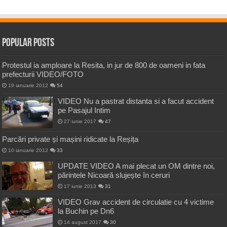
Popular Posts
Protestul ia amploare la Resita, in jur de 800 de oameni in fata
prefecturii VIDEO/FOTO
19 ianuarie 2012
54
VIDEO Nu a pastrat distanta si a facut accident
pe Pasajul Intim
27 iunie 2017
47
Parcări private și mașini ridicate la Reșița
10 ianuarie 2012
33
UPDATE VIDEO A mai plecat un OM dintre noi,
părintele Nicoară slujește în ceruri
17 iunie 2013
31
VIDEO Grav accident de circulatie cu 4 victime
la Buchin pe Dn6
14 august 2017
30