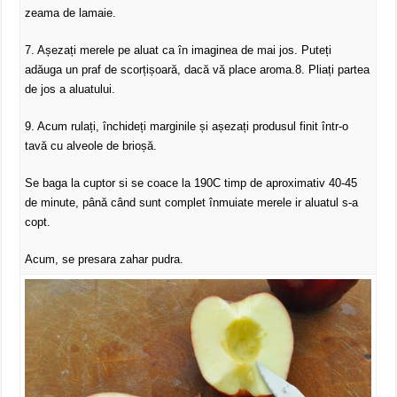
zeama de lamaie.
7. Așezați merele pe aluat ca în imaginea de mai jos. Puteți
adăuga un praf de scorțișoară, dacă vă place aroma.8. Pliați partea
de jos a aluatului.
9. Acum rulați, închideți marginile și așezați produsul finit într-o
tavă cu alveole de brioșă.
Se baga la cuptor si se coace la 190C timp de aproximativ 40-45
de minute, până când sunt complet înmuiate merele ir aluatul s-a
copt.
Acum, se presara zahar pudra.