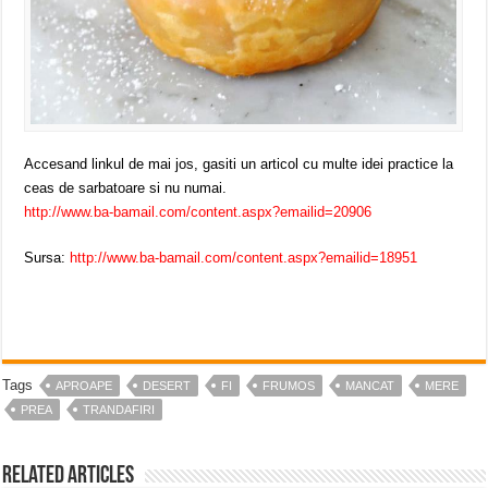
Accesand linkul de mai jos, gasiti un articol cu multe idei practice la
ceas de sarbatoare si nu numai.
http://www.ba-bamail.com/content.aspx?emailid=20906
Sursa:
http://www.ba-bamail.com/content.aspx?emailid=18951
Tags
APROAPE
DESERT
FI
FRUMOS
MANCAT
MERE
PREA
TRANDAFIRI
Related Articles