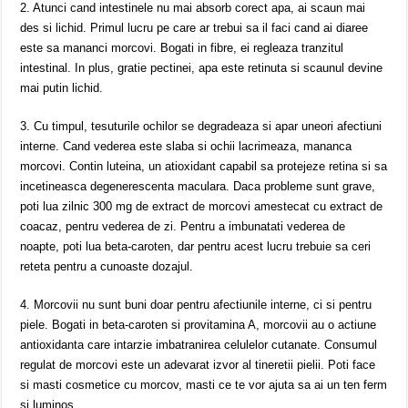
2. Atunci cand intestinele nu mai absorb corect apa, ai scaun mai
des si lichid. Primul lucru pe care ar trebui sa il faci cand ai diaree
este sa mananci morcovi. Bogati in fibre, ei regleaza tranzitul
intestinal. In plus, gratie pectinei, apa este retinuta si scaunul devine
mai putin lichid.
3. Cu timpul, tesuturile ochilor se degradeaza si apar uneori afectiuni
interne. Cand vederea este slaba si ochii lacrimeaza, mananca
morcovi. Contin luteina, un atioxidant capabil sa protejeze retina si sa
incetineasca degenerescenta maculara. Daca probleme sunt grave,
poti lua zilnic 300 mg de extract de morcovi amestecat cu extract de
coacaz, pentru vederea de zi. Pentru a imbunatati vederea de
noapte, poti lua beta-caroten, dar pentru acest lucru trebuie sa ceri
reteta pentru a cunoaste dozajul.
4. Morcovii nu sunt buni doar pentru afectiunile interne, ci si pentru
piele. Bogati in beta-caroten si provitamina A, morcovii au o actiune
antioxidanta care intarzie imbatranirea celulelor cutanate. Consumul
regulat de morcovi este un adevarat izvor al tineretii pielii. Poti face
si masti cosmetice cu morcov, masti ce te vor ajuta sa ai un ten ferm
si luminos.