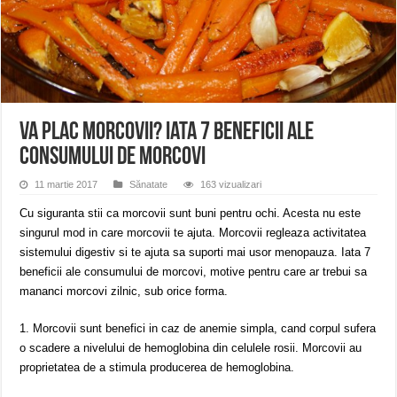
ANUNȚ OPRIRE APĂ în Reșița – avarie – 04.08.2026 – str. Văliugului și Plasto
ANUNŢ OPRIRE APĂ în CARANSEBEȘ – 04.08.2026 – avarie – Calea Severinu
ANUNŢ OPRIRE APĂ în CARANSEBEȘ avarie
Va plac morcovii? Iata 7 beneficii ale
consumului de morcovi
11 martie 2017
Sănatate
163 vizualizari
Cu siguranta stii ca morcovii sunt buni pentru ochi. Acesta nu este
singurul mod in care morcovii te ajuta. Morcovii regleaza activitatea
sistemului digestiv si te ajuta sa suporti mai usor menopauza. Iata 7
beneficii ale consumului de morcovi, motive pentru care ar trebui sa
mananci morcovi zilnic, sub orice forma.
1. Morcovii sunt benefici in caz de anemie simpla, cand corpul sufera
o scadere a nivelului de hemoglobina din celulele rosii. Morcovii au
proprietatea de a stimula producerea de hemoglobina.