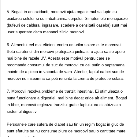
5. Bogati in antioxidanti, morcovii ajuta organismul sa lupte cu
oxidarea celulor si cu imbatranirea corpului. Simptomele menopauzei
(bufeuri de caldura, ingrasare, scadere a densitatii oaselor) sunt mai
usor suportate daca mananci zilnic morcovi.
6. Alimentul cel mai eficient contra arsurilor solare este morcovul.
Beta-carotenul din morcovi protejeaza pielea si o ajuta sa se apere
mai bine de razele UV. Acesta este motivul pentru care se
recomanda consumul de suc de morcovi cu cel putin o saptamana
inainte de a pleca in vacanta de vara. Atentie, faptul ca bei suc de
morcovi nu inseamna ca poti renunta la crema de protectie solara.
7. Morcovii rezolva probleme de tranzit intestinal. Ei stimuleaza o
buna functionare a digestiei, mai bine decat orice alt aliment. Bogati
in fibre, morcovii regleaza tranzitul gratie faptului ca cicatrizeaza
sistemul digestiv.
Persoanele care sufera de diabet sau tin un regim bogat in glucide
sunt sfatuite sa nu consume piure de morcovi sau o cantitate mare