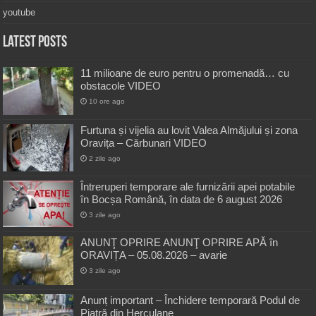
youtube
Latest Posts
11 milioane de euro pentru o promenadă… cu
obstacole VIDEO
10 ore ago
Furtuna și vijelia au lovit Valea Almăjului și zona
Oravița – Cărbunari VIDEO
2 zile ago
Întreruperi temporare ale furnizării apei potabile
în Bocșa Română, în data de 6 august 2026
3 zile ago
ANUNŢ OPRIRE ANUNŢ OPRIRE APĂ în
ORAVIȚA – 05.08.2026 – avarie
3 zile ago
Anunț important – Închidere temporară Podul de
Piatră din Herculane