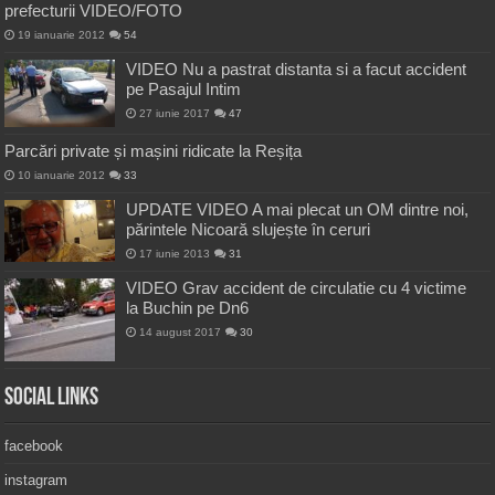
prefecturii VIDEO/FOTO
19 ianuarie 2012
54
VIDEO Nu a pastrat distanta si a facut accident
pe Pasajul Intim
27 iunie 2017
47
Parcări private și mașini ridicate la Reșița
10 ianuarie 2012
33
UPDATE VIDEO A mai plecat un OM dintre noi,
părintele Nicoară slujește în ceruri
17 iunie 2013
31
VIDEO Grav accident de circulatie cu 4 victime
la Buchin pe Dn6
14 august 2017
30
Social Links
facebook
instagram