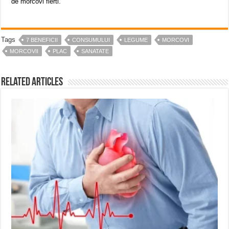
de morcovi fierti.
Tags
7 BENEFICII
CONSUMULUI
LEGUME
MORCOVI
MORCOVII
PLAC
SANATATE
Related Articles