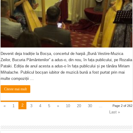
Devenit deja tradiție la Bocșa, concertul de harpă „Bună Vestire-Muzica
Zeilor, Bucuria Pământenilor” a adus-o, din nou, în fața publicului, pe Rozalia
Pataki. Ediția de anul acesta a adus-o în fața publicului și pe tânăra Miriam
Mihalache. Publicul bocșan iubitor de muzică bună a fost purtat prin mai
multe compoziții …
Citeste mai mult
2
«
1
3
4
5
»
10
20
30
...
Page 2 of 262
Last »