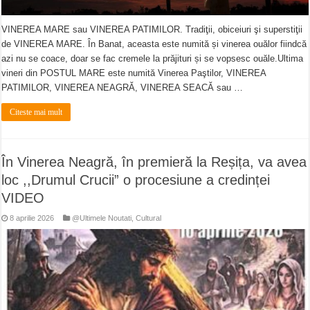
VINEREA MARE sau VINEREA PATIMILOR. Tradiţii, obiceiuri şi superstiţii
de VINEREA MARE. În Banat, aceasta este numită și vinerea ouălor fiindcă
azi nu se coace, doar se fac cremele la prăjituri și se vopsesc ouăle.Ultima
vineri din POSTUL MARE este numită Vinerea Paştilor, VINEREA
PATIMILOR, VINEREA NEAGRĂ, VINEREA SEACĂ sau …
Citeste mai mult
În Vinerea Neagră, în premieră la Reșița, va avea
loc ,,Drumul Crucii” o procesiune a credinței
VIDEO
8 aprilie 2026
@Ultimele Noutati
,
Cultural