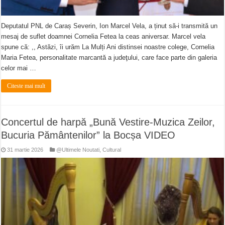
Deputatul PNL de Caraș Severin, Ion Marcel Vela, a ținut să-i transmită un
mesaj de suflet doamnei Cornelia Fetea la ceas aniversar. Marcel vela
spune că: ,, Astăzi, îi urăm La Mulți Ani distinsei noastre colege, Cornelia
Maria Fetea, personalitate marcantă a judeţului, care face parte din galeria
celor mai …
Citeste mai mult
Concertul de harpă „Bună Vestire-Muzica Zeilor,
Bucuria Pământenilor” la Bocșa VIDEO
31 martie 2026
@Ultimele Noutati
,
Cultural