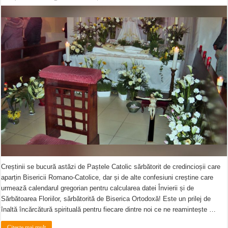
Creștinii se bucură astăzi de Paștele Catolic sărbătorit de credincioșii care
aparțin Bisericii Romano-Catolice, dar și de alte confesiuni creștine care
urmează calendarul gregorian pentru calcularea datei Învierii și de
Sărbătoarea Floriilor, sărbătorită de Biserica Ortodoxă! Este un prilej de
înaltă încărcătură spirituală pentru fiecare dintre noi ce ne reamintește …
Citeste mai mult