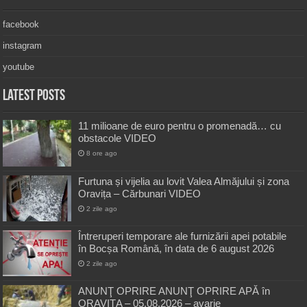
facebook
instagram
youtube
Latest Posts
11 milioane de euro pentru o promenadă… cu
obstacole VIDEO
8 ore ago
Furtuna și vijelia au lovit Valea Almăjului și zona
Oravița – Cărbunari VIDEO
2 zile ago
Întreruperi temporare ale furnizării apei potabile
în Bocșa Română, în data de 6 august 2026
2 zile ago
ANUNŢ OPRIRE ANUNŢ OPRIRE APĂ în
ORAVIȚA – 05.08.2026 – avarie