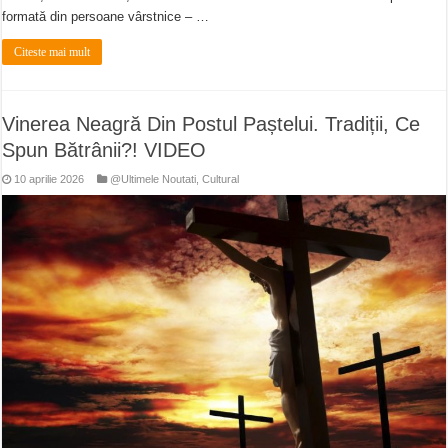
formată din persoane vârstnice – …
Citeste mai mult
Vinerea Neagră Din Postul Paștelui. Tradiții, Ce
Spun Bătrânii?! VIDEO
10 aprilie 2026
@Ultimele Noutati
,
Cultural