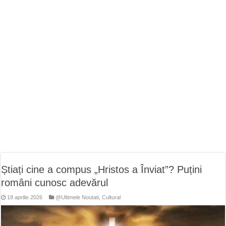
ANUNȚ OPRIRE APĂ în Reșița – avarie – 04.08.2026 – str. Văliugului și Plasto
ANUNŢ OPRIRE APĂ în CARANSEBEȘ – 04.08.2026 – avarie – Calea Severinu
ANUNŢ OPRIRE APĂ în CARANSEBEȘ avarie
Știați cine a compus „Hristos a Înviat”? Puțini
români cunosc adevărul
18 aprilie 2026
@Ultimele Noutati
,
Cultural