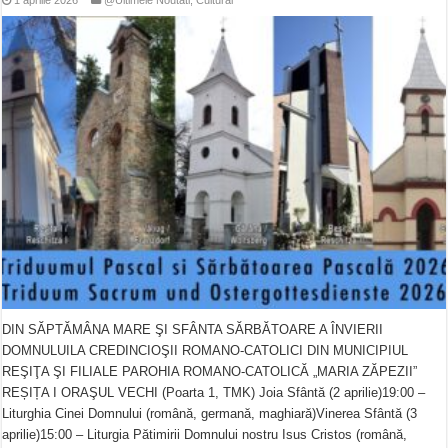
DIN SĂPTĂMÂNA MARE ŞI SFÂNTA SĂRBĂTOARE A ÎNVIERII
DOMNULUILA CREDINCIOŞII ROMANO-CATOLICI DIN MUNICIPIUL
REŞIŢA ŞI FILIALE PAROHIA ROMANO-CATOLICĂ „MARIA ZĂPEZII”
REȘIȚA I ORAŞUL VECHI (Poarta 1, TMK) Joia Sfântă (2 aprilie)19:00 –
Liturghia Cinei Domnului (română, germană, maghiară)Vinerea Sfântă (3
aprilie)15:00 – Liturgia Pătimirii Domnului nostru Isus Cristos (română,