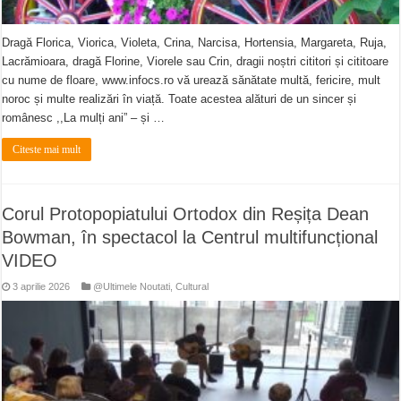
Dragă Florica, Viorica, Violeta, Crina, Narcisa, Hortensia, Margareta, Ruja,
Lacrămioara, dragă Florine, Viorele sau Crin, dragii noștri cititori și cititoare
cu nume de floare, www.infocs.ro vă urează sănătate multă, fericire, mult
noroc și multe realizări în viață. Toate acestea alături de un sincer și
românesc ,,La mulți ani” – și …
Citeste mai mult
Corul Protopopiatului Ortodox din Reșița Dean
Bowman, în spectacol la Centrul multifuncțional
VIDEO
3 aprilie 2026
@Ultimele Noutati
,
Cultural