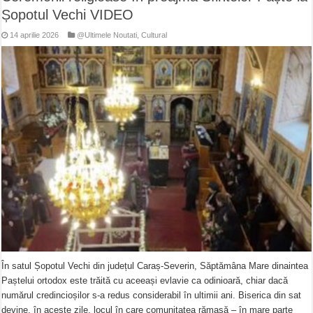
Șopotul Vechi VIDEO
14 aprilie 2026
@Ultimele Noutati
,
Cultural
În satul Șopotul Vechi din județul Caraș-Severin, Săptămâna Mare dinaintea
Paștelui ortodox este trăită cu aceeași evlavie ca odinioară, chiar dacă
numărul credincioșilor s-a redus considerabil în ultimii ani. Biserica din sat
devine, în aceste zile, locul în care comunitatea rămasă – în mare parte