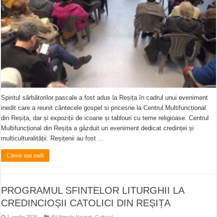
Spiritul sărbătorilor pascale a fost adus la Reșița în cadrul unui eveniment
inedit care a reunit cântecele gospel si pricesne la Centrul Multifuncțional
din Reșița, dar și expoziții de icoane și tablouri cu teme religioase. Centrul
Multifuncțional din Reșița a găzduit un eveniment dedicat credinței și
multiculturalității. Reșițenii au fost …
Citeste mai mult
PROGRAMUL SFINTELOR LITURGHII LA
CREDINCIOȘII CATOLICI DIN REȘIȚA
1 aprilie 2026
@Ultimele Noutati
,
Cultural