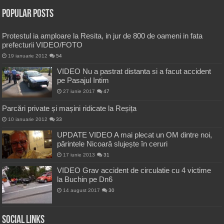
Popular Posts
Protestul ia amploare la Resita, in jur de 800 de oameni in fata
prefecturii VIDEO/FOTO
19 ianuarie 2012
54
VIDEO Nu a pastrat distanta si a facut accident
pe Pasajul Intim
27 iunie 2017
47
Parcări private și mașini ridicate la Reșița
10 ianuarie 2012
33
UPDATE VIDEO A mai plecat un OM dintre noi,
părintele Nicoară slujește în ceruri
17 iunie 2013
31
VIDEO Grav accident de circulatie cu 4 victime
la Buchin pe Dn6
14 august 2017
30
Social Links