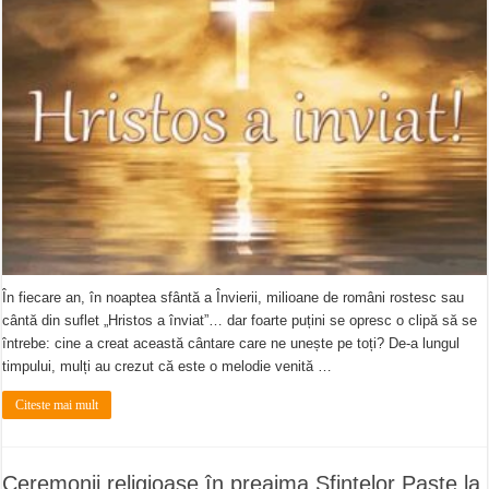
În fiecare an, în noaptea sfântă a Învierii, milioane de români rostesc sau
cântă din suflet „Hristos a înviat”… dar foarte puțini se opresc o clipă să se
întrebe: cine a creat această cântare care ne unește pe toți? De-a lungul
timpului, mulți au crezut că este o melodie venită …
Citeste mai mult
Ceremonii religioase în preajma Sfintelor Paște la