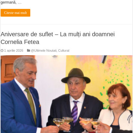
germană, …
Citeste mai mult
Aniversare de suflet – La mulți ani doamnei
Cornelia Fetea
1 aprilie 2026
@Ultimele Noutati
,
Cultural