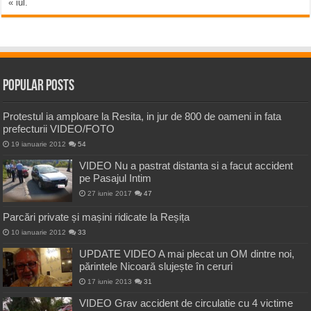
« iul.
Popular Posts
Protestul ia amploare la Resita, in jur de 800 de oameni in fata
prefecturii VIDEO/FOTO
19 ianuarie 2012
54
VIDEO Nu a pastrat distanta si a facut accident
pe Pasajul Intim
27 iunie 2017
47
Parcări private și mașini ridicate la Reșița
10 ianuarie 2012
33
UPDATE VIDEO A mai plecat un OM dintre noi,
părintele Nicoară slujește în ceruri
17 iunie 2013
31
VIDEO Grav accident de circulatie cu 4 victime