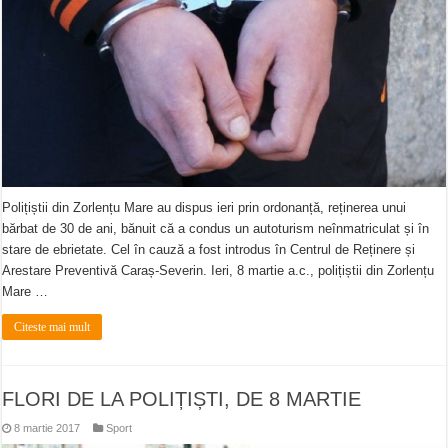
Polițiștii din Zorlențu Mare au dispus ieri prin ordonanță, reținerea unui
bărbat de 30 de ani, bănuit că a condus un autoturism neînmatriculat și în
stare de ebrietate. Cel în cauză a fost introdus în Centrul de Reținere și
Arestare Preventivă Caraș-Severin. Ieri, 8 martie a.c., polițiștii din Zorlențu
Mare …
Citeste mai mult
FLORI DE LA POLIȚIȘTI, DE 8 MARTIE
8 martie 2017
Sport