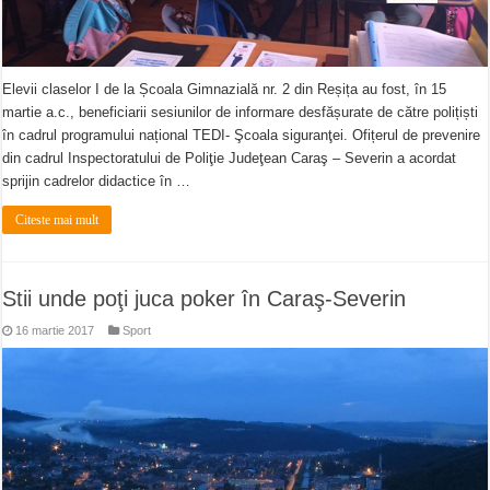
Elevii claselor I de la Școala Gimnazială nr. 2 din Reșița au fost, în 15
martie a.c., beneficiarii sesiunilor de informare desfășurate de către polițiști
în cadrul programului național TEDI- Şcoala siguranţei. Ofițerul de prevenire
din cadrul Inspectoratului de Poliţie Judeţean Caraş – Severin a acordat
sprijin cadrelor didactice în …
Citeste mai mult
Stii unde poţi juca poker în Caraş-Severin
16 martie 2017
Sport