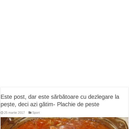
ANUNŢ OPRIRE APĂ în CARANSEBEȘ avarie
ANUNȚ OPRIRE APĂ în Reșița, cartier Țerova – avarie – 04.08.2026
ANUNȚ OPRIRE APĂ în Reșița – avarie – 03.08.2026 – Calea Caransebeșului
Este post, dar este sărbătoare cu dezlegare la
pește, deci azi gătim- Plachie de peste
25 martie 2017
Sport