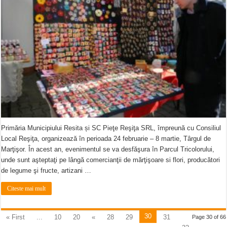
Primăria Municipiului Resita și SC Pieţe Reşiţa SRL, împreună cu Consiliul
Local Reşiţa, organizează în perioada 24 februarie – 8 martie, Târgul de
Marţişor. În acest an, evenimentul se va desfăşura în Parcul Tricolorului,
unde sunt aşteptaţi pe lângă comercianţii de mărţişoare si flori, producători
de legume şi fructe, artizani …
Citeste mai mult
30
« First
...
10
20
«
28
29
31
Page 30 of 66