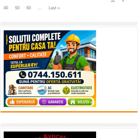
32
»
40
50
60
...
Last »