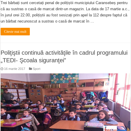
Trei bărbați sunt cercetați penal de polițiștii municipiului Caransebeș pentru
că au sustras o casă de marcat dintr-un magazin. La data de 17 martie a.c.,
în jurul orei 22.00, polițiștii au fost sesizați prin apel la 112 despre faptul că
un bărbat necunoscut a sustras o casă de marcat în …
Citeste mai mult
Poliţiştii continuă activităţile în cadrul programului
„TEDI- Şcoala siguranţei”
16 martie 2017
Sport