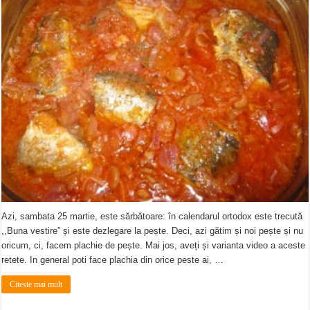
Azi, sambata 25 martie, este sărbătoare: în calendarul ortodox este trecută
,,Buna vestire” și este dezlegare la pește. Deci, azi gătim și noi pește și nu
oricum, ci, facem plachie de pește. Mai jos, aveți și varianta video a aceste
retete. In general poti face plachia din orice peste ai, …
Citeste mai mult