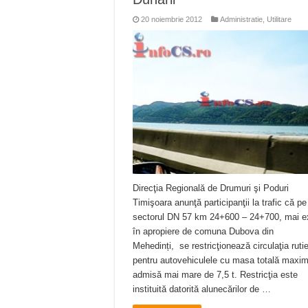
20 noiembrie 2012
Administratie
,
Utilitare
Direcţia Regională de Drumuri şi Poduri
Timişoara anunţă participanţii la trafic că pe
sectorul DN 57 km 24+600 – 24+700, mai e
în apropiere de comuna Dubova din
Mehedinți, se restricţionează circulaţia ruti
pentru autovehiculele cu masa totală maxi
admisă mai mare de 7,5 t. Restricţia este
instituită datorită alunecărilor de …