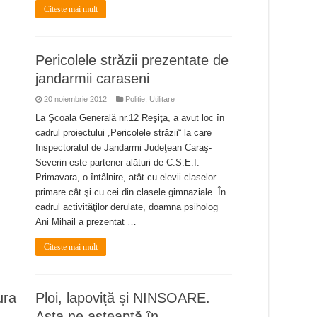
Citeste mai mult
Pericolele străzii prezentate de
jandarmii caraseni
20 noiembrie 2012
Politie
,
Utilitare
La Şcoala Generală nr.12 Reşiţa, a avut loc în
cadrul proiectului „Pericolele străzii“ la care
Inspectoratul de Jandarmi Judeţean Caraş-
Severin este partener alături de C.S.E.I.
Primavara, o întâlnire, atât cu elevii claselor
primare cât şi cu cei din clasele gimnaziale. În
cadrul activităţilor derulate, doamna psiholog
Ani Mihail a prezentat …
Citeste mai mult
ura
Ploi, lapoviţă şi NINSOARE.
Asta ne aşteaptă în