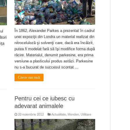
În 1862, Alexander Parkes a prezentat în cadrul
cul
unei expoziţii din Londra un material realizat din
ători
nitroceluloză şi solvenţi care, dacă era încălzit,
iţa
putea fi modelat fară să îşi modifice forma după
răcire. Materialul, denumit parkesine, era prima
versiune a plasticului produs astăzi. Parkesine
nu s-a bucurat de succesul scontat …
Citeste mai mult
Pentru cei ce iubesc cu
adevarat animalele
20 noiembrie 2012
Actualitate
,
Monden
,
Utilitare