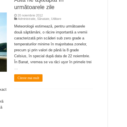
următoarele zile
20 noiembrie 2012
Administratie
,
Sănatate
,
Utilitare
Meteorologii estimează, pentru următoarele
două săptămâni, o răcire importantă a vremii
caracterizată prin scăderi sub zero grade a
temperaturilor minime în majoritatea zonelor,
precum şi prin valori de până la 8 grade
Celsius, în special după data de 22 noiembrie.
În Banat, vremea se va răci uşor în primele trei
…
Citeste mai mult
xact
eră
mă