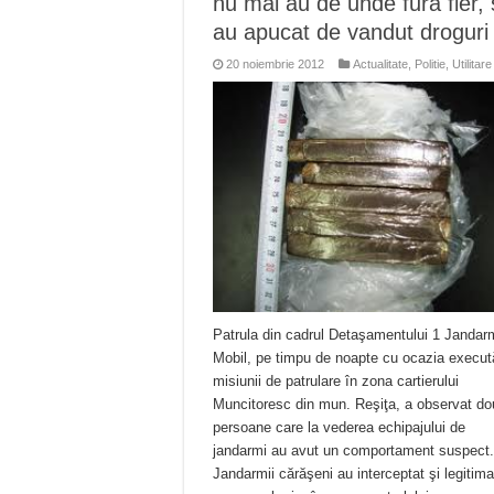
nu mai au de unde fura fier, 
au apucat de vandut droguri
20 noiembrie 2012
Actualitate
,
Politie
,
Utilitare
Patrula din cadrul Detaşamentului 1 Jandar
Mobil, pe timpu de noapte cu ocazia execută
misiunii de patrulare în zona cartierului
Muncitoresc din mun. Reşiţa, a observat d
persoane care la vederea echipajului de
jandarmi au avut un comportament suspect
Jandarmii cărăşeni au interceptat şi legitima