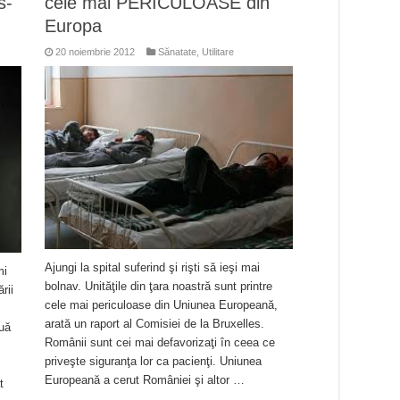
s-
cele mai PERICULOASE din
Europa
20 noiembrie 2012
Sănatate
,
Utilitare
Ajungi la spital suferind şi rişti să ieşi mai
mi
bolnav. Unităţile din ţara noastră sunt printre
rii
cele mai periculoase din Uniunea Europeană,
arată un raport al Comisiei de la Bruxelles.
ouă
Românii sunt cei mai defavorizaţi în ceea ce
priveşte siguranţa lor ca pacienţi. Uniunea
.
Europeană a cerut României şi altor …
t