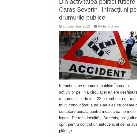
Din activitatea politiei rutiere
Ștrandul Termal Ring din Ora
Caraș Severin- Infracţiuni pe
Miresme de lavandă, mentă și 
drumurile publice
ANUNȚ OPRIRE APĂ în Reșița 
23 noiembrie 2012
Politie
,
Utilitare
ANUNŢ OPRIRE APĂ în CARAN
ANUNŢ OPRIRE APĂ în CA
Infracţiuni pe drumurile publice În cadrul
acţiunilor pe linia circulaţiei rutiere desfăşur
în cursul zilei de ieri, 22 noiembrie a.c., mai
mulţi conducători auto s-au ales cu dosare 
cercetare penală pentru încălcarea normelor
legale. Pe raza localităţii Armeniş, poliţiştii 
oprit pentru control un autovehicul ce nu av
plăcuţe …