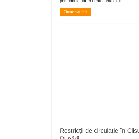
persoanele, iar în urma controlului …
Citeste mai mult
Restricții de circulație în Clis
Dunării