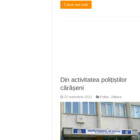
Citeste mai mult
Din activitatea polițiștilor
cărășeni
22 noiembrie 2012
Politie
,
Utilitare