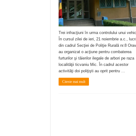
Trei infracţiuni în urma controlului unui vehi
În cursul zilei de ieri, 21 noiembrie a.c., lucr
din cadrul Secţiei de Poliţie Rurală nr.8 Orav
au organizat o acţiune pentru combaterea
furturilor şi tăierilor ilegale de arbori pe raza
localităţii ticvaniu Mic. În cadrul acestor
activităţi doi poliţişti au oprit pentru …
Citeste mai mult