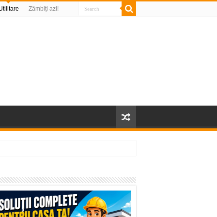
Utilitare
Zâmbiți azi!