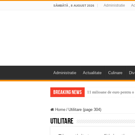
Administratie
Ac
SÂMBĂTĂ , 8 AUGUST 2026
Administratie
Actualitate
Culinare
Div
Breaking News
11 milioane de euro pentru
Furtuna și vijelia au lovit V
Home
/
Utilitare (page 304)
Întreruperi temporare ale fur
Utilitare
ANUNŢ OPRIRE ANUNŢ OPRIR
Anunț important – Închidere 