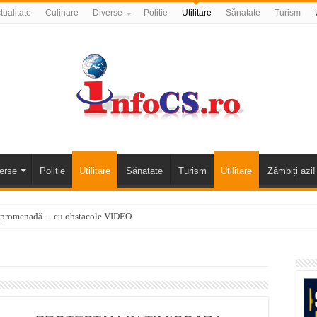
tualitate
Culinare
Diverse
Politie
Utilitare
Sănatate
Turism
erse
Politie
Utilitare
Sănatate
Turism
Utilitare
Zâmbiți azi!
 o promenadă… cu obstacole VIDEO
alea Almăjului și zona Oravița – Cărbunari VIDEO
nizării apei potabile în Bocșa Română, în data de 6 august 2026
E APĂ în ORAVIȚA – 05.08.2026 – avarie
temporară Podul de Piatră din Herculane