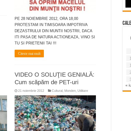
PE 28 NOIEMBRIE 2012, ORA 18,00
Cal
PROTESTAM IN TIMISOARA IMPOTRIVA
DEZASTRULUI DIN MUNTII NOSTRII, DACA
ITI PASA DE NATURA ACTIONEAZA, VINO SI
TU SI PRIETENII TAI !!!
Citeste mai mult
VIDEO O SOLUŢIE GENIALĂ:
Cum scăpăm de PET-uri
« iu
21 noiembrie 2012
Cultural
,
Monden
,
Utilitare