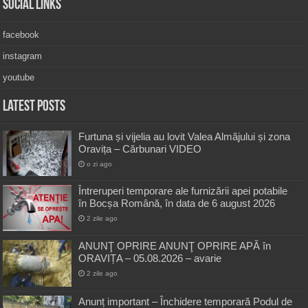
Social Links
facebook
instagram
youtube
Latest Posts
Furtuna și vijelia au lovit Valea Almăjului și zona
Oravița – Cărbunari VIDEO
o zi ago
Întreruperi temporare ale furnizării apei potabile
în Bocșa Română, în data de 6 august 2026
2 zile ago
ANUNŢ OPRIRE ANUNŢ OPRIRE APĂ în
ORAVIȚA – 05.08.2026 – avarie
2 zile ago
Anunț important – Închidere temporară Podul de