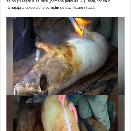
se obişnuieşte a se face „pomana porcului” – şi asta, tot ca o
rămăşiţă a obiceiului precreştin de sacrificare rituală.