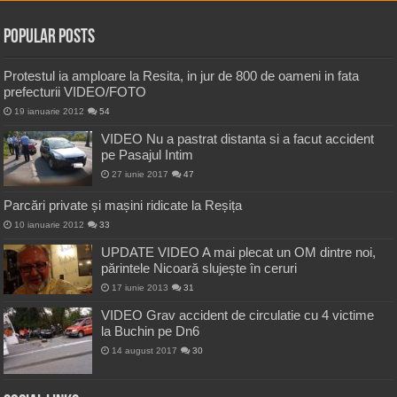
Popular Posts
Protestul ia amploare la Resita, in jur de 800 de oameni in fata
prefecturii VIDEO/FOTO
19 ianuarie 2012
54
VIDEO Nu a pastrat distanta si a facut accident
pe Pasajul Intim
27 iunie 2017
47
Parcări private și mașini ridicate la Reșița
10 ianuarie 2012
33
UPDATE VIDEO A mai plecat un OM dintre noi,
părintele Nicoară slujește în ceruri
17 iunie 2013
31
VIDEO Grav accident de circulatie cu 4 victime
la Buchin pe Dn6
14 august 2017
30