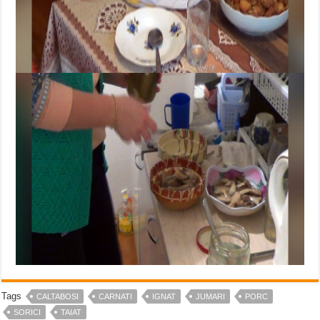
Tags
CALTABOSI
CARNATI
IGNAT
JUMARI
PORC
SORICI
TAIAT