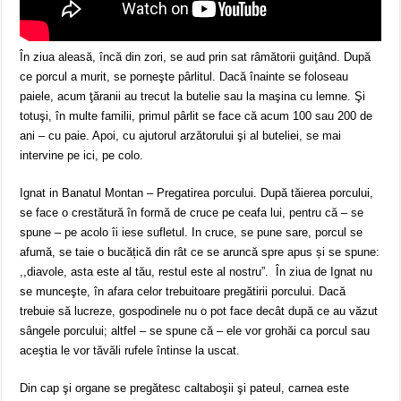
În ziua aleasă, încă din zori, se aud prin sat râmătorii guiţând. După
ce porcul a murit, se porneşte pârlitul. Dacă înainte se foloseau
paiele, acum ţăranii au trecut la butelie sau la maşina cu lemne. Şi
totuşi, în multe familii, primul pârlit se face că acum 100 sau 200 de
ani – cu paie. Apoi, cu ajutorul arzătorului şi al buteliei, se mai
intervine pe ici, pe colo.
Ignat in Banatul Montan – Pregatirea porcului. După tăierea porcului,
se face o crestătură în formă de cruce pe ceafa lui, pentru că – se
spune – pe acolo îi iese sufletul. In cruce, se pune sare, porcul se
afumă, se taie o bucățică din rât ce se aruncă spre apus și se spune:
,,diavole, asta este al tău, restul este al nostru”. În ziua de Ignat nu
se munceşte, în afara celor trebuitoare pregătirii porcului. Dacă
trebuie să lucreze, gospodinele nu o pot face decât după ce au văzut
sângele porcului; altfel – se spune că – ele vor grohăi ca porcul sau
aceştia le vor tăvăli rufele întinse la uscat.
Din cap şi organe se pregătesc caltaboşii şi pateul, carnea este