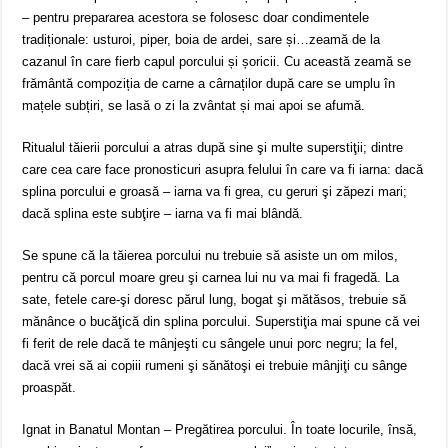
– pentru prepararea acestora se folosesc doar condimentele
tradiționale: usturoi, piper, boia de ardei, sare și…zeamă de la
cazanul în care fierb capul porcului și șoricii. Cu această zeamă se
frământă compoziția de carne a cârnaților după care se umplu în
mațele subțiri, se lasă o zi la zvântat și mai apoi se afumă.
Ritualul tăierii porcului a atras după sine şi multe superstiţii; dintre
care cea care face pronosticuri asupra felului în care va fi iarna: dacă
splina porcului e groasă – iarna va fi grea, cu geruri şi zăpezi mari;
dacă splina este subţire – iarna va fi mai blândă.
Se spune că la tăierea porcului nu trebuie să asiste un om milos,
pentru că porcul moare greu şi carnea lui nu va mai fi fragedă. La
sate, fetele care-şi doresc părul lung, bogat şi mătăsos, trebuie să
mănânce o bucăţică din splina porcului. Superstiţia mai spune că vei
fi ferit de rele dacă te mânjeşti cu sângele unui porc negru; la fel,
dacă vrei să ai copiii rumeni şi sănătoşi ei trebuie mânjiţi cu sânge
proaspăt.
Ignat in Banatul Montan – Pregătirea porcului. În toate locurile, însă,