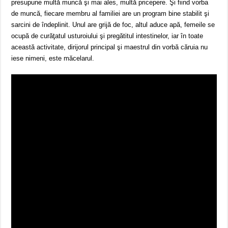
presupune multă muncă şi mai ales, multă pricepere. Şi fiind vorba
de muncă, fiecare membru al familiei are un program bine stabilit şi
sarcini de îndeplinit. Unul are grijă de foc, altul aduce apă, femeile se
ocupă de curăţatul usturoiului şi pregătitul intestinelor, iar în toate
această activitate, dirijorul principal şi maestrul din vorbă căruia nu
iese nimeni, este măcelarul.