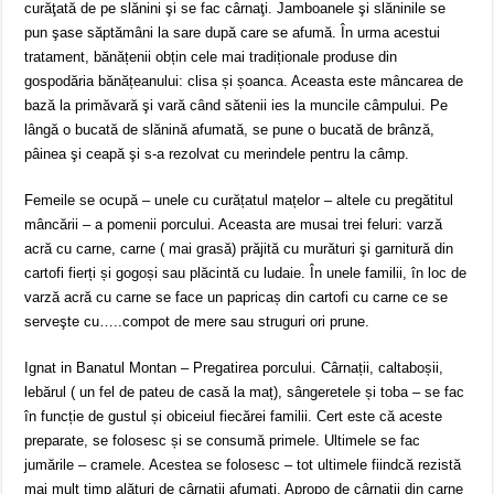
curăţată de pe slănini şi se fac cârnaţi. Jamboanele şi slăninile se
pun şase săptămâni la sare după care se afumă. În urma acestui
tratament, bănățenii obțin cele mai tradiționale produse din
gospodăria bănățeanului: clisa și șoanca. Aceasta este mâncarea de
bază la primăvară şi vară când sătenii ies la muncile câmpului. Pe
lângă o bucată de slănină afumată, se pune o bucată de brânză,
pâinea şi ceapă şi s-a rezolvat cu merindele pentru la câmp.
Femeile se ocupă – unele cu curățatul mațelor – altele cu pregătitul
mâncării – a pomenii porcului. Aceasta are musai trei feluri: varză
acră cu carne, carne ( mai grasă) prăjită cu murături şi garnitură din
cartofi fierți și gogoși sau plăcintă cu ludaie. În unele familii, în loc de
varză acră cu carne se face un papricaș din cartofi cu carne ce se
serveşte cu…..compot de mere sau struguri ori prune.
Ignat in Banatul Montan – Pregatirea porcului. Cârnații, caltaboșii,
lebărul ( un fel de pateu de casă la maț), sângeretele și toba – se fac
în funcție de gustul și obiceiul fiecărei familii. Cert este că aceste
preparate, se folosesc și se consumă primele. Ultimele se fac
jumările – cramele. Acestea se folosesc – tot ultimele fiindcă rezistă
mai mult timp alături de cârnații afumați. Apropo de cârnații din carne