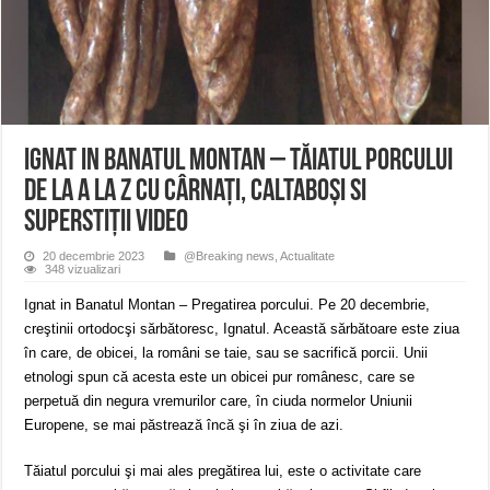
ANUNŢ OPRIRE APĂ în CARANSEBEȘ – 04.08.2026 – avarie – Calea Severinu
ANUNŢ OPRIRE APĂ în CARANSEBEȘ avarie
ANUNȚ OPRIRE APĂ în Reșița, cartier Țerova – avarie – 04.08.2026
Ignat in Banatul Montan – Tăiatul porcului
de la A la Z cu cârnați, caltaboși si
superstiții VIDEO
20 decembrie 2023
@Breaking news
,
Actualitate
348 vizualizari
Ignat in Banatul Montan – Pregatirea porcului. Pe 20 decembrie,
creştinii ortodocşi sărbătoresc, Ignatul. Această sărbătoare este ziua
în care, de obicei, la români se taie, sau se sacrifică porcii. Unii
etnologi spun că acesta este un obicei pur românesc, care se
perpetuă din negura vremurilor care, în ciuda normelor Uniunii
Europene, se mai păstrează încă şi în ziua de azi.
Tăiatul porcului şi mai ales pregătirea lui, este o activitate care