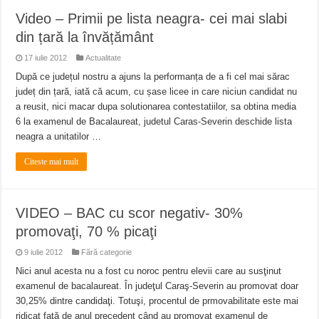
Video – Primii pe lista neagra- cei mai slabi
din țară la învățământ
17 iulie 2012
Actualitate
După ce județul nostru a ajuns la performanța de a fi cel mai sărac
județ din țară, iată că acum, cu șase licee in care niciun candidat nu
a reusit, nici macar dupa solutionarea contestatiilor, sa obtina media
6 la examenul de Bacalaureat, judetul Caras-Severin deschide lista
neagra a unitatilor …
Citeste mai mult
VIDEO – BAC cu scor negativ- 30%
promovaţi, 70 % picaţi
9 iulie 2012
Fără categorie
Nici anul acesta nu a fost cu noroc pentru elevii care au susţinut
examenul de bacalaureat. În judeţul Caraş-Severin au promovat doar
30,25% dintre candidaţi. Totuşi, procentul de prmovabilitate este mai
ridicat faţă de anul precedent când au promovat examenul de