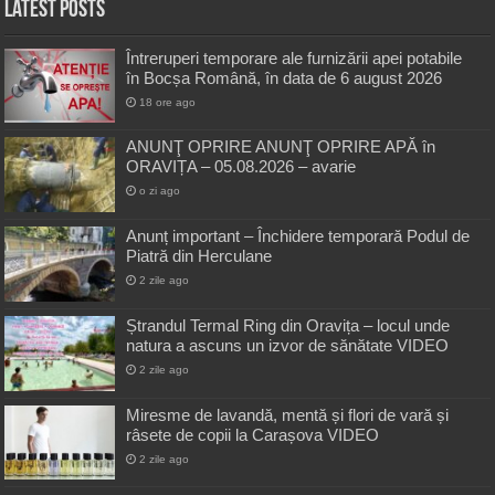
Latest Posts
Întreruperi temporare ale furnizării apei potabile
în Bocșa Română, în data de 6 august 2026
18 ore ago
ANUNŢ OPRIRE ANUNŢ OPRIRE APĂ în
ORAVIȚA – 05.08.2026 – avarie
o zi ago
Anunț important – Închidere temporară Podul de
Piatră din Herculane
2 zile ago
Ștrandul Termal Ring din Oravița – locul unde
natura a ascuns un izvor de sănătate VIDEO
2 zile ago
Miresme de lavandă, mentă și flori de vară și
râsete de copii la Carașova VIDEO
2 zile ago