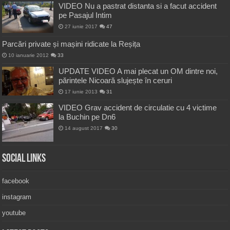
VIDEO Nu a pastrat distanta si a facut accident
pe Pasajul Intim
27 iunie 2017
47
Parcări private și mașini ridicate la Reșița
10 ianuarie 2012
33
UPDATE VIDEO A mai plecat un OM dintre noi,
părintele Nicoară slujește în ceruri
17 iunie 2013
31
VIDEO Grav accident de circulatie cu 4 victime
la Buchin pe Dn6
14 august 2017
30
Social Links
facebook
instagram
youtube