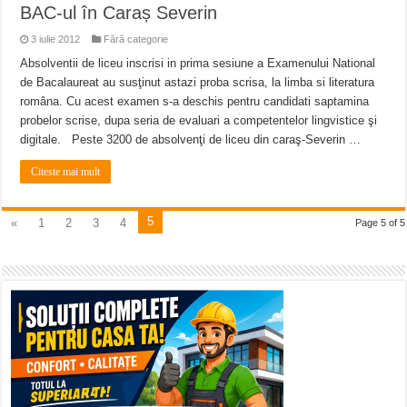
BAC-ul în Caraș Severin
3 iulie 2012
Fără categorie
Absolventii de liceu inscrisi in prima sesiune a Examenului National
de Bacalaureat au susţinut astazi proba scrisa, la limba si literatura
româna. Cu acest examen s-a deschis pentru candidati saptamina
probelor scrise, dupa seria de evaluari a competentelor lingvistice şi
digitale. Peste 3200 de absolvenţi de liceu din caraş-Severin …
Citeste mai mult
5
«
1
2
3
4
Page 5 of 5