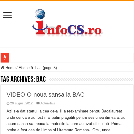
Întreruperi temporare ale furnizării apei potabile în Bocșa Română, în data de 6 
Home
/
Etichetă:
bac
(page 5)
ANUNŢ OPRIRE ANUNŢ OPRIRE APĂ în ORAVIȚA – 05.08.2026 – avarie
Tag Archives:
bac
Anunț important – Închidere temporară Podul de Piatră din Herculane
VIDEO O noua sansa la BAC
Ștrandul Termal Ring din Oravița – locul unde natura a ascuns un izvor de sănă
20 august 2012
Actualitate
Miresme de lavandă, mentă și flori de vară și râsete de copii la Carașova VIDEO
Azi s-a dat startul la cea de-a II a reexaminare pentru Bacalaureat
ANUNȚ OPRIRE APĂ în Reșița – avarie – 04.08.2026 – str. Văliugului și Plasto
unde cei care au fost mai putin pragatiti pentru sesiunea din vara, au
acum sansa sa treaca la materiile la care au avut dificultati. Prima
ANUNŢ OPRIRE APĂ în CARANSEBEȘ – 04.08.2026 – avarie – Calea Severinu
proba a fost cea de Limba si Literatura Romana- Oral, unde