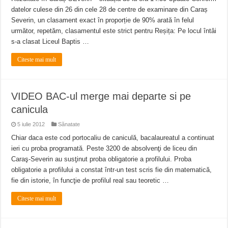
datelor culese din 26 din cele 28 de centre de examinare din Caraș
Severin, un clasament exact în proporție de 90% arată în felul
următor, repetăm, clasamentul este strict pentru Reșița: Pe locul întâi
s-a clasat Liceul Baptis …
Citeste mai mult
VIDEO BAC-ul merge mai departe si pe
canicula
5 iulie 2012
Sănatate
Chiar daca este cod portocaliu de caniculă, bacalaureatul a continuat
ieri cu proba programată. Peste 3200 de absolvenţi de liceu din
Caraş-Severin au susţinut proba obligatorie a profilului. Proba
obligatorie a profilului a constat într-un test scris fie din matematică,
fie din istorie, în funcţie de profilul real sau teoretic …
Citeste mai mult