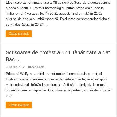
Elevii care au terminat clasa a XII a, se pregătesc de a doua sesiune
a bacalaureatului. Potrivit metodologiei, prima probă orală, cea la
limba română va avea loc în 20-21 august, fiind urmată în 21-22
august, de cea la o limbă modernă. Evaluarea competenţelor digitale
se va desfăşura în 23-24 …
Citeste mai mult
Scrisoarea de protest a unui tânăr care a dat
Bac-ul
18 iulie 2012
Actualitate
Prietenul Wolfy ne-a trimis acest material care circula pe net, si
fiindca materialul are multe puncte de vedere coecte, în el se spun
multe adevăruri, InfoCs l-a preluat și până să îl primiți dv. în e-mail,
noi vi-l punem la dispozitie. O scrisoare de protest, scrisă de un tânăr
care …
Citeste mai mult