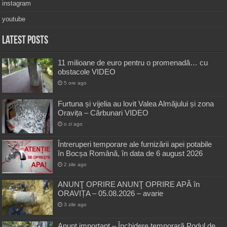
instagram
youtube
Latest Posts
11 milioane de euro pentru o promenadă… cu
obstacole VIDEO
5 ore ago
Furtuna și vijelia au lovit Valea Almăjului și zona
Oravița – Cărbunari VIDEO
o zi ago
Întreruperi temporare ale furnizării apei potabile
în Bocșa Română, în data de 6 august 2026
2 zile ago
ANUNŢ OPRIRE ANUNŢ OPRIRE APĂ în
ORAVIȚA – 05.08.2026 – avarie
3 zile ago
Anunț important – Închidere temporară Podul de