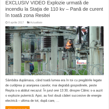
EXCLUSIV VIDEO Explozie urmată de
incendiu la Staţia de 110 kv – Pană de curent
în toată zona Resitei
8 aprilie 2017
Actualitate
Sâmbăta dupămasa, când toată lumea era în toi cu pregătirile legate
de curăţirea şi aranjarea caselor, mai degrabă gospodinele, peste
Reşita s-a abătut necazul. În jurul orei 13:30, dinspre Câlnic s-a auzit
o explozie puternică. Apoi, au fost două căderi succesive de energie
electrică – ultima de tot, după care, …