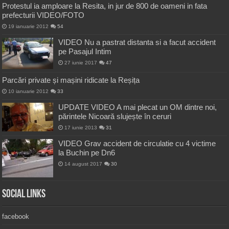
Protestul ia amploare la Resita, in jur de 800 de oameni in fata
prefecturii VIDEO/FOTO
19 ianuarie 2012
54
VIDEO Nu a pastrat distanta si a facut accident
pe Pasajul Intim
27 iunie 2017
47
Parcări private și mașini ridicate la Reșița
10 ianuarie 2012
33
UPDATE VIDEO A mai plecat un OM dintre noi,
părintele Nicoară slujește în ceruri
17 iunie 2013
31
VIDEO Grav accident de circulatie cu 4 victime
la Buchin pe Dn6
14 august 2017
30
Social Links
facebook