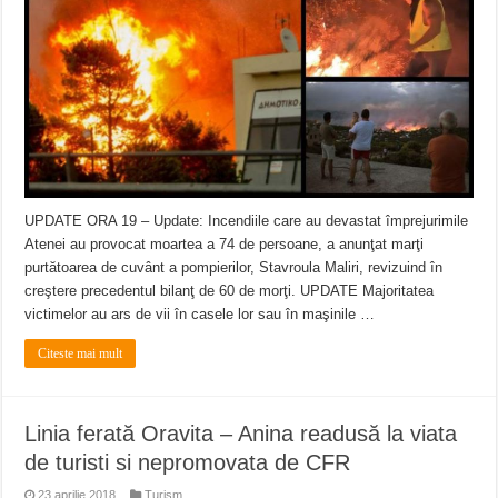
Miresme de lavandă, mentă și flori de vară și râsete de copii la Carașova VIDEO
ANUNȚ OPRIRE APĂ în Reșița – avarie – 04.08.2026 – str. Văliugului și Plasto
ANUNŢ OPRIRE APĂ în CARANSEBEȘ – 04.08.2026 – avarie – Calea Severinu
UPDATE ORA 19 – Update: Incendiile care au devastat împrejurimile
Atenei au provocat moartea a 74 de persoane, a anunţat marţi
purtătoarea de cuvânt a pompierilor, Stavroula Maliri, revizuind în
creştere precedentul bilanţ de 60 de morţi. UPDATE Majoritatea
victimelor au ars de vii în casele lor sau în maşinile …
Citeste mai mult
Linia ferată Oravita – Anina readusă la viata
de turisti si nepromovata de CFR
23 aprilie 2018
Turism