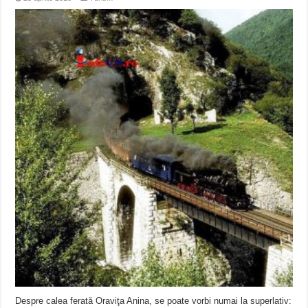
Despre calea ferată Oraviţa Anina, se poate vorbi numai la superlativ: