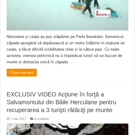
Ninsoarea și ceața au pus stăpânire pe Perla Banatului- Semenicul,
zăpada ajungând să depășească și un metru înălțime în stațiune iar
ceața, a făcut dificilă vizibilitatea chiar și la câțiva pași. Cu toate
acestea, vremea potrivnică nu a împiedicat turiști să se bucure de
munte și distracția unică în zăpada …
Citeste mai mult
EXCLUSIV VIDEO Acţiune în forţă a
Salvamontului din Băile Herculane pentru
recuperarea a 3 turişti rătăciţi pe munte
7 mai 2017
Actualitate