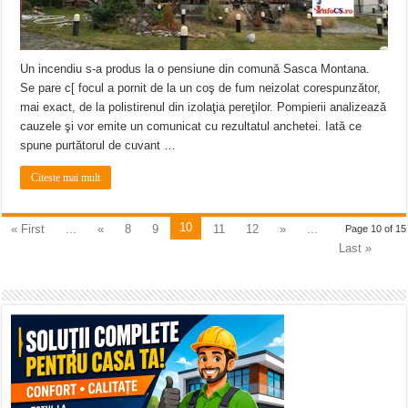
Un incendiu s-a produs la o pensiune din comună Sasca Montana.
Se pare c[ focul a pornit de la un coş de fum neizolat corespunzător,
mai exact, de la polistirenul din izolaţia pereţilor. Pompierii analizează
cauzele şi vor emite un comunicat cu rezultatul anchetei. Iată ce
spune purtătorul de cuvant …
Citeste mai mult
10
« First
...
«
8
9
11
12
»
...
Page 10 of 15
Last »