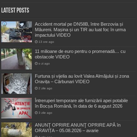
Latest Posts
Accident mortal pe DN58B, între Berzovia și
Măureni. Mașina și un TIR au luat foc în urma
impactului VIDEO
13 ore ago
11 milioane de euro pentru o promenadă… cu
obstacole VIDEO
o zi ago
Furtuna și vijelia au lovit Valea Almăjului și zona
Oravița – Cărbunari VIDEO
2 zile ago
Întreruperi temporare ale furnizării apei potabile
în Bocșa Română, în data de 6 august 2026
3 zile ago
ANUNŢ OPRIRE ANUNŢ OPRIRE APĂ în
ORAVIȚA – 05.08.2026 – avarie