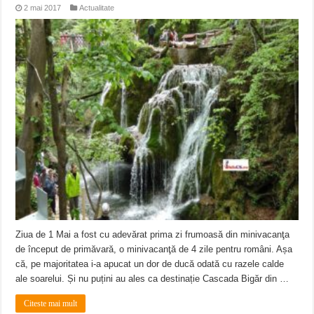
2 mai 2017
Actualitate
Ziua de 1 Mai a fost cu adevărat prima zi frumoasă din minivacanţa
de început de primăvară, o minivacanţă de 4 zile pentru români. Așa
că, pe majoritatea i-a apucat un dor de ducă odată cu razele calde
ale soarelui. Și nu puțini au ales ca destinație Cascada Bigăr din …
Citeste mai mult