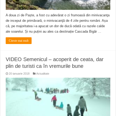
A doua zi de Paște, a fost cu adevărat o zi frumoasă din minivacanţa
de inceput de primăvară, o minivacanţă de 4 zile pentru români. Așa
că, pe majoritatea i-a apucat un dor de ducă odată cu razele calde
ale soarelui. Și nu puțini au ales ca destinație Cascada Bigăr …
Citeste mai mult
VIDEO Semenicul – acoperit de ceata, dar
plin de turisti ca în vremurile bune
20 ianuarie 2018
Actualitate