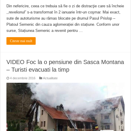
Din nefericire, ceea ce trebuia să fie o zi de distracţie care să încheie
,,revelionul” s-a transformat în 2 ianuarie într-un coşmar. Mai exact,
sute de autoturisme au rămas blocate pe drumul Pasul Prislop –
Platoul Semenic din cauza aglomerației din stațiune. Conform unor
surse, Stațiunea Semenic a revenit pentru …
Citeste mai mult
VIDEO Foc la o pensiune din Sasca Montana
– Turisti evacuati la timp
4 decembrie 2016
Actualitate