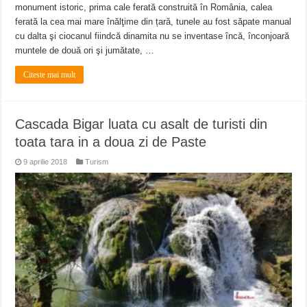
monument istoric, prima cale ferată construită în România, calea
ferată la cea mai mare înălţime din țară, tunele au fost săpate manual
cu dalta şi ciocanul fiindcă dinamita nu se inventase încă, înconjoară
muntele de două ori şi jumătate, …
Citeste mai mult
Cascada Bigar luata cu asalt de turisti din
toata tara in a doua zi de Paste
9 aprilie 2018
Turism