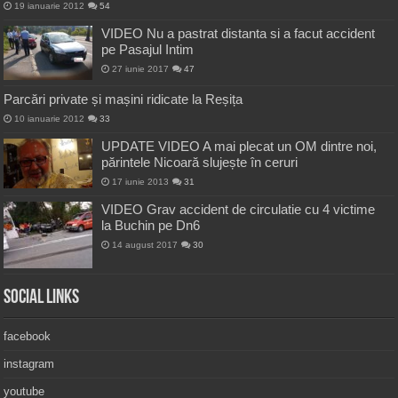
19 ianuarie 2012
54
VIDEO Nu a pastrat distanta si a facut accident
pe Pasajul Intim
27 iunie 2017
47
Parcări private și mașini ridicate la Reșița
10 ianuarie 2012
33
UPDATE VIDEO A mai plecat un OM dintre noi,
părintele Nicoară slujește în ceruri
17 iunie 2013
31
VIDEO Grav accident de circulatie cu 4 victime
la Buchin pe Dn6
14 august 2017
30
Social Links
facebook
instagram
youtube