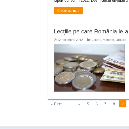
raport cu leul in 2012. Desi francul elvetian a
Citeste mai mult
Lecţiile pe care România le-a 
12 noiembrie 2012
Cultural
,
Monden
,
Utilitare
9
« First
...
«
5
6
7
8