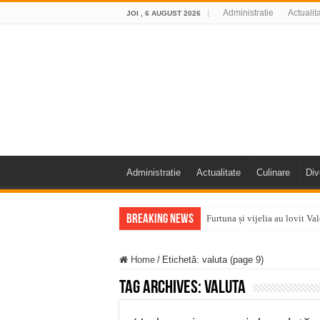
Administratie
Actualit
JOI , 6 AUGUST 2026
Administratie
Actualitate
Culinare
Div
Breaking News
Furtuna și vijelia au lovit V
Întreruperi temporare ale fur
Home
/
Etichetă:
valuta
(page 9)
ANUNŢ OPRIRE ANUNŢ OPRIR
Tag Archives:
valuta
Anunț important – Închidere 
Ștrandul Termal Ring din Ora