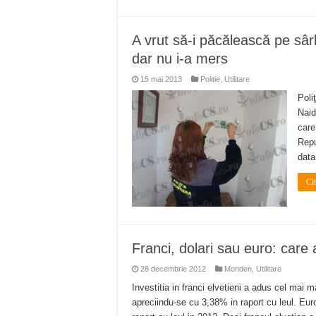
A vrut să-i păcălească pe sârb
dar nu i-a mers
15 mai 2013
Politie
,
Utilitare
Poli
Naid
care
Repu
data
Ci
Franci, dolari sau euro: care 
28 decembrie 2012
Monden
,
Utilitare
Investitia in franci elvetieni a adus cel mai
apreciindu-se cu 3,38% in raport cu leul. Eur