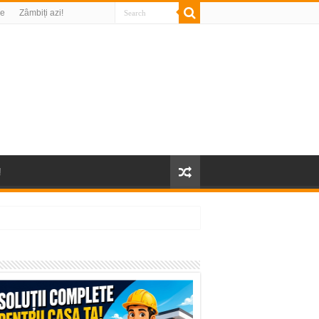
re
Zâmbiți azi!
!