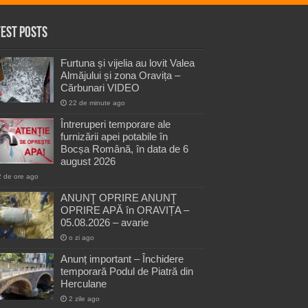
test Posts
Furtuna și vijelia au lovit Valea
Almăjului și zona Oravița –
Cărbunari VIDEO
22 de minute ago
Întreruperi temporare ale
furnizării apei potabile în
Bocșa Română, în data de 6
august 2026
2 de ore ago
ANUNŢ OPRIRE ANUNŢ
OPRIRE APĂ în ORAVIȚA –
05.08.2026 – avarie
o zi ago
Anunț important – Închidere
temporară Podul de Piatră din
Herculane
2 zile ago