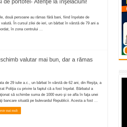
 de portofel- Atenţie la înşelăciuni!
flori de vară și râsete de copii la Carașova VIDEO
– avarie – 04.08.2026 – str. Văliugului și Plastomet
ile, două persoane au rămas fără bani, fiind înşelate de
lută. În cursul zilei de ieri, un bărbat în vârstă de 79 ani a
SEBEȘ – 04.08.2026 – avarie – Calea Severinului
abordat, în zona centrului …
RANSEBEȘ avarie
 cartier Țerova – avarie – 04.08.2026
schimb valutar mai bun, dar a rămas
ata de 29 iulie a.c., un bărbat în vârstă de 62 ani, din Reşiţa, a
zat Poliţia cu privire la faptul că a fost înşelat. Bărbatul a
nţionat să schimbe suma de 1000 euro şi se afla în faţa unei
ăţi bancare situată pe bulevardul Republicii. Acesta a fost …
teste mai mult