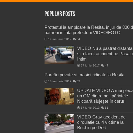
Popular Posts
Protestul ia amploare la Resita, in jur de 800 
oameni in fata prefecturii VIDEO/FOTO
19 ianuarie 2012
54
VIDEO Nu a pastrat distanta
si a facut accident pe Pasaju
Intim
27 iunie 2017
47
Parcări private și mașini ridicate la Reșița
10 ianuarie 2012
33
UPDATE VIDEO A mai pleca
un OM dintre noi, părintele
Nicoară slujește în ceruri
17 iunie 2013
31
VIDEO Grav accident de
circulatie cu 4 victime la
Buchin pe Dn6