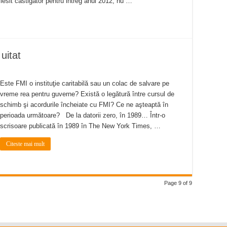
 iesit castigator pentru intreg anul 2012, nu …
uitat
Este FMI o instituţie caritabilă sau un colac de salvare pe
vreme rea pentru guverne? Există o legătură între cursul de
schimb şi acordurile încheiate cu FMI? Ce ne aşteaptă în
perioada următoare? De la datorii zero, în 1989… Într-o
scrisoare publicată în 1989 în The New York Times, …
Citeste mai mult
Page 9 of 9