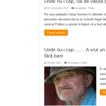
Unde nu-i cap, vai de valută și
Miresme de lavandă, mentă și 
18 octombrie 2013
Actualitate
,
Politie
ANUNȚ OPRIRE APĂ în Reșița 
Pe raza judeţului Caraş-Severin în ultimele z
persoane necunoscute la un schimb ilegal de va
ANUNŢ OPRIRE APĂ în CARAN
sesizat Poliţia cu privire la faptul că a fost 
ANUNŢ OPRIRE APĂ în CA
Citeste mai mult
ANUNȚ OPRIRE APĂ în Reșița,
Unde nu-i cap……..A vrut un 
fără bani
30 iulie 2013
Actualitate
,
Politie
În d
sesi
inte
unit
Ci