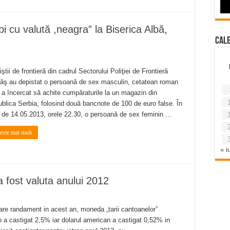
i cu valută ,neagra” la Biserica Albă,
Cal
ţiştii de frontieră din cadrul Sectorului Poliţiei de Frontieră
ăş au depistat o persoană de sex masculin, cetatean roman
 a încercat să achite cumpăraturile la un magazin din
blica Serbia, folosind două bancnote de 100 de euro false. În
 de 14.05.2013, orele 22.30, o persoană de sex feminin …
teste mai mult
« iu
a fost valuta anului 2012
 mare randament in acest an, moneda „tarii cantoanelor”
o a castigat 2,5% iar dolarul american a castigat 0,52% in