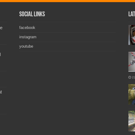
Social Links
La
de
facebook
instagram
youtube
l
2
t