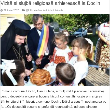
Vizită și slujbă religioasă arhierească la Doclin
29 iunie 2026
@Ultimele Noutati
,
Administratie
Primarul comunei Doclin, Dănuț Oană, a mulțumit Episcopiei Caransebeș,
pentru deosebita onoare și bucurie făcută comunității locale prin slujirea
Sfintei Liturghii în biserica comunei Doclin. Edilul a spus în postarea sa pe
fb: ,,Cu deosebită bucurie și profundă recunoștință, adresez sincere