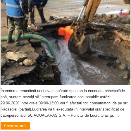
În vederea remedierii unei avarii apărute spontan la conducta principalăde
apă, suntem nevoiți să întrerupem furnizarea apei potabile astăzi:
29.06.2026 între orele 09:00-13:00 Vor fi afectați toți consumatorii de pe str.
Răcășdiei (parțial).Lucrarea va fi executată în intervalul orar specificat de
cătrepersonalul SC AQUACARAȘ S.A. – Punctul de Lucru Oravița. …
Citeste mai mult