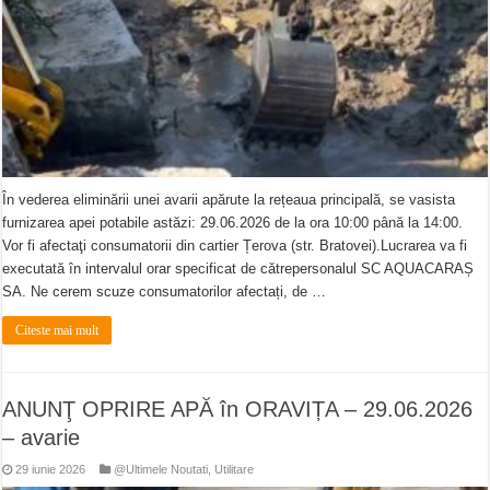
În vederea eliminării unei avarii apărute la rețeaua principală, se vasista
furnizarea apei potabile astăzi: 29.06.2026 de la ora 10:00 până la 14:00.
Vor fi afectaţi consumatorii din cartier Țerova (str. Bratovei).Lucrarea va fi
executată în intervalul orar specificat de cătrepersonalul SC AQUACARAȘ
SA. Ne cerem scuze consumatorilor afectați, de …
Citeste mai mult
ANUNŢ OPRIRE APĂ în ORAVIȚA – 29.06.2026
– avarie
29 iunie 2026
@Ultimele Noutati
,
Utilitare