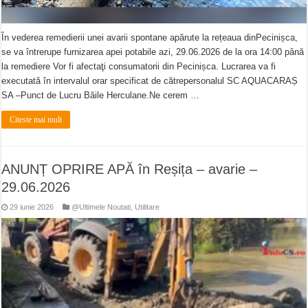
În vederea remedierii unei avarii spontane apărute la rețeaua dinPecinișca,
se va întrerupe furnizarea apei potabile azi, 29.06.2026 de la ora 14:00 până
la remediere Vor fi afectaţi consumatorii din Pecinișca. Lucrarea va fi
executată în intervalul orar specificat de cătrepersonalul SC AQUACARAȘ
SA –Punct de Lucru Băile Herculane.Ne cerem …
Citeste mai mult
ANUNȚ OPRIRE APĂ în Reșița – avarie –
29.06.2026
29 iunie 2026
@Ultimele Noutati
,
Utilitare