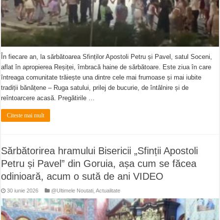
În fiecare an, la sărbătoarea Sfinților Apostoli Petru și Pavel, satul Soceni,
aflat în apropierea Reșiței, îmbracă haine de sărbătoare. Este ziua în care
întreaga comunitate trăiește una dintre cele mai frumoase și mai iubite
tradiții bănățene – Ruga satului, prilej de bucurie, de întâlnire și de
reîntoarcere acasă. Pregătirile …
Citeste mai mult
Sărbătorirea hramului Bisericii „Sfinții Apostoli
Petru și Pavel” din Goruia, așa cum se făcea
odinioară, acum o sută de ani VIDEO
30 iunie 2026
@Ultimele Noutati
,
Actualitate