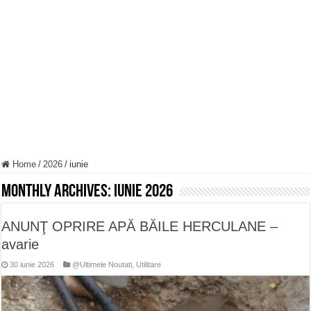
Miresme de lavandă, mentă și flori de vară și râsete de copii la Carașova VIDEO
ANUNȚ OPRIRE APĂ în Reșița – avarie – 04.08.2026 – str. Văliugului și Plasto
ANUNŢ OPRIRE APĂ în CARANSEBEȘ – 04.08.2026 – avarie – Calea Severinu
Home
/
2026
/
iunie
Monthly Archives:
iunie 2026
ANUNŢ OPRIRE APĂ BĂILE HERCULANE –
avarie
30 iunie 2026
@Ultimele Noutati
,
Utilitare