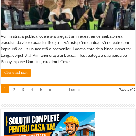
Administrația publică locală s-a pregătit și în acest an de sărbătorirea
orașului, de Zilele orașului Bocșa. ,,Vă așteptăm cu drag să ne petrecem
împreună de…ziua noastră a bocșenilor! Locația este deja binecunoscută:
Lângă corpul B al Primăriei orașului Bocșa – fost autogară sau parcarea
Penny” spune Dan Liuț, directorul Casei …
Citeste mai mult
1
2
3
4
5
»
...
Last »
Page 1 of 9