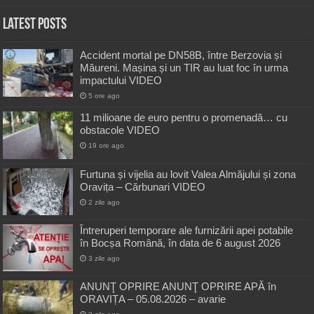
Latest Posts
Accident mortal pe DN58B, între Berzovia și
Măureni. Mașina și un TIR au luat foc în urma
impactului VIDEO
5 ore ago
11 milioane de euro pentru o promenadă… cu
obstacole VIDEO
19 ore ago
Furtuna și vijelia au lovit Valea Almăjului și zona
Oravița – Cărbunari VIDEO
2 zile ago
Întreruperi temporare ale furnizării apei potabile
în Bocșa Română, în data de 6 august 2026
3 zile ago
ANUNŢ OPRIRE ANUNŢ OPRIRE APĂ în
ORAVIȚA – 05.08.2026 – avarie