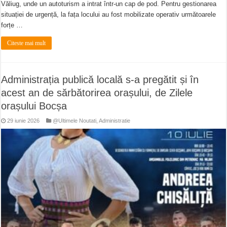
Văliug, unde un autoturism a intrat într-un cap de pod. ​Pentru gestionarea
situației de urgență, la fața locului au fost mobilizate operativ următoarele
forțe …
Citeste mai mult
Administrația publică locală s-a pregătit și în
acest an de sărbătorirea orașului, de Zilele
orașului Bocșa
29 iunie 2026
@Ultimele Noutati
,
Administratie