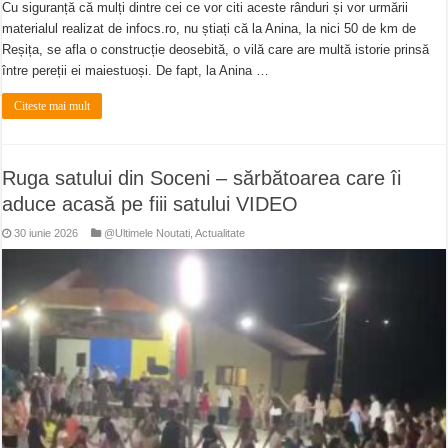
Cu siguranță că mulți dintre cei ce vor citi aceste rânduri și vor urmării
materialul realizat de infocs.ro, nu știați că la Anina, la nici 50 de km de
Reșița, se afla o construcție deosebită, o vilă care are multă istorie prinsă
între pereții ei maiestuoși. De fapt, la Anina …
Citeste mai mult
Ruga satului din Soceni – sărbătoarea care îi
aduce acasă pe fiii satului VIDEO
30 iunie 2026
@Ultimele Noutati
,
Actualitate