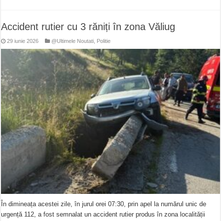
Accident rutier cu 3 răniți în zona Văliug
29 iunie 2026
@Ultimele Noutati
,
Politie
În dimineața acestei zile, în jurul orei 07:30, prin apel la numărul unic de
urgență 112, a fost semnalat un accident rutier produs în zona localității