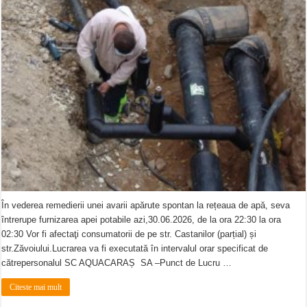
În vederea remedierii unei avarii apărute spontan la rețeaua de apă, seva
întrerupe furnizarea apei potabile azi,30.06.2026, de la ora 22:30 la ora
02:30 Vor fi afectaţi consumatorii de pe str. Castanilor (parțial) și
str.Zăvoiului.Lucrarea va fi executată în intervalul orar specificat de
cătrepersonalul SC AQUACARAȘ SA –Punct de Lucru …
Citeste mai mult