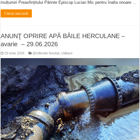
mulțumiri Preasfințitului Părinte Episcop Lucian Mic pentru înalta onoare …
Citeste mai mult
ANUNŢ OPRIRE APĂ BĂILE HERCULANE –
avarie – 29.06.2026
29 iunie 2026
@Ultimele Noutati
,
Utilitare