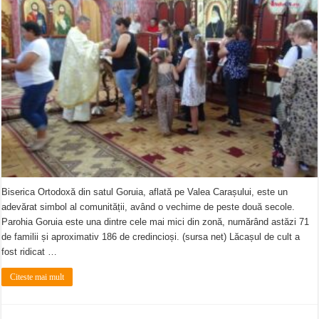
Biserica Ortodoxă din satul Goruia, aflată pe Valea Carașului, este un
adevărat simbol al comunității, având o vechime de peste două secole.
Parohia Goruia este una dintre cele mai mici din zonă, numărând astăzi 71
de familii și aproximativ 186 de credincioși. (sursa net) Lăcașul de cult a
fost ridicat …
Citeste mai mult