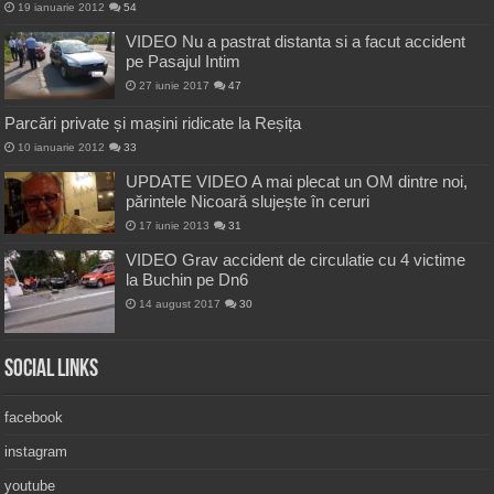
19 ianuarie 2012
54
VIDEO Nu a pastrat distanta si a facut accident
pe Pasajul Intim
27 iunie 2017
47
Parcări private și mașini ridicate la Reșița
10 ianuarie 2012
33
UPDATE VIDEO A mai plecat un OM dintre noi,
părintele Nicoară slujește în ceruri
17 iunie 2013
31
VIDEO Grav accident de circulatie cu 4 victime
la Buchin pe Dn6
14 august 2017
30
Social Links
facebook
instagram
youtube