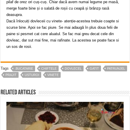
pilaf de orez ori cuș-cuș. Chiar dacă avem numai legume pe masă,
merge foarte bine și o salată de roșii cu ceapă și brânzp rasă
deasupra.
Dacă înlocuiți dovleceii cu vinete- atenție-acestea trebuie coapte si
scurse bine. Apoi se fac piure. Se mai adaugă în plus doua felii de
paine si pesmet cat cere aluatul. Se fac mai greu decat cele din
dovleac, dar sut mai fine, mai rafinate. La acestea se poate face si
un sos de rosii.
Tags
.BUCATARIE
CHIFTELE
DOVLECEL
GATIT
PATRUNJEL
PRAJIT
USTUROI
VINETE
Related Articles