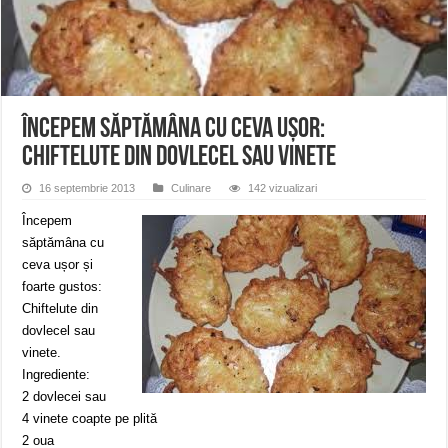
Ștrandul Termal Ring din Oravița – locul unde natura a ascuns un izvor de sănă
Miresme de lavandă, mentă și flori de vară și râsete de copii la Carașova VIDEO
ANUNȚ OPRIRE APĂ în Reșița – avarie – 04.08.2026 – str. Văliugului și Plasto
Începem săptămâna cu ceva ușor:
Chiftelute din dovlecel sau vinete
16 septembrie 2013
Culinare
142 vizualizari
Începem
săptămâna cu
ceva ușor și
foarte gustos:
Chiftelute din
dovlecel sau
vinete.
Ingrediente:
2 dovlecei sau
4 vinete coapte pe plită
2 oua