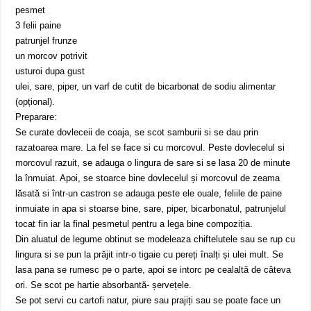
pesmet
3 felii paine
patrunjel frunze
un morcov potrivit
usturoi dupa gust
ulei, sare, piper, un varf de cutit de bicarbonat de sodiu alimentar
(opțional).
Preparare:
Se curate dovleceii de coaja, se scot samburii si se dau prin
razatoarea mare. La fel se face si cu morcovul. Peste dovlecelul si
morcovul razuit, se adauga o lingura de sare si se lasa 20 de minute
la înmuiat. Apoi, se stoarce bine dovlecelul și morcovul de zeama
lăsată si într-un castron se adauga peste ele ouale, feliile de paine
inmuiate in apa si stoarse bine, sare, piper, bicarbonatul, patrunjelul
tocat fin iar la final pesmetul pentru a lega bine compoziția.
Din aluatul de legume obtinut se modeleaza chiftelutele sau se rup cu
lingura si se pun la prăjit intr-o tigaie cu pereți înalți și ulei mult. Se
lasa pana se rumesc pe o parte, apoi se intorc pe cealaltă de câteva
ori. Se scot pe hartie absorbantă- șervețele.
Se pot servi cu cartofi natur, piure sau prajiți sau se poate face un