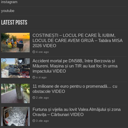
instagram
youtube
Latest Posts
COSTINEȘTI – LOCUL PE CARE ÎL IUBIM,
LOCUL DE CARE AVEM GRIJĂ – Tabăra MISA
2026 VIDEO
4 ore ago
Accident mortal pe DN58B, între Berzovia și
Măureni. Mașina și un TIR au luat foc în urma
impactului VIDEO
o zi ago
11 milioane de euro pentru o promenadă… cu
obstacole VIDEO
2 zile ago
Furtuna și vijelia au lovit Valea Almăjului și zona
Oravița – Cărbunari VIDEO
3 zile ago