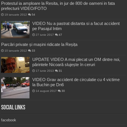
Protestul ia amploare la Resita, in jur de 800 de oameni in fata
prefecturii VIDEO/FOTO
19 ianuarie 2012
54
VIDEO Nu a pastrat distanta si a facut accident
pe Pasajul Intim
27 iunie 2017
47
Parcări private și mașini ridicate la Reșița
10 ianuarie 2012
33
UPDATE VIDEO A mai plecat un OM dintre noi,
părintele Nicoară slujește în ceruri
17 iunie 2013
31
VIDEO Grav accident de circulatie cu 4 victime
la Buchin pe Dn6
14 august 2017
30
Social Links
facebook