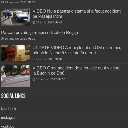
19 ianuarie 2012
54
VIDEO Nu a pastrat distanta si a facut accident
pe Pasajul Intim
27 iunie 2017
47
Parcări private și mașini ridicate la Reșița
10 ianuarie 2012
33
UPDATE VIDEO A mai plecat un OM dintre noi,
părintele Nicoară slujește în ceruri
17 iunie 2013
31
VIDEO Grav accident de circulatie cu 4 victime
la Buchin pe Dn6
14 august 2017
30
Social Links
facebook
instagram
youtube