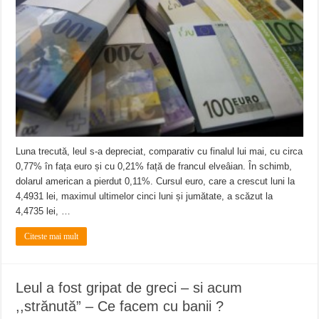
Miresme de lavandă, mentă și flori de vară și râsete de copii la Carașova VIDEO
ANUNȚ OPRIRE APĂ în Reșița – avarie – 04.08.2026 – str. Văliugului și Plasto
ANUNŢ OPRIRE APĂ în CARANSEBEȘ – 04.08.2026 – avarie – Calea Severinu
Luna trecută, leul s-a depreciat, comparativ cu finalul lui mai, cu circa
0,77% în fața euro și cu 0,21% față de francul elveâian. În schimb,
dolarul american a pierdut 0,11%. Cursul euro, care a crescut luni la
4,4931 lei, maximul ultimelor cinci luni și jumătate, a scăzut la
4,4735 lei, …
Citeste mai mult
Leul a fost gripat de greci – si acum
,,strănută” – Ce facem cu banii ?