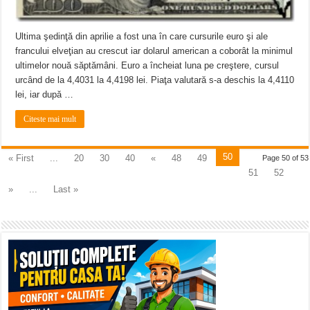
Ultima şedinţă din aprilie a fost una în care cursurile euro şi ale
francului elveţian au crescut iar dolarul american a coborât la minimul
ultimelor nouă săptămâni. Euro a încheiat luna pe creştere, cursul
urcând de la 4,4031 la 4,4198 lei. Piaţa valutară s-a deschis la 4,4110
lei, iar după …
Citeste mai mult
50
« First
...
20
30
40
«
48
49
Page 50 of 53
51
52
»
...
Last »