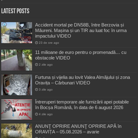
Latest Posts
Accident mortal pe DN58B, între Berzovia și
Măureni. Mașina și un TIR au luat foc în urma
impactului VIDEO
23 de ore ago
11 milioane de euro pentru o promenadă… cu
obstacole VIDEO
2 zile ago
Furtuna și vijelia au lovit Valea Almăjului și zona
Oravița – Cărbunari VIDEO
3 zile ago
Întreruperi temporare ale furnizării apei potabile
în Bocșa Română, în data de 6 august 2026
4 zile ago
ANUNŢ OPRIRE ANUNŢ OPRIRE APĂ în
ORAVIȚA – 05.08.2026 – avarie