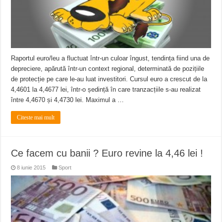
Raportul euro/leu a fluctuat într-un culoar îngust, tendința fiind una de
depreciere, apărută într-un context regional, determinată de pozițiile
de protecție pe care le-au luat investitori. Cursul euro a crescut de la
4,4601 la 4,4677 lei, într-o ședință în care tranzacțiile s-au realizat
între 4,4670 și 4,4730 lei. Maximul a …
Citeste mai mult
Ce facem cu banii ? Euro revine la 4,46 lei !
8 iunie 2015
Sport