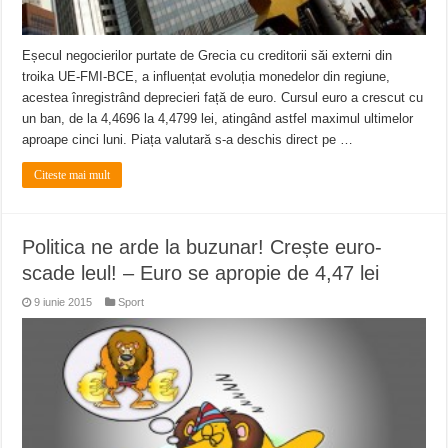
Eșecul negocierilor purtate de Grecia cu creditorii săi externi din
troika UE-FMI-BCE, a influențat evoluția monedelor din regiune,
acestea înregistrând deprecieri față de euro. Cursul euro a crescut cu
un ban, de la 4,4696 la 4,4799 lei, atingând astfel maximul ultimelor
aproape cinci luni. Piața valutară s-a deschis direct pe …
Citeste mai mult
Politica ne arde la buzunar! Crește euro-
scade leul! – Euro se apropie de 4,47 lei
9 iunie 2015
Sport