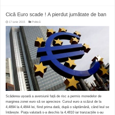
Cică Euro scade ! A pierdut jumătate de ban
17 iunie 2015
Politică
Scăderea ușoară a aversiunii față de risc a permis monedelor de
marginea zonei euro să se aprecieze. Cursul euro a scăzut de la
4,4894 la 4,4844 lei, fiind prima dată, după o săptămână, când leul se
întărește. Piața valutară s-a deschis la 4,4810 iar tranzacțiile s-au