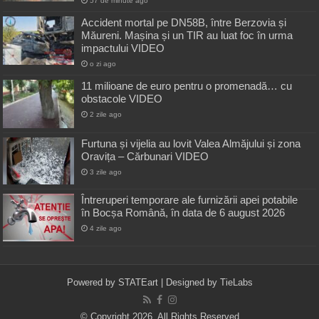
57 de minute ago
Accident mortal pe DN58B, între Berzovia și
Măureni. Mașina și un TIR au luat foc în urma
impactului VIDEO
o zi ago
11 milioane de euro pentru o promenadă… cu
obstacole VIDEO
2 zile ago
Furtuna și vijelia au lovit Valea Almăjului și zona
Oravița – Cărbunari VIDEO
3 zile ago
Întreruperi temporare ale furnizării apei potabile
în Bocșa Română, în data de 6 august 2026
4 zile ago
Powered by
STATEart
| Designed by
TieLabs
© Copyright 2026, All Rights Reserved