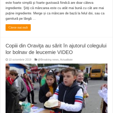
este foarte simplă şi foarte gustoasă fiindcă are doar câteva
ingrediente. Ştiţi că mâncarea este cu atât mai bună cu cât are mai
puţine ingrediente. Merge și ca mâncare de bază la felul doi, sau ca
garnitură pe lângă …
Citeste mai mult
Copiii din Oraviţa au sărit în ajutorul colegului
lor bolnav de leucemie VIDEO
10 octombrie 2019
@Breaking news
,
Actualitate