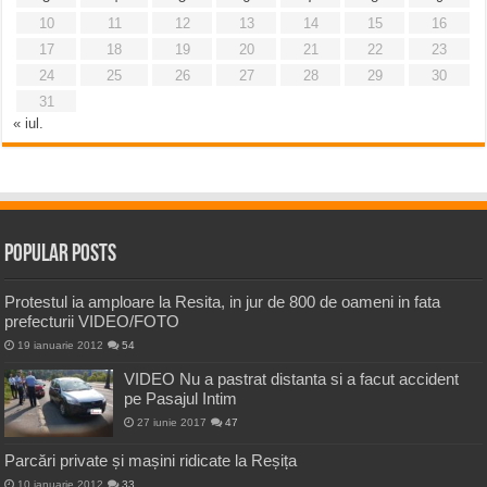
10
11
12
13
14
15
16
17
18
19
20
21
22
23
24
25
26
27
28
29
30
31
« iul.
Popular Posts
Protestul ia amploare la Resita, in jur de 800 de oameni in fata
prefecturii VIDEO/FOTO
19 ianuarie 2012
54
VIDEO Nu a pastrat distanta si a facut accident
pe Pasajul Intim
27 iunie 2017
47
Parcări private și mașini ridicate la Reșița
10 ianuarie 2012
33