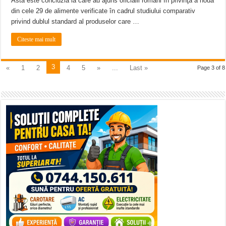
Asta este concluzia la care au ajuns oficialii români în privinţa a nouă
din cele 29 de alimente verificate în cadrul studiului comparativ
privind dublul standard al produselor care …
Citeste mai mult
3
«
1
2
4
5
»
...
Last »
Page 3 of 8