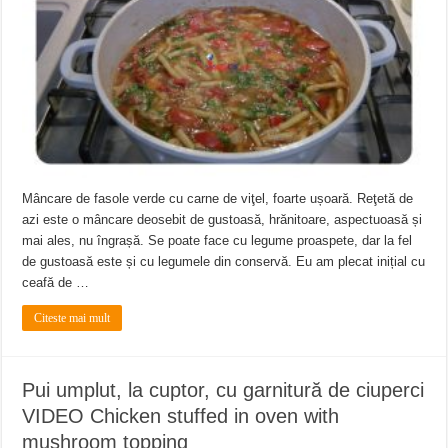
Ștrandul Termal Ring din Oravița – locul unde natura a ascuns un izvor de sănă
Miresme de lavandă, mentă și flori de vară și râsete de copii la Carașova VIDEO
ANUNȚ OPRIRE APĂ în Reșița – avarie – 04.08.2026 – str. Văliugului și Plasto
Mâncare de fasole verde cu carne de viţel, foarte ușoară. Reţetă de
azi este o mâncare deosebit de gustoasă, hrănitoare, aspectuoasă și
mai ales, nu îngrașă. Se poate face cu legume proaspete, dar la fel
de gustoasă este și cu legumele din conservă. Eu am plecat inițial cu
ceafă de …
Citeste mai mult
Pui umplut, la cuptor, cu garnitură de ciuperci
VIDEO Chicken stuffed in oven with
mushroom topping