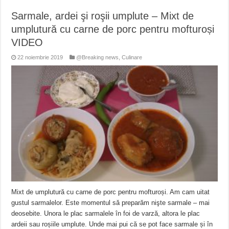
Sarmale, ardei şi roşii umplute – Mixt de
umplutură cu carne de porc pentru mofturoși
VIDEO
22 noiembrie 2019
@Breaking news
,
Culinare
Mixt de umplutură cu carne de porc pentru mofturoși. Am cam uitat
gustul sarmalelor. Este momentul să preparăm nişte sarmale – mai
deosebite. Unora le plac sarmalele în foi de varză, altora le plac
ardeii sau roșiile umplute. Unde mai pui că se pot face sarmale și în