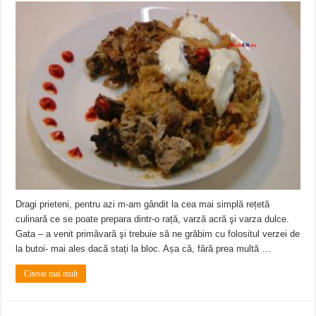
Dragi prieteni, pentru azi m-am gândit la cea mai simplă rețetă
culinară ce se poate prepara dintr-o rață, varză acră şi varza dulce.
Gata – a venit primăvară şi trebuie să ne grăbim cu folositul verzei de
la butoi- mai ales dacă stați la bloc. Așa că, fără prea multă …
Citeste mai mult