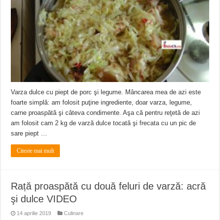
Varza dulce cu piept de porc şi legume. Mâncarea mea de azi este
foarte simplă: am folosit puţine ingrediente, doar varza, legume,
carne proaspătă şi câteva condimente. Aşa că pentru reţetă de azi
am folosit cam 2 kg de varză dulce tocată şi frecata cu un pic de
sare piept …
Citeste mai mult
Rață proaspătă cu două feluri de varză: acră
şi dulce VIDEO
14 aprilie 2019
Culinare