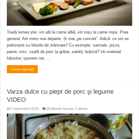
Toată lumea știe: vin alb la carne albă, vin roșu la carne roșie. Prea
general. Am mers mai departe. Și mai „pe concret”. Adică: ce vin se
potrivește cu felurile de mâncare? Cu exemple: sarmale, pizza,
paste, mici, ceafă de porc la grătar, salată, brânză? Un material
folositor, spunem noi. …
Citeste mai mult
Varza dulce cu piept de porc şi legume
VIDEO
5 septembrie 2019
@Ultimele Noutati
,
Culinare