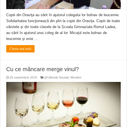
Copiii din Oraviţa au sărit în ajutorul colegului lor bolnav de leucemie.
Solidaritatea funcţionează din plin la copiii din Oraviţa. Copiii de toate
vârstele şi din toate clasele de la Școala Gimnaziala Romul Ladea,
au sărit în ajutorul unui coleg de al lor. Micuţul este bolnav de
leucemie şi este …
Citeste mai mult
Cu ce mâncare merge vinul?
26 septembrie 2019
@Ultimele Noutati
,
Monden