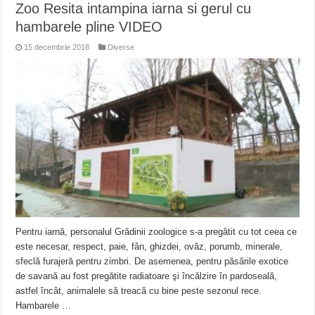
Zoo Resita intampina iarna si gerul cu
hambarele pline VIDEO
15 decembrie 2018
Diverse
Pentru iarnă, personalul Grădinii zoologice s-a pregătit cu tot ceea ce
este necesar, respect, paie, fân, ghizdei, ovăz, porumb, minerale,
sfeclă furajeră pentru zimbri. De asemenea, pentru păsările exotice
de savană au fost pregătite radiatoare şi încălzire în pardoseală,
astfel încât, animalele să treacă cu bine peste sezonul rece.
Hambarele …