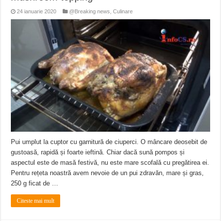
24 ianuarie 2020
@Breaking news
,
Culinare
Pui umplut la cuptor cu garnitură de ciuperci. O mâncare deosebit de
gustoasă, rapidă și foarte ieftină. Chiar dacă sună pompos și
aspectul este de masă festivă, nu este mare scofală cu pregătirea ei.
Pentru rețeta noastră avem nevoie de un pui zdravăn, mare și gras,
250 g ficat de …
Citeste mai mult