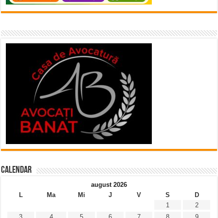
Calendar
august 2026
L
Ma
Mi
J
V
S
D
1
2
3
4
5
6
7
8
9