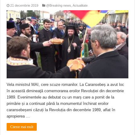
21 decembrie 2019
@Breaking news
,
Actualitate
Vela ministrul MAI, cere scuze romanilor. La Caransebeș a avut loc
în această dimineaţă comemorarea eroilor Revoluției din decembrie
1989. Evenimentele au debutat cu un marș care a pornit de la
primărie și a continuat până la monumentul închinat eroilor
caransebeșeni căzuți la Revoluția din decembrie 1989, aflat în
apropierea …
Citeste mai mult