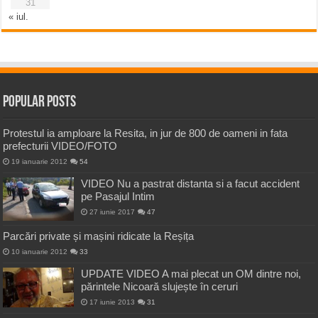
31
« iul.
Popular Posts
Protestul ia amploare la Resita, in jur de 800 de oameni in fata
prefecturii VIDEO/FOTO
19 ianuarie 2012
54
VIDEO Nu a pastrat distanta si a facut accident
pe Pasajul Intim
27 iunie 2017
47
Parcări private și mașini ridicate la Reșița
10 ianuarie 2012
33
UPDATE VIDEO A mai plecat un OM dintre noi,
părintele Nicoară slujește în ceruri
17 iunie 2013
31