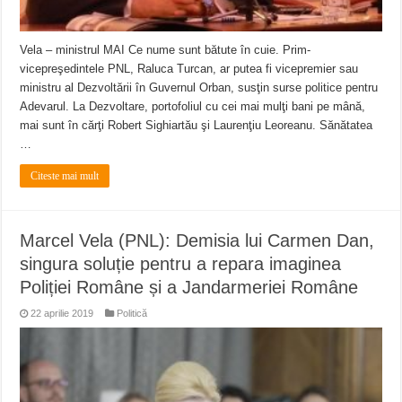
Vela – ministrul MAI Ce nume sunt bătute în cuie. Prim-
vicepreşedintele PNL, Raluca Turcan, ar putea fi vicepremier sau
ministru al Dezvoltării în Guvernul Orban, susţin surse politice pentru
Adevarul. La Dezvoltare, portofoliul cu cei mai mulţi bani pe mână,
mai sunt în cărţi Robert Sighiartău şi Laurenţiu Leoreanu. Sănătatea
…
Citeste mai mult
Marcel Vela (PNL): Demisia lui Carmen Dan,
singura soluție pentru a repara imaginea
Poliției Române și a Jandarmeriei Române
22 aprilie 2019
Politică