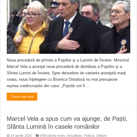
Anunț important – Închidere temporară Podul de Piatră din Herculane
Ștrandul Termal Ring din Oravița – locul unde natura a ascuns un izvor de sănă
Miresme de lavandă, mentă și flori de vară și râsete de copii la Carașova VIDEO
Noua procedură de primire a Paştilor şi a Luminii de Înviere. Ministrul
Marcel Vela a anunţat noua procedură de distribuie a Paştilor şi a
Sfintei Lumini de Înviere. Spre deosebire de varianta anunţată marţi
seara, noua înţelegere cu Biserica Ortodoxă nu mai presupune
ieşirea credincioşilor din case. „Paștile vor fi …
Citeste mai mult
Marcel Vela a spus cum va ajunge, de Paști,
Sfânta Lumină în casele românilor
14 aprilie 2020
@Breaking news
,
Actualitate
,
Politică
,
Utilitare