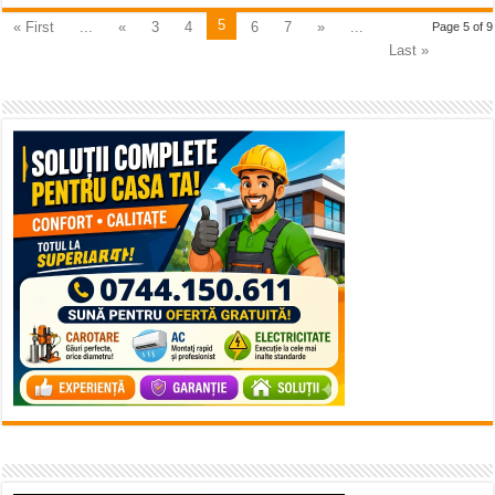
5
« First
...
«
3
4
6
7
»
...
Page 5 of 9
Last »