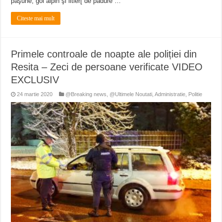
păşune, gol alpin şi litier[ de pădure …
Citeste mai mult
Primele controale de noapte ale poliției din
Resita – Zeci de persoane verificate VIDEO
EXCLUSIV
24 martie 2020
@Breaking news
,
@Ultimele Noutati
,
Administratie
,
Politie