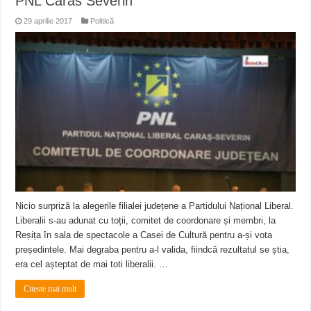
PNL Caras Severin
29 aprilie 2017
Politică
Nicio surpriză la alegerile filialei județene a Partidului Național Liberal.
Liberalii s-au adunat cu toții, comitet de coordonare și membri, la
Reșița în sala de spectacole a Casei de Cultură pentru a-și vota
președintele. Mai degraba pentru a-l valida, fiindcă rezultatul se știa,
era cel așteptat de mai toti liberalii. …
Citeste mai mult