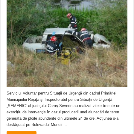
Serviciul Voluntar pentru Situaţii de Urgenţă din cadrul Primăriei
Municipiului Reşiţa şi Inspectoratul pentru Situaţii de Urgenţă
„SEMENIC” al judeţului Caraş-Severin au realizat zilele trecute un
exerciţiu de intervenţie în cazul producerii unei alunecări de teren
generată de ploile abundente din ultimele 24 de ore. Acţiunea s-a
desfăşurat pe Bulevardul Muncii …