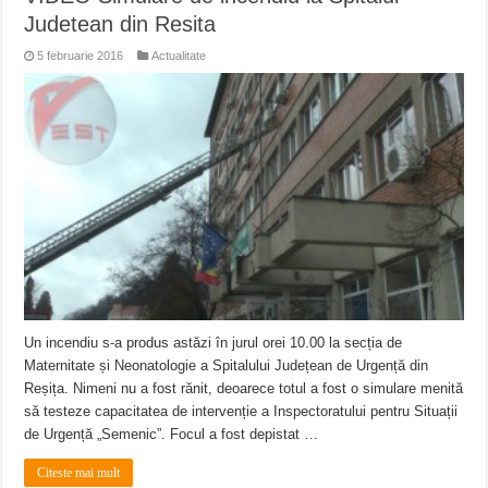
Judetean din Resita
5 februarie 2016
Actualitate
Un incendiu s-­a produs astăzi în jurul orei 10.00 la secția de
Maternitate și Neo­natologie a Spitalului Județean de Urgență din
Reșița. Nimeni nu a fost rănit, deoarece totul a fost o simulare menită
să testeze capacitatea de intervenție a Inspectoratului pentru Situații
de Urgență „Semenic”. Focul a fost depistat …
Citeste mai mult