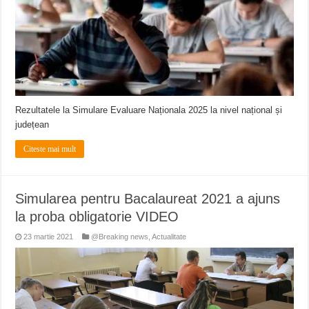
ANUNŢ OPRIRE APĂ în CARANSEBEȘ – 04.08.2026 – avarie – Calea Severinu
ANUNŢ OPRIRE APĂ în CARANSEBEȘ avarie
ANUNȚ OPRIRE APĂ în Reșița, cartier Țerova – avarie – 04.08.2026
Rezultatele la Simulare Evaluare Naționala 2025 la nivel național și
județean
Citeste mai mult
Simularea pentru Bacalaureat 2021 a ajuns
la proba obligatorie VIDEO
23 martie 2021
@Breaking news
,
Actualitate