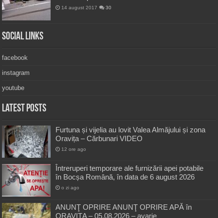
14 august 2017
30
Social Links
facebook
instagram
youtube
Latest Posts
Furtuna și vijelia au lovit Valea Almăjului și zona
Oravița – Cărbunari VIDEO
12 ore ago
Întreruperi temporare ale furnizării apei potabile
în Bocșa Română, în data de 6 august 2026
o zi ago
ANUNŢ OPRIRE ANUNŢ OPRIRE APĂ în
ORAVIȚA – 05.08.2026 – avarie