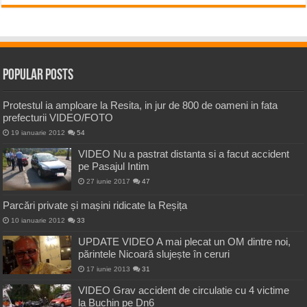
Popular Posts
Protestul ia amploare la Resita, in jur de 800 de oameni in fata
prefecturii VIDEO/FOTO
19 ianuarie 2012
54
VIDEO Nu a pastrat distanta si a facut accident
pe Pasajul Intim
27 iunie 2017
47
Parcări private și mașini ridicate la Reșița
10 ianuarie 2012
33
UPDATE VIDEO A mai plecat un OM dintre noi,
părintele Nicoară slujește în ceruri
17 iunie 2013
31
VIDEO Grav accident de circulatie cu 4 victime
la Buchin pe Dn6