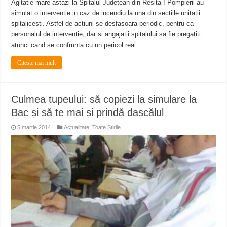
Agitatie mare astazi la Spitalul Judetean din Resita ! Pompierii au
simulat o interventie in caz de incendiu la una din sectiile unitatii
spitalicesti. Astfel de actiuni se desfasoara periodic, pentru ca
personalul de interventie, dar si angajatii spitalului sa fie pregatiti
atunci cand se confrunta cu un pericol real. …
Citeste mai mult
Culmea tupeului: să copiezi la simulare la
Bac și să te mai și prindă dascălul
5 martie 2014
Actualitate
,
Toate Stirile