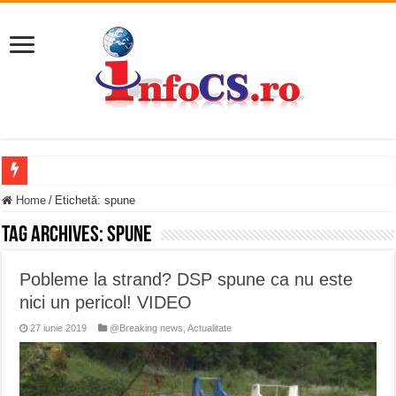
Furtuna și vijelia au lovit Valea Almăjului și zona Oravița – Cărbunari VIDEO
Home
/
Etichetă:
spune
Întreruperi temporare ale furnizării apei potabile în Bocșa Română, în data de 6 
Tag Archives:
spune
ANUNŢ OPRIRE ANUNŢ OPRIRE APĂ în ORAVIȚA – 05.08.2026 – avarie
Pobleme la strand? DSP spune ca nu este
Anunț important – Închidere temporară Podul de Piatră din Herculane
nici un pericol! VIDEO
Ștrandul Termal Ring din Oravița – locul unde natura a ascuns un izvor de sănă
27 iunie 2019
@Breaking news
,
Actualitate
Miresme de lavandă, mentă și flori de vară și râsete de copii la Carașova VIDEO
ANUNȚ OPRIRE APĂ în Reșița – avarie – 04.08.2026 – str. Văliugului și Plasto