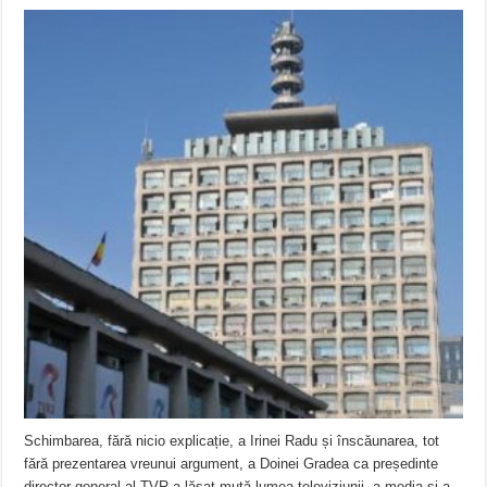
Schimbarea, fără nicio explicație, a Irinei Radu și înscăunarea, tot
fără prezentarea vreunui argument, a Doinei Gradea ca președinte
director general al TVR a lăsat mută lumea televiziunii, a media și a