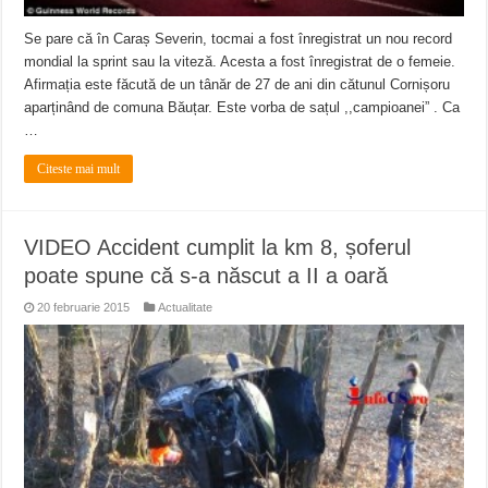
Se pare că în Caraș Severin, tocmai a fost înregistrat un nou record
mondial la sprint sau la viteză. Acesta a fost înregistrat de o femeie.
Afirmația este făcută de un tânăr de 27 de ani din cătunul Cornișoru
aparținând de comuna Băuțar. Este vorba de sațul ,,campioanei” . Ca
…
Citeste mai mult
VIDEO Accident cumplit la km 8, șoferul
poate spune că s-a născut a II a oară
20 februarie 2015
Actualitate