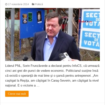
17 noiembrie 2014
Politică
Liderul PNL, Sorin Frunzăverde a declarat pentru InfoCS, că urmează
cinci ani grei din punct de vedere economic. Politicianul susţine însă
că există o speranţă de mai bine şi o şansă pentru antreprenori. „Am
caştigat la Reşiţa, am câştigat în Caraş-Severin, am câştigat la nivel
naţional. E o victorie a …
Citeste mai mult