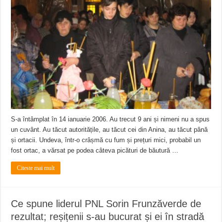
S-a întâmplat în 14 ianuarie 2006. Au trecut 9 ani și nimeni nu a spus
un cuvânt. Au tăcut autoritățile, au tăcut cei din Anina, au tăcut până
și ortacii. Undeva, într-o crâșmă cu fum și prețuri mici, probabil un
fost ortac, a vărsat pe podea câteva picături de băutură …
Citeste mai mult
Ce spune liderul PNL Sorin Frunzăverde de
rezultat; reșițenii s-au bucurat și ei în stradă