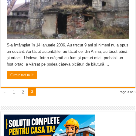
S-a întâmplat în 14 ianuarie 2006. Au trecut 9 ani și nimeni nu a spus
un cuvânt. Au tăcut autoritățile, au tăcut cei din Anina, au tăcut până
și ortacii. Undeva, într-o crâșmă cu fum și prețuri mici, probabil un
fost ortac, a vărsat pe podea câteva picături de băutură …
Citeste mai mult
3
«
1
2
Page 3 of 3