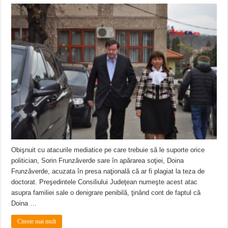
Obişnuit cu atacurile mediatice pe care trebuie să le suporte orice
politician, Sorin Frunzăverde sare în apărarea soţiei, Doina
Frunzăverde, acuzata în presa naţională că ar fi plagiat la teza de
doctorat. Preşedintele Consiliului Judeţean numeşte acest atac
asupra familiei sale o denigrare penibilă, ţinând cont de faptul că
Doina …
Citeste mai mult