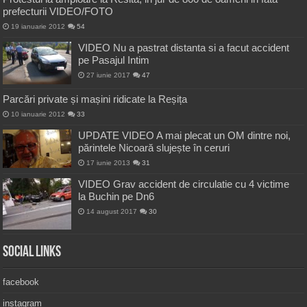
prefecturii VIDEO/FOTO
19 ianuarie 2012
54
VIDEO Nu a pastrat distanta si a facut accident
pe Pasajul Intim
27 iunie 2017
47
Parcări private și mașini ridicate la Reșița
10 ianuarie 2012
33
UPDATE VIDEO A mai plecat un OM dintre noi,
părintele Nicoară slujește în ceruri
17 iunie 2013
31
VIDEO Grav accident de circulatie cu 4 victime
la Buchin pe Dn6
14 august 2017
30
Social Links
facebook
instagram