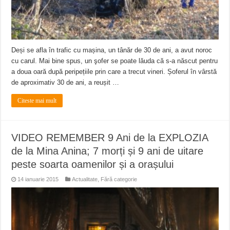
Deși se afla în trafic cu mașina, un tânăr de 30 de ani, a avut noroc
cu carul. Mai bine spus, un şofer se poate lăuda că s-a născut pentru
a doua oară după peripețiile prin care a trecut vineri. Șoferul în vârstă
de aproximativ 30 de ani, a reușit …
Citeste mai mult
VIDEO REMEMBER 9 Ani de la EXPLOZIA
de la Mina Anina; 7 morți și 9 ani de uitare
peste soarta oamenilor și a orașului
14 ianuarie 2015
Actualitate
,
Fără categorie