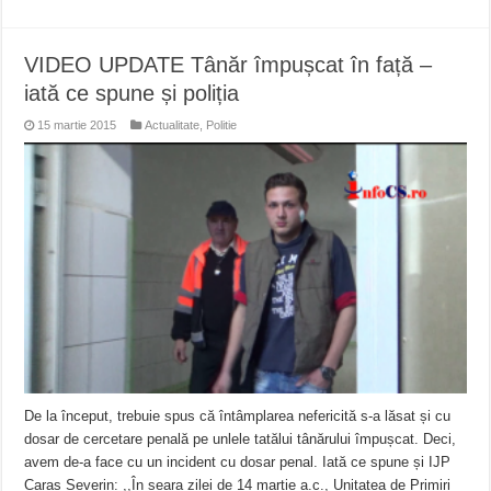
VIDEO UPDATE Tânăr împușcat în față –
iată ce spune și poliția
15 martie 2015
Actualitate
,
Politie
De la început, trebuie spus că întâmplarea nefericită s-a lăsat și cu
dosar de cercetare penală pe unlele tatălui tânărului împușcat. Deci,
avem de-a face cu un incident cu dosar penal. Iată ce spune și IJP
Caraș Severin: ,,În seara zilei de 14 martie a.c., Unitatea de Primiri