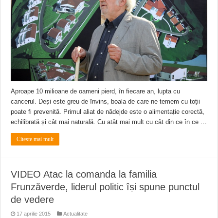
ANUNŢ OPRIRE APĂ în CARANSEBEȘ – 04.08.2026 – avarie – Calea Severinu
ANUNŢ OPRIRE APĂ în CARANSEBEȘ avarie
ANUNȚ OPRIRE APĂ în Reșița, cartier Țerova – avarie – 04.08.2026
Aproape 10 milioane de oameni pierd, în fiecare an, lupta cu
cancerul. Deși este greu de învins, boala de care ne temem cu toții
poate fi prevenită. Primul aliat de nădejde este o alimentație corectă,
echilibrată și cât mai naturală. Cu atât mai mult cu cât din ce în ce …
Citeste mai mult
VIDEO Atac la comanda la familia
Frunzăverde, liderul politic își spune punctul
de vedere
17 aprilie 2015
Actualitate