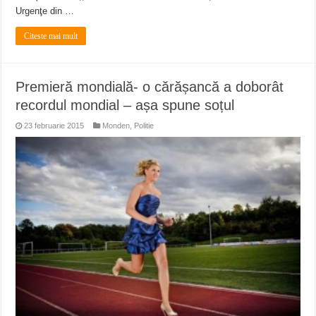
Urgenţe din …
Citeste mai mult
Premieră mondială- o cărășancă a doborât
recordul mondial – așa spune soțul
23 februarie 2015
Monden
,
Politie