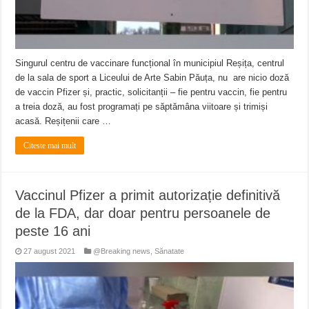
Singurul centru de vaccinare funcțional în municipiul Reșița, centrul
de la sala de sport a Liceului de Arte Sabin Păuța, nu are nicio doză
de vaccin Pfizer și, practic, solicitanții – fie pentru vaccin, fie pentru
a treia doză, au fost programați pe săptămâna viitoare și trimiși
acasă. Reșițenii care …
Citeste mai mult
Vaccinul Pfizer a primit autorizație definitivă
de la FDA, dar doar pentru persoanele de
peste 16 ani
27 august 2021
@Breaking news
,
Sănatate