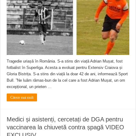
ANUNȚ OPRIRE APĂ în Reșița – avarie – 04.08.2026 – str. Văliugului și Plasto
ANUNŢ OPRIRE APĂ în CARANSEBEȘ – 04.08.2026 – avarie – Calea Severinu
ANUNŢ OPRIRE APĂ în CARANSEBEȘ avarie
Tragedie uriașă în România. S-a stins din viață Adrian Mușat, fost
fotbalist în Superliga. Acesta a evoluat pentru Extensiv Craiova și
Gloria Bistrița. S-a stins din viață la doar 42 de ani, informează Sport
Bull. ”Ne luăm rămas-bun de la cel care a fost Adrian Mușat, un om
excepțional, un prieten …
Citeste mai mult
Medici și asistenți, cercetați de DGA pentru
vaccinarea la chiuvetă contra șpagă VIDEO
EXCLUSIV