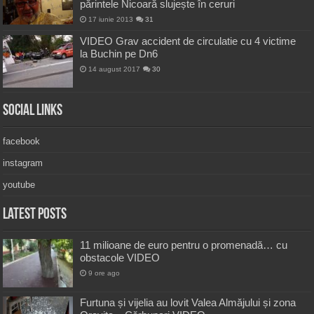
părintele Nicoară slujește în ceruri
17 iunie 2013
31
VIDEO Grav accident de circulatie cu 4 victime
la Buchin pe Dn6
14 august 2017
30
Social Links
facebook
instagram
youtube
Latest Posts
11 milioane de euro pentru o promenadă… cu
obstacole VIDEO
9 ore ago
Furtuna și vijelia au lovit Valea Almăjului și zona