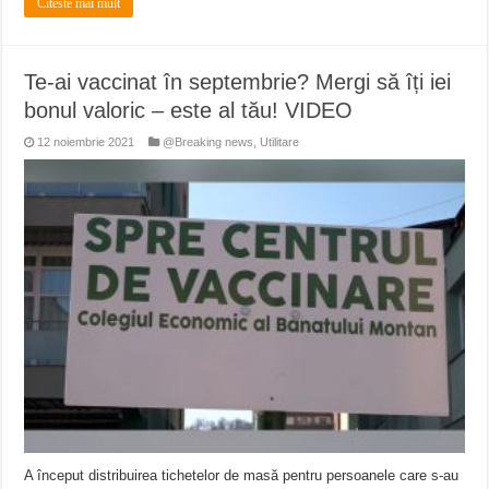
Citeste mai mult
Te-ai vaccinat în septembrie? Mergi să îți iei
bonul valoric – este al tău! VIDEO
12 noiembrie 2021
@Breaking news
,
Utilitare
A început distribuirea tichetelor de masă pentru persoanele care s-au