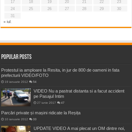
17
18
19
20
21
22
23
24
25
26
27
28
29
30
31
« iul.
Popular Posts
Protestul ia amploare la Resita, in jur de 800 de oameni in fata
prefecturii VIDEO/FOTO
19 ianuarie 2012
54
VIDEO Nu a pastrat distanta si a facut accident
pe Pasajul Intim
27 iunie 2017
47
Parcări private și mașini ridicate la Reșița
10 ianuarie 2012
33
UPDATE VIDEO A mai plecat un OM dintre noi,