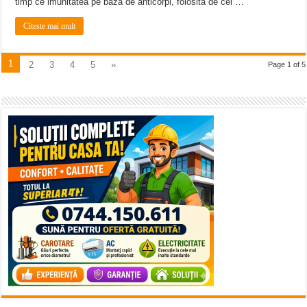
timp ce imunitatea pe bază de anticorpi, folosită de cei …
Citeste mai mult
1
2
3
4
5
»
Page 1 of 5