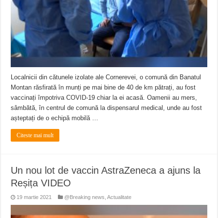
Localnicii din cătunele izolate ale Cornerevei, o comună din Banatul
Montan răsfirată în munți pe mai bine de 40 de km pătrați, au fost
vaccinați împotriva COVID-19 chiar la ei acasă. Oamenii au mers,
sâmbătă, în centrul de comună la dispensarul medical, unde au fost
așteptați de o echipă mobilă …
Citeste mai mult
Un nou lot de vaccin AstraZeneca a ajuns la
Reșița VIDEO
19 martie 2021
@Breaking news
,
Actualitate