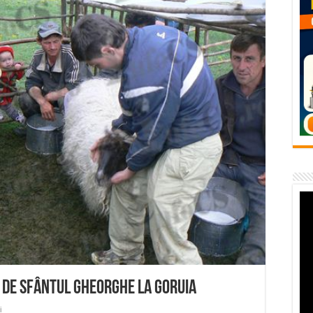
flori de vară și râsete de copii la Carașova VIDEO
– avarie – 04.08.2026 – str. Văliugului și Plastomet
SEBEȘ – 04.08.2026 – avarie – Calea Severinului
RANSEBEȘ avarie
 cartier Țerova – avarie – 04.08.2026
r de Sfântul Gheorghe la Goruia
i