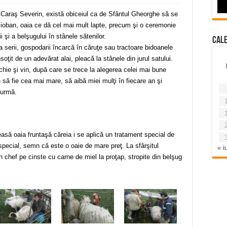
 Caraş Severin, există obiceiul ca de Sfântul Gheorghe să se
cioban, oaia ce dă cel mai mult lapte, precum şi o ceremonie
 şi a belşugului în stânele sătenilor.
Cal
 serii, gospodarii încarcă în căruţe sau tractoare bidoanele
oţit de un adevărat alai, pleacă la stânele din jurul satului.
răchie şi vin, după care se trece la alegerea celei mai bune
 să fie cea mai mare, să aibă miei mulţi în fiecare an şi
turmă.
easă oaia fruntaşă căreia i se aplică un tratament special de
special, semn că este o oaie de mare preţ. La sfârşitul
« iu
 chef pe cinste cu carne de miel la proţap, stropite din belşug