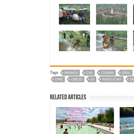
Tags
BRANZA
CAS
CIOBAN
DEAL
OAIE
OBICEI
OI
RASCUCAIT
S
Related Articles