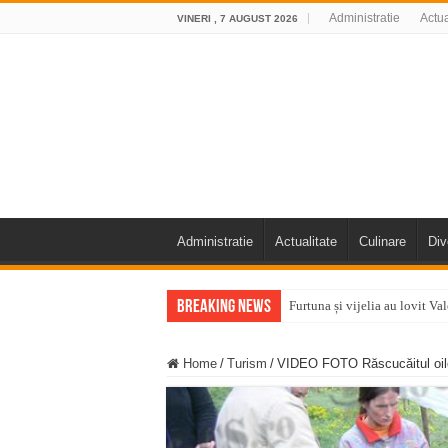
Administratie
Actua
VINERI , 7 AUGUST 2026
Administratie
Actualitate
Culinare
Div
Breaking News
Furtuna și vijelia au lovit V
Întreruperi temporare ale fur
Home
/
Turism
/
VIDEO FOTO Răscucăitul oilo
ANUNŢ OPRIRE ANUNŢ OPRIR
Anunț important – Închidere 
Ștrandul Termal Ring din Ora