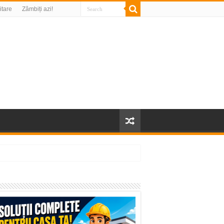
litare
Zâmbiți azi!