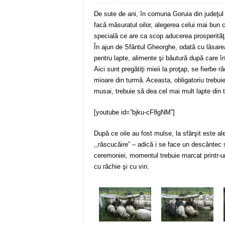
De sute de ani, în comuna Goruia din judeţul
facă măsuratul oilor, alegerea celui mai bun 
specială ce are ca scop aducerea prosperităţii
În ajun de Sfântul Gheorghe, odată cu lăsarea
pentru lapte, alimente şi băutură după care îns
Aici sunt pregătiţi mieii la proţap, se fierbe 
mioare din turmă. Aceasta, obligatoriu trebuie
musai, trebuie să dea cel mai mult lapte din 
[youtube id=”bjku-cF8gNM”]
După ce oile au fost mulse, la sfârşit este al
,,răscucăire” – adică i se face un descântec 
ceremoniei, momentul trebuie marcat printr-un
cu răchie şi cu vin.