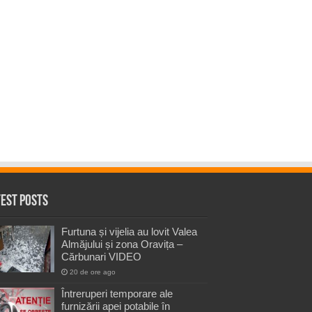
test Posts
Furtuna și vijelia au lovit Valea
Almăjului și zona Oravița –
Cărbunari VIDEO
20 de ore ago
Întreruperi temporare ale
furnizării apei potabile în