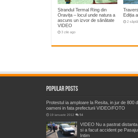
Ștrandul Termal Ring din
Travers
Oravița – locul unde natura a
Ediția 
ascuns un izvor de sănătate
2 săpt
VIDEO
3 zile ago
Popular Posts
Protestul ia amploare la Resita, in jur de 800 
oameni in fata prefecturii VIDEO/FOTO
19 ianuarie 2012
54
VIDEO Nu a pastrat distanta
si a facut accident pe Pasaju
Intim