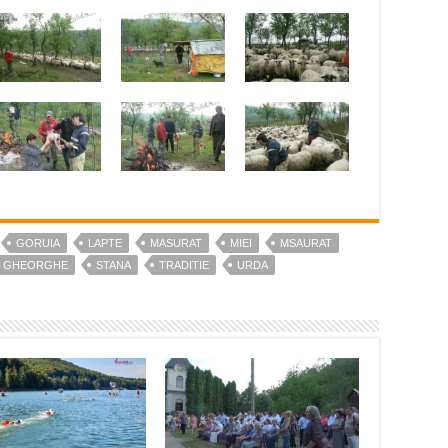
GORUIA
LAPTE
MASURAT
MIEI
MSAURAT
F GHEORGHE
STANA
TRADITIE
URDA