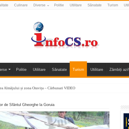
litate
Culinare
Diverse
Politie
Utilitare
Sănatate
Turism
Uti
erse
Politie
Utilitare
Sănatate
Turism
Utilitare
Zâmbiți azi!
alea Almăjului și zona Oravița – Cărbunari VIDEO
nizării apei potabile în Bocșa Română, în data de 6 august 2026
r de Sfântul Gheorghe la Goruia
E APĂ în ORAVIȚA – 05.08.2026 – avarie
temporară Podul de Piatră din Herculane
vița – locul unde natura a ascuns un izvor de sănătate VIDEO