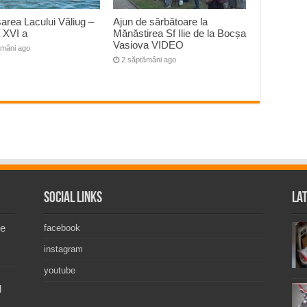
area Lacului Văliug –
Ajun de sărbătoare la
a XVI a
Mănăstirea Sf Ilie de la Bocșa
Vasiova VIDEO
ămâni ago
2 săptămâni ago
Social Links
La
de
facebook
instagram
youtube
l