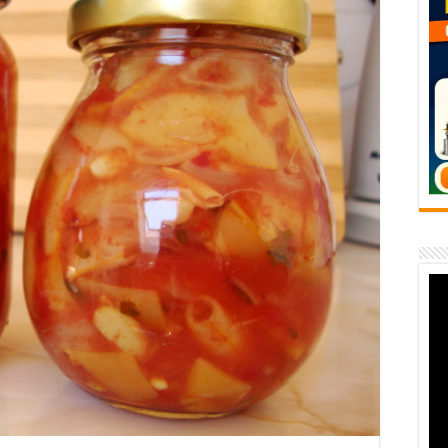
temporară Podul de Piatră din Herculane
vița – locul unde natura a ascuns un izvor de sănătate VIDEO
flori de vară și râsete de copii la Carașova VIDEO
– avarie – 04.08.2026 – str. Văliugului și Plastomet
SEBEȘ – 04.08.2026 – avarie – Calea Severinului