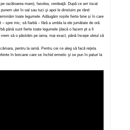
at pe razătoarea mare), fasolea, verdeaţă. După ce am tocat
 punem ulei în oal sau tuci şi apoi le dinstuim pe rând
rminăm toate legumele. Adăugăm roșiile fierte bine și în care
t – spre mic, să fiarbă – fără a umbla la ele jumătate de oră.
rbă până sunt fierte toate legumele (dacă o facem pt a fi
vrem să o păstrăm pe iarna, mai exact, până începe uleiul să
 cămara, pentru la iarnă. Pentru cei ce aleg să facă reţeta
rbinte în borcane care se închid ermetic şi se pun în paturi la