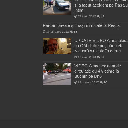
si a facut accident pe Pasaju
Intim
27 iunie 2017
47
Parcări private și mașini ridicate la Reșița
10 ianuarie 2012
33
UPDATE VIDEO A mai pleca
un OM dintre noi, părintele
Nicoară slujește în ceruri
17 iunie 2013
31
VIDEO Grav accident de
circulatie cu 4 victime la
Buchin pe Dn6
14 august 2017
30