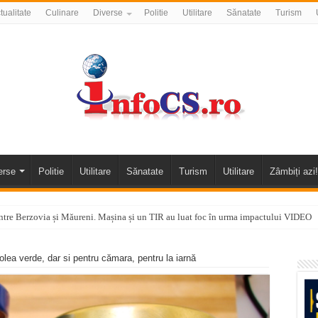
tualitate
Culinare
Diverse
Politie
Utilitare
Sănatate
Turism
erse
Politie
Utilitare
Sănatate
Turism
Utilitare
Zâmbiți azi!
tre Berzovia și Măureni. Mașina și un TIR au luat foc în urma impactului VIDEO
 o promenadă… cu obstacole VIDEO
lea verde, dar si pentru cămara, pentru la iarnă
alea Almăjului și zona Oravița – Cărbunari VIDEO
nizării apei potabile în Bocșa Română, în data de 6 august 2026
E APĂ în ORAVIȚA – 05.08.2026 – avarie