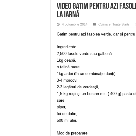
VIDEO Gatim pentru azi fasol
la iarnă
4 octombrie 2014
Culinare
,
Toate Stirile
Gatim pentru azi fasolea verde, dar si pentru
Ingrediente
2,500 fasole verde sau galbenă
1kg ceapă,
o țelină mare
1kg ardei (în ce combinaţie doriţi),
3-4 morcovi,
2-3 legături de verdeaţă,
1,5 kg roșii și un borcan mic ( 400 g) pasta de
sare,
piper,
foi de dafin,
500 ml ulei.
Mod de preparare