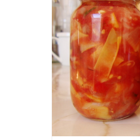
Anunț important – Închidere 
Ștrandul Termal Ring din Ora
Miresme de lavandă, mentă și 
ANUNȚ OPRIRE APĂ în Reșița 
ANUNŢ OPRIRE APĂ în CARAN