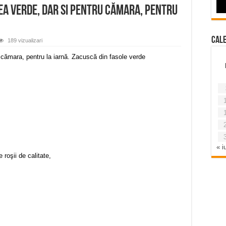
ea verde, dar si pentru cămara, pentru
Cal
189 vizualizari
 cămara, pentru la iarnă. Zacuscă din fasole verde
« iu
 roşii de calitate,