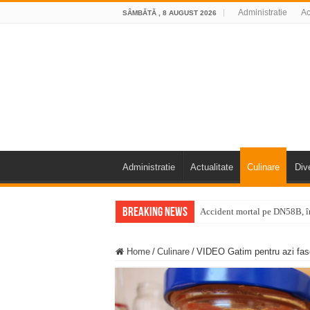
Administratie
Ac
SÂMBĂTĂ , 8 AUGUST 2026
Administratie
Actualitate
Culinare
Div
Breaking News
Accident mortal pe DN58B, în
11 milioane de euro pentru
Home
/
Culinare
/
VIDEO Gatim pentru azi faso
Furtuna și vijelia au lovit V
Întreruperi temporare ale fur
ANUNŢ OPRIRE ANUNŢ OPRIR