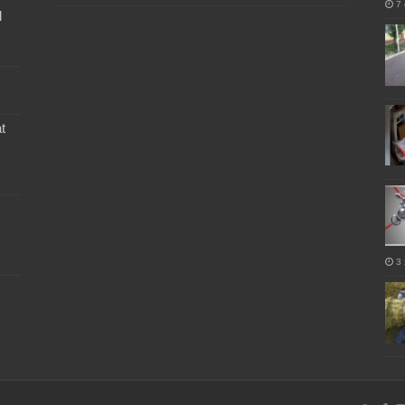
7 
l
t
3 