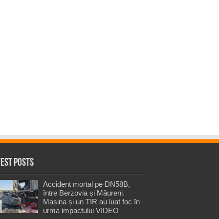
test Posts
Accident mortal pe DN58B,
între Berzovia și Măureni.
Mașina și un TIR au luat foc în
urma impactului VIDEO