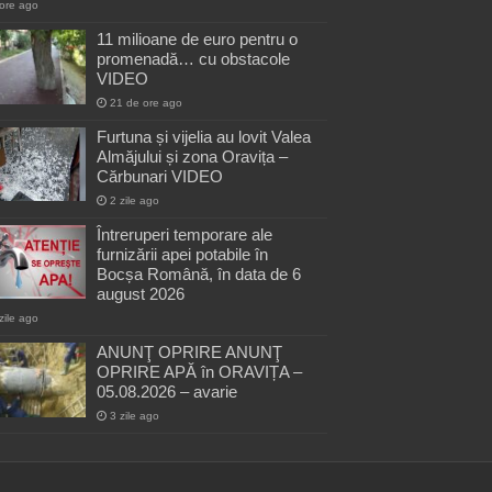
ore ago
11 milioane de euro pentru o
promenadă… cu obstacole
VIDEO
21 de ore ago
Furtuna și vijelia au lovit Valea
Almăjului și zona Oravița –
Cărbunari VIDEO
2 zile ago
Întreruperi temporare ale
furnizării apei potabile în
Bocșa Română, în data de 6
august 2026
zile ago
ANUNŢ OPRIRE ANUNŢ
OPRIRE APĂ în ORAVIȚA –
05.08.2026 – avarie
3 zile ago