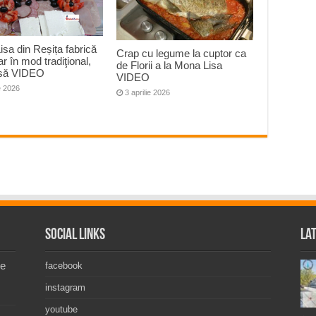
sa din Reșița fabrică
Crap cu legume la cuptor ca
ar în mod tradiţional,
de Florii a la Mona Lisa
să VIDEO
VIDEO
ie 2026
3 aprilie 2026
Social Links
La
de
facebook
instagram
youtube