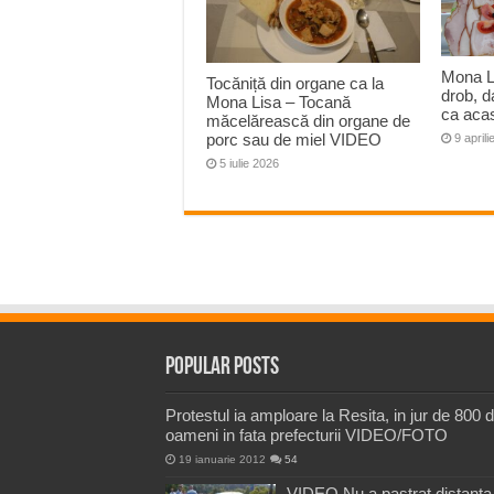
Mona Li
Tocăniță din organe ca la
drob, d
Mona Lisa – Tocană
ca aca
măcelărească din organe de
porc sau de miel VIDEO
9 april
5 iulie 2026
Popular Posts
Protestul ia amploare la Resita, in jur de 800 
oameni in fata prefecturii VIDEO/FOTO
19 ianuarie 2012
54
VIDEO Nu a pastrat distanta