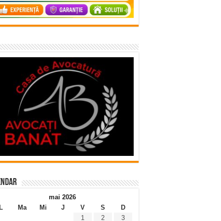
endar
mai 2026
L
Ma
Mi
J
V
S
D
1
2
3