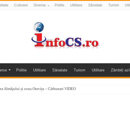
litate
Culinare
Diverse
Politie
Utilitare
Sănatate
Turism
Uti
erse
Politie
Utilitare
Sănatate
Turism
Utilitare
Zâmbiți azi
alea Almăjului și zona Oravița – Cărbunari VIDEO
nizării apei potabile în Bocșa Română, în data de 6 august 2026
E APĂ în ORAVIȚA – 05.08.2026 – avarie
temporară Podul de Piatră din Herculane
vița – locul unde natura a ascuns un izvor de sănătate VIDEO