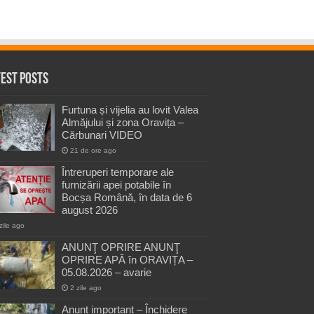
test Posts
Furtuna și vijelia au lovit Valea
Almăjului și zona Oravița –
Cărbunari VIDEO
21 de ore ago
Întreruperi temporare ale
furnizării apei potabile în
Bocșa Română, în data de 6
august 2026
zile ago
ANUNŢ OPRIRE ANUNŢ
OPRIRE APĂ în ORAVIȚA –
05.08.2026 – avarie
2 zile ago
Anunț important – Închidere