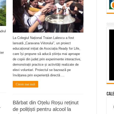
adrul
La Colegiul Național Traian Lalescu a fost
lansată „Caravana Viitorului”, un proiect
educațional inițiat de Asociația Ready for Life,
ier
care își propune să aducă știința mai aproape
de copiii din județ prin experimente interactive,
demonstrații practice și activități realizate de
.
elevi voluntari. Proiectul se bazează pe
învățarea prin experiență directă …
Citeste mai mult
Cal
Bărbat din Oțelu Roșu reținut
T
de polițiști pentru alcool la