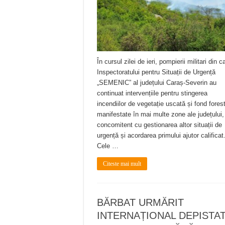
În cursul zilei de ieri, pompierii militari din c
Inspectoratului pentru Situații de Urgență
„SEMENIC” al județului Caraș-Severin au
continuat intervențiile pentru stingerea
incendiilor de vegetație uscată și fond forest
manifestate în mai multe zone ale județului,
concomitent cu gestionarea altor situații de
urgență și acordarea primului ajutor calificat
Cele …
Citeste mai mult
BĂRBAT URMĂRIT
INTERNAȚIONAL DEPISTA