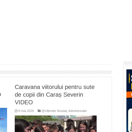
flori de vară și râsete de copii la Carașova VIDEO
– avarie – 04.08.2026 – str. Văliugului și Plastomet
SEBEȘ – 04.08.2026 – avarie – Calea Severinului
RANSEBEȘ avarie
 cartier Țerova – avarie – 04.08.2026
Caravana viitorului pentru sute
O
de copii din Caraș Severin
VIDEO
8 mai 2026
@Ultimele Noutati
,
Administratie