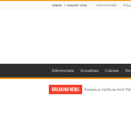
Administratie
Actua
VINERI , 7 AUGUST 2026
Administratie
Actualitate
Culinare
Div
Breaking News
Furtuna și vijelia au lovit V
Întreruperi temporare ale fur
ANUNŢ OPRIRE ANUNŢ OPRIR
Anunț important – Închidere 
Ștrandul Termal Ring din Ora