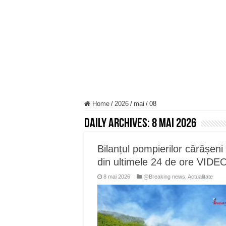
Miresme de lavandă, mentă și 
ANUNȚ OPRIRE APĂ în Reșița 
ANUNŢ OPRIRE APĂ în CARAN
ANUNŢ OPRIRE APĂ în CA
ANUNȚ OPRIRE APĂ în Reșița,
Home
/
2026
/
mai
/
08
Daily Archives:
8 mai 2026
Bilanțul pompierilor cărășeni
din ultimele 24 de ore VIDE
8 mai 2026
@Breaking news
,
Actualitate