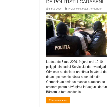
DE POLIȚIȘTII CĂRĂȘENI
8 mai 2026
@Ultimele Noutati
,
Actualitate
La data de 6 mai 2026, în jurul orei 12.10,
polițiștii din cadrul Serviciului de Investigații
Criminale au depistat un bărbat în vârstă de
de ani, pe numele căruia autoritățile din
Germania au emis un mandat european de
arestare pentru săvârșirea infracțiunii de furt
Bărbatul a fost condus la …
Citeste mai mult