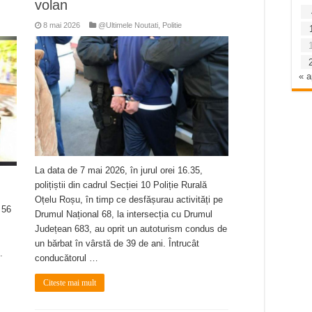
volan
8 mai 2026
@Ultimele Noutati
,
Politie
« a
La data de 7 mai 2026, în jurul orei 16.35,
polițiștii din cadrul Secției 10 Poliție Rurală
Oțelu Roșu, în timp ce desfășurau activități pe
 56
Drumul Național 68, la intersecția cu Drumul
Județean 683, au oprit un autoturism condus de
un bărbat în vârstă de 39 de ani. Întrucât
.
conducătorul …
Citeste mai mult