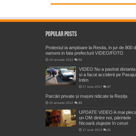
Popular Posts
Protestul ia amploare la Resita, in jur de 800 
oameni in fata prefecturii VIDEO/FOTO
19 ianuarie 2012
54
VIDEO Nu a pastrat distanta
si a facut accident pe Pasaju
Intim
27 iunie 2017
47
Parcări private și mașini ridicate la Reșița
10 ianuarie 2012
33
UPDATE VIDEO A mai pleca
un OM dintre noi, părintele
Nicoară slujește în ceruri
17 iunie 2013
31