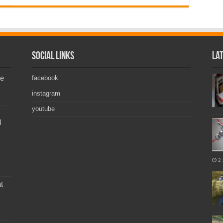
Social Links
La
de
facebook
instagram
youtube
l
2 
t