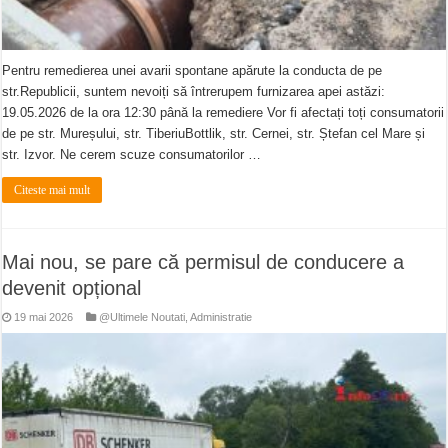
Pentru remedierea unei avarii spontane apărute la conducta de pe
str.Republicii, suntem nevoiți să întrerupem furnizarea apei astăzi:
19.05.2026 de la ora 12:30 până la remediere Vor fi afectați toți consumatorii
de pe str. Mureșului, str. TiberiuBottlik, str. Cernei, str. Ștefan cel Mare și
str. Izvor. Ne cerem scuze consumatorilor …
Citeste mai mult
Mai nou, se pare că permisul de conducere a
devenit opțional
19 mai 2026
@Ultimele Noutati
,
Administratie