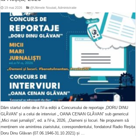
19 mai 2026
@Ultimele Noutati
,
Administratie
Dăm startul celei de-a IV-a ediții a Concursului de reportaje „DORU DINU
GLĂVAN” și a celui de interviuri „ OANA CENAN GLĂVAN” sub genericul
„Mici mari jurnalişti”, ed. a IV-a, 2026, „Oameni și locuri. Ne propunem să
menținem vie amintirea ziaristului, corespondentului, fondatorul Radio Reșița
Doru Dinu Glăvan (07.06.1946-31.10.2021) și …