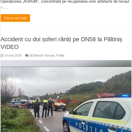
Operațiunea „AURUM”, concentrată pe recuperarea unor artefacte de tezaur
– …
Citeste mai mult
Accident cu doi șoferi răniți pe DN58 la Păltiniș
VIDEO
19 mai 2026
@Ultimele Noutati
,
Politie