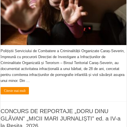
Polițiștii Serviciului de Combatere a Criminalității Organizate Caraș-Severin,
împreună cu procurorii Direcției de Investigare a Infracțiunilor de
Criminalitate Organizată și Terorism – Biroul Teritorial Caraș-Severin, au
documentat activitatea infracțională a unui bărbat, de 28 de ani, cercetat
pentru comiterea infracțiunilor de pornografie infantilă și viol săvârșit asupra
unui minor. Din …
Citeste mai mult
CONCURS DE REPORTAJE „DORU DINU
GLĂVAN” „MICII MARI JURNALIȘTI” ed. a IV-a
la Reșița, 2026