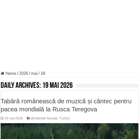
ANUNȚ OPRIRE APĂ în Reșița – avarie – 04.08.2026 – str. Văliugului și Plasto
ANUNŢ OPRIRE APĂ în CARANSEBEȘ – 04.08.2026 – avarie – Calea Severinu
ANUNŢ OPRIRE APĂ în CARANSEBEȘ avarie
Home
/
2026
/
mai
/
19
Daily Archives:
19 mai 2026
Tabără românească de muzică și cântec pentru
pacea mondială la Rusca Teregova
19 mai 2026
@Ultimele Noutati
,
Turism