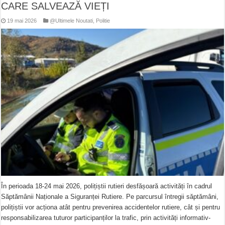
CARE SALVEAZĂ VIEȚI
19 mai 2026
@Ultimele Noutati
,
Politie
În perioada 18-24 mai 2026, polițiștii rutieri desfășoară activități în cadrul
Săptămânii Naționale a Siguranței Rutiere. Pe parcursul întregii săptămâni,
polițiștii vor acționa atât pentru prevenirea accidentelor rutiere, cât și pentru
responsabilizarea tuturor participanților la trafic, prin activități informativ-