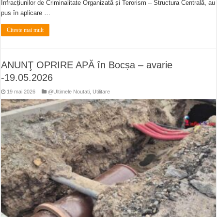
Infracțiunilor de Criminalitate Organizată și Terorism – Structura Centrală, au
pus în aplicare …
Citeste mai mult
ANUNŢ OPRIRE APĂ în Bocșa – avarie
-19.05.2026
19 mai 2026
@Ultimele Noutati
,
Utilitare