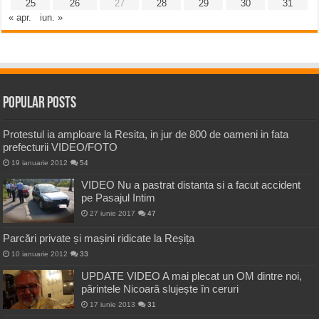
25
26
27
28
29
30
31
« apr.
iun. »
Popular Posts
Protestul ia amploare la Resita, in jur de 800 de oameni in fata
prefecturii VIDEO/FOTO
19 ianuarie 2012
54
VIDEO Nu a pastrat distanta si a facut accident
pe Pasajul Intim
27 iunie 2017
47
Parcări private și mașini ridicate la Reșița
10 ianuarie 2012
33
UPDATE VIDEO A mai plecat un OM dintre noi,
părintele Nicoară slujește în ceruri
17 iunie 2013
31