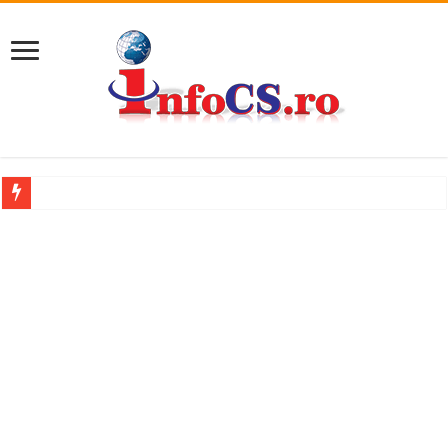
11 milioane de euro pentru o promenadă… cu obstacole VIDEO
Furtuna și vijelia au lovit Valea Almăjului și zona Oravița – Cărbunari VIDEO
Întreruperi temporare ale furnizării apei potabile în Bocșa Română, în data de 6 
ANUNŢ OPRIRE ANUNŢ OPRIRE APĂ în ORAVIȚA – 05.08.2026 – avarie
Anunț important – Închidere temporară Podul de Piatră din Herculane
Ștrandul Termal Ring din Oravița – locul unde natura a ascuns un izvor de sănă
Miresme de lavandă, mentă și flori de vară și râsete de copii la Carașova VIDEO