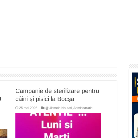
flori de vară și râsete de copii la Carașova VIDEO
– avarie – 04.08.2026 – str. Văliugului și Plastomet
SEBEȘ – 04.08.2026 – avarie – Calea Severinului
RANSEBEȘ avarie
 cartier Țerova – avarie – 04.08.2026
Campanie de sterilizare pentru
U
câini și pisici la Bocșa
25 mai 2026
@Ultimele Noutati
,
Administratie