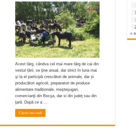
« a
Acest târg, cândva cel mai mare târg de cai din
vestul țării, se ţine anual, dar strict în luna mai
şi la el participă crescători de animale, dar și
producători agricoli, preparatori de produse
alimentare tradiționale, meşteşugari,
comercianţi din Bocşa, dar si din judeţ sau din
ţară. După ce a …
Citeste mai mult