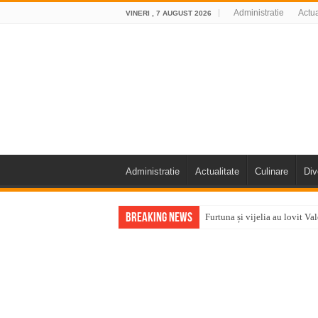
Administratie
Actua
VINERI , 7 AUGUST 2026
Administratie
Actualitate
Culinare
Div
Breaking News
Furtuna și vijelia au lovit V
Întreruperi temporare ale fur
ANUNŢ OPRIRE ANUNŢ OPRIR
Anunț important – Închidere 
Ștrandul Termal Ring din Ora