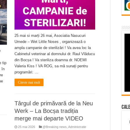
25 mai si marți 26 mai, Asociatia Nasucuri
Umede – Wet Little Noses , organizează o
ampla campanie de sterilizări ! Va avea loc la
e
Cabinetul veterinar al domnului dr. Raul Vlăducu
din Bocșa ! Va steriliza doamna dr. NOEMI
e tip
Valeria Kiss ! VA ROG, sa mă sunați pentru
 în
programări: …
re
pe
Citeste mai mult
Târgul de primăvară de la Neu
Cal
Werk – La Bocșa tradiția
merge mai departe VIDEO
25 mai 2026
@Breaking news
,
Administratie