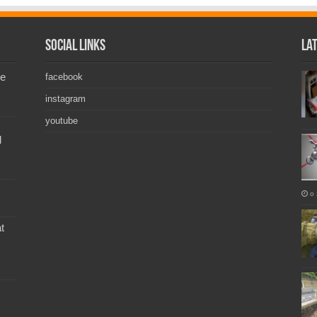
Social Links
La
de
facebook
instagram
youtube
l
o 
t