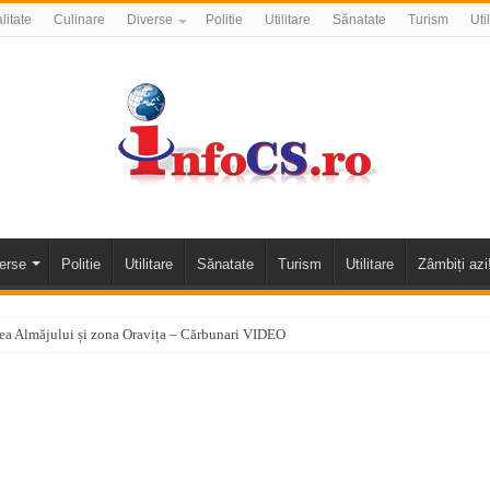
litate
Culinare
Diverse
Politie
Utilitare
Sănatate
Turism
Uti
erse
Politie
Utilitare
Sănatate
Turism
Utilitare
Zâmbiți azi
alea Almăjului și zona Oravița – Cărbunari VIDEO
nizării apei potabile în Bocșa Română, în data de 6 august 2026
E APĂ în ORAVIȚA – 05.08.2026 – avarie
temporară Podul de Piatră din Herculane
vița – locul unde natura a ascuns un izvor de sănătate VIDEO