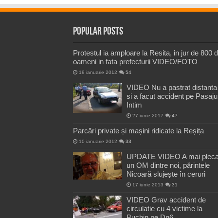
Popular Posts
Protestul ia amploare la Resita, in jur de 800 
oameni in fata prefecturii VIDEO/FOTO
19 ianuarie 2012
54
VIDEO Nu a pastrat distanta
si a facut accident pe Pasaju
Intim
27 iunie 2017
47
Parcări private și mașini ridicate la Reșița
10 ianuarie 2012
33
UPDATE VIDEO A mai pleca
un OM dintre noi, părintele
Nicoară slujește în ceruri
17 iunie 2013
31
VIDEO Grav accident de
circulatie cu 4 victime la
Buchin pe Dn6