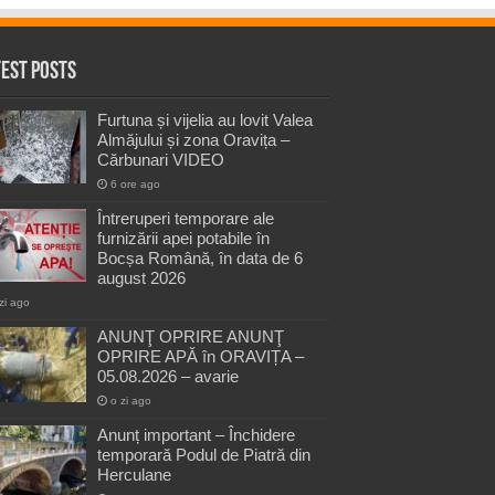
test Posts
Furtuna și vijelia au lovit Valea
Almăjului și zona Oravița –
Cărbunari VIDEO
6 ore ago
Întreruperi temporare ale
furnizării apei potabile în
Bocșa Română, în data de 6
august 2026
zi ago
ANUNŢ OPRIRE ANUNŢ
OPRIRE APĂ în ORAVIȚA –
05.08.2026 – avarie
o zi ago
Anunț important – Închidere
temporară Podul de Piatră din
Herculane