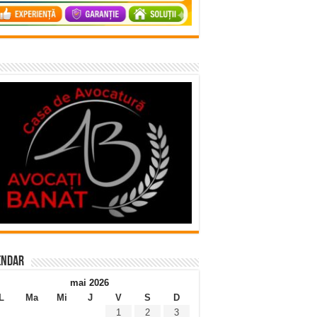
endar
mai 2026
L
Ma
Mi
J
V
S
D
1
2
3