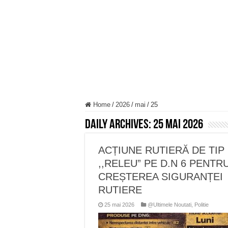
Miresme de lavandă, mentă și 
ANUNȚ OPRIRE APĂ în Reșița 
ANUNŢ OPRIRE APĂ în CARAN
ANUNŢ OPRIRE APĂ în CA
ANUNȚ OPRIRE APĂ în Reșița,
Home
/
2026
/
mai
/
25
Daily Archives:
25 mai 2026
ACȚIUNE RUTIERĂ DE TIP
,,RELEU” PE D.N 6 PENTR
CREȘTEREA SIGURANȚEI
RUTIERE
25 mai 2026
@Ultimele Noutati
,
Politie