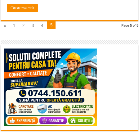
Citeste mai mult
5
«
1
2
3
4
Page 5 of 5