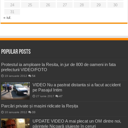
24
25
26
27
28
29
30
31
« iul.
Popular Posts
Protestul ia amploare la Resita, in jur de 800 de oameni in fata
prefecturii VIDEO/FOTO
19 ianuarie 2012
54
VIDEO Nu a pastrat distanta si a facut accident
pe Pasajul Intim
27 iunie 2017
47
Parcări private și mașini ridicate la Reșița
10 ianuarie 2012
33
UPDATE VIDEO A mai plecat un OM dintre noi,
părintele Nicoară slujește în ceruri