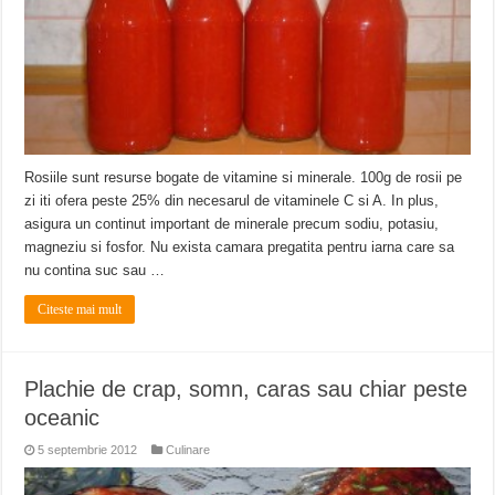
Miresme de lavandă, mentă și flori de vară și râsete de copii la Carașova VIDEO
ANUNȚ OPRIRE APĂ în Reșița – avarie – 04.08.2026 – str. Văliugului și Plasto
ANUNŢ OPRIRE APĂ în CARANSEBEȘ – 04.08.2026 – avarie – Calea Severinu
Rosiile sunt resurse bogate de vitamine si minerale. 100g de rosii pe
zi iti ofera peste 25% din necesarul de vitaminele C si A. In plus,
asigura un continut important de minerale precum sodiu, potasiu,
magneziu si fosfor. Nu exista camara pregatita pentru iarna care sa
nu contina suc sau …
Citeste mai mult
Plachie de crap, somn, caras sau chiar peste
oceanic
5 septembrie 2012
Culinare