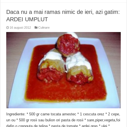
Daca nu a mai ramas nimic de ieri, azi gatim:
ARDEI UMPLUT
16 august 2012
Culinare
Ingrediente: * 500 gr carne tocata amestec * 1 cescuta orez * 2 cepe,
un ou * 500 gr rosii sau bulion ori pasta de rosii * sare,piper,vegeta,foi
dafin,o crenguta de telina * pasta de tomate * ardei gras * ulei *