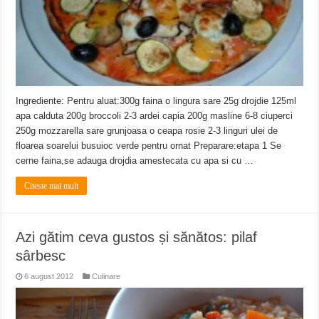
Ingrediente: Pentru aluat:300g faina o lingura sare 25g drojdie 125ml
apa calduta 200g broccoli 2-3 ardei capia 200g masline 6-8 ciuperci
250g mozzarella sare grunjoasa o ceapa rosie 2-3 linguri ulei de
floarea soarelui busuioc verde pentru ornat Preparare:etapa 1 Se
cerne faina,se adauga drojdia amestecata cu apa si cu …
Citeste mai mult
Azi gătim ceva gustos și sănătos: pilaf
sârbesc
6 august 2012
Culinare