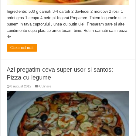
Ingrediente: 500 g carnati 3-4 cartofi 2 dovlecei 2 morcovi 2 rosii 1
ardei gras 1 ceapa 4 bete pt frigarui Preparare: Taiem legumele si le
punem in tava cuptorului , unsa cu putin ulei. Presaram sare si alte
condimente dupa plac.Le amestecam bine. Rotim carnatii ca in poza
de …
Citeste mai mult
Azi pregatim ceva super usor si santos:
Pizza cu legume
8 august 2012
Culinare