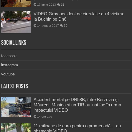
17 iunie 2013
31
VIDEO Grav accident de circulatie cu 4 victime
la Buchin pe Dn6
14 august 2017
30
Social Links
facebook
instagram
youtube
Latest Posts
Accident mortal pe DN58B, între Berzovia și
Măureni. Mașina și un TIR au luat foc în urma
impactului VIDEO
14 ore ago
11 milioane de euro pentru o promenadă… cu
obstacole VIDEO