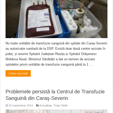
Nu toate unitățile de transfuzie sanguină din spitale din Caraș-Severin
au autorizație sanitară de la DSP. Există doar două centre avizate în
județ, și anume Spitalul Județean Reșița și Spitalul Orășenesc
Moldova Nouă. Ministrul Sănătății a dat un termen de avizare
spitalelor privin unitățile de transfuzie sanguină până la 1 …
Citeste mai mult
Problemele persistă la Centrul de Transfuzie
Sanguină din Caraş-Severin
23 septembrie 2014
Actualitate
,
Toate Stirile