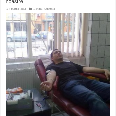
noastre
6 martie 2013
Cultural
,
Sănatate