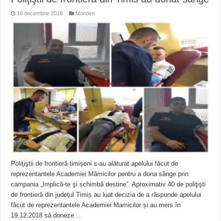
19 decembrie 2018
Monden
Poliţiştii de frontieră timișeni s-au alăturat apelului făcut de
reprezentantele Academiei Mămicilor pentru a dona sânge prin
campania „Implică-te şi schimbă destine”. Aproximativ 40 de poliţişti
de frontieră din judeţul Timiș au luat decizia de a răspunde apelului
făcut de reprezentantele Academiei Mamicilor și au mers în
19.12.2018 să doneze …