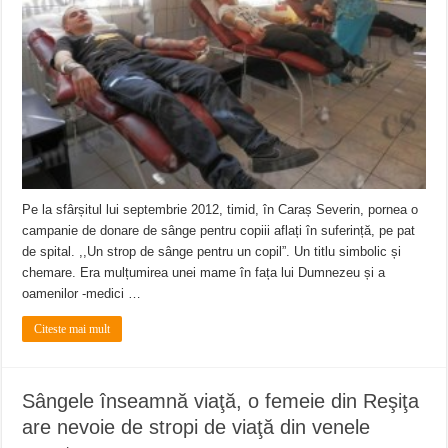
Pe la sfârșitul lui septembrie 2012, timid, în Caraș Severin, pornea o
campanie de donare de sânge pentru copiii aflați în suferință, pe pat
de spital. ,,Un strop de sânge pentru un copil”. Un titlu simbolic și
chemare. Era mulțumirea unei mame în fața lui Dumnezeu și a
oamenilor -medici …
Citeste mai mult
Sângele înseamnă viaţă, o femeie din Reşiţa
are nevoie de stropi de viaţă din venele