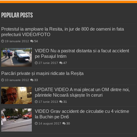
Popular Posts
Protestul ia amploare la Resita, in jur de 800 de oameni in fata
prefecturii VIDEO/FOTO
19 ianuarie 2012
54
VIDEO Nu a pastrat distanta si a facut accident
pe Pasajul Intim
27 iunie 2017
47
Parcări private și mașini ridicate la Reșița
10 ianuarie 2012
33
UPDATE VIDEO A mai plecat un OM dintre noi,
părintele Nicoară slujește în ceruri
17 iunie 2013
31
VIDEO Grav accident de circulatie cu 4 victime
la Buchin pe Dn6
14 august 2017
30