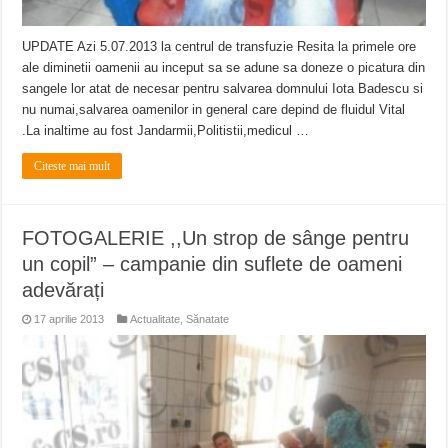
UPDATE Azi 5.07.2013 la centrul de transfuzie Resita la primele ore
ale diminetii oamenii au inceput sa se adune sa doneze o picatura din
sangele lor atat de necesar pentru salvarea domnului Iota Badescu si
nu numai,salvarea oamenilor in general care depind de fluidul Vital
.La inaltime au fost Jandarmii,Politistii,medicul …
Citeste mai mult
FOTOGALERIE ,,Un strop de sânge pentru
un copil” – campanie din suflete de oameni
adevărați
17 aprilie 2013
Actualitate
,
Sănatate