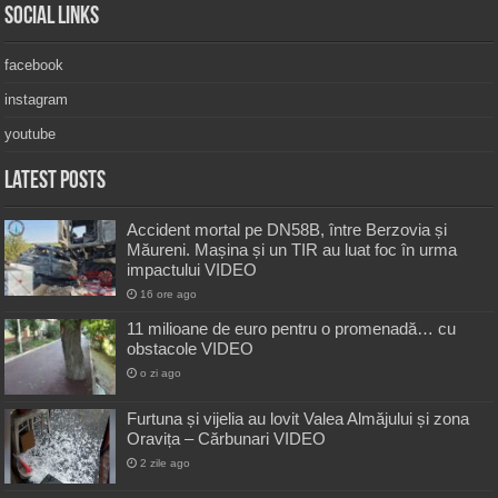
Social Links
facebook
instagram
youtube
Latest Posts
Accident mortal pe DN58B, între Berzovia și
Măureni. Mașina și un TIR au luat foc în urma
impactului VIDEO
16 ore ago
11 milioane de euro pentru o promenadă… cu
obstacole VIDEO
o zi ago
Furtuna și vijelia au lovit Valea Almăjului și zona
Oravița – Cărbunari VIDEO
2 zile ago