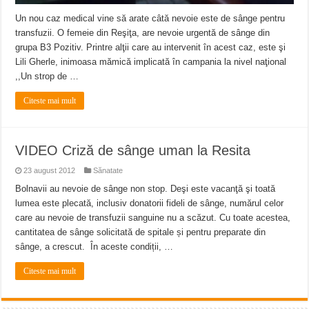
Un nou caz medical vine să arate câtă nevoie este de sânge pentru
transfuzii. O femeie din Reşiţa, are nevoie urgentă de sânge din
grupa B3 Pozitiv. Printre alţii care au intervenit în acest caz, este şi
Lili Gherle, inimoasa mămică implicată în campania la nivel naţional
,,Un strop de …
Citeste mai mult
VIDEO Criză de sânge uman la Resita
23 august 2012
Sănatate
Bolnavii au nevoie de sânge non stop. Deşi este vacanţă şi toată
lumea este plecată, inclusiv donatorii fideli de sânge, numărul celor
care au nevoie de transfuzii sanguine nu a scăzut. Cu toate acestea,
cantitatea de sânge solicitată de spitale și pentru preparate din
sânge, a crescut. În aceste condiții, …
Citeste mai mult