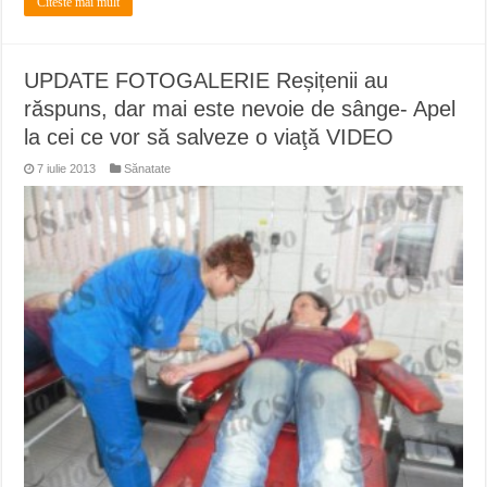
Citeste mai mult
UPDATE FOTOGALERIE Reșițenii au
răspuns, dar mai este nevoie de sânge- Apel
la cei ce vor să salveze o viaţă VIDEO
7 iulie 2013
Sănatate