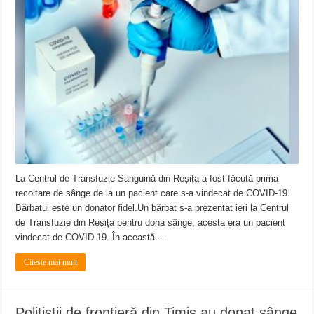
Miresme de lavandă, mentă și flori de vară și râsete de copii la Carașova VIDEO
ANUNȚ OPRIRE APĂ în Reșița – avarie – 04.08.2026 – str. Văliugului și Plasto
ANUNŢ OPRIRE APĂ în CARANSEBEȘ – 04.08.2026 – avarie – Calea Severinu
La Centrul de Transfuzie Sanguină din Reșița a fost făcută prima
recoltare de sânge de la un pacient care s-a vindecat de COVID-19.
Bărbatul este un donator fidel.Un bărbat s-a prezentat ieri la Centrul
de Transfuzie din Reșița pentru dona sânge, acesta era un pacient
vindecat de COVID-19. În această …
Citeste mai mult
Poliţiştii de frontieră din Timis au donat sânge