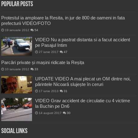
Popular Posts
Protestul ia amploare la Resita, in jur de 800 de oameni in fata
prefecturii VIDEO/FOTO
19 ianuarie 2012
54
VIDEO Nu a pastrat distanta si a facut accident
pe Pasajul Intim
27 iunie 2017
47
Parcări private și mașini ridicate la Reșița
10 ianuarie 2012
33
UPDATE VIDEO A mai plecat un OM dintre noi,
părintele Nicoară slujește în ceruri
17 iunie 2013
31
VIDEO Grav accident de circulatie cu 4 victime
la Buchin pe Dn6
14 august 2017
30
Social Links