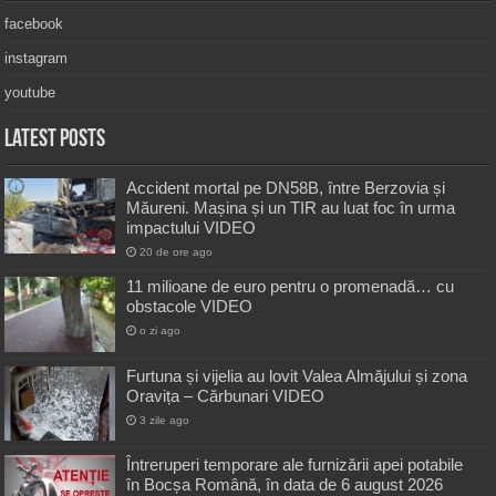
facebook
instagram
youtube
Latest Posts
Accident mortal pe DN58B, între Berzovia și
Măureni. Mașina și un TIR au luat foc în urma
impactului VIDEO
20 de ore ago
11 milioane de euro pentru o promenadă… cu
obstacole VIDEO
o zi ago
Furtuna și vijelia au lovit Valea Almăjului și zona
Oravița – Cărbunari VIDEO
3 zile ago
Întreruperi temporare ale furnizării apei potabile
în Bocșa Română, în data de 6 august 2026