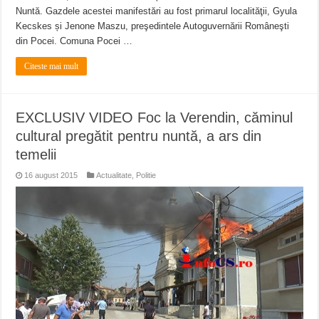
Nuntă. Gazdele acestei manifestări au fost primarul localităţii, Gyula
Kecskes și Jenone Maszu, preşedintele Autoguvernării Româneşti
din Pocei. Comuna Pocei …
Citeste mai mult
EXCLUSIV VIDEO Foc la Verendin, căminul
cultural pregătit pentru nuntă, a ars din
temelii
16 august 2015
Actualitate
,
Politie