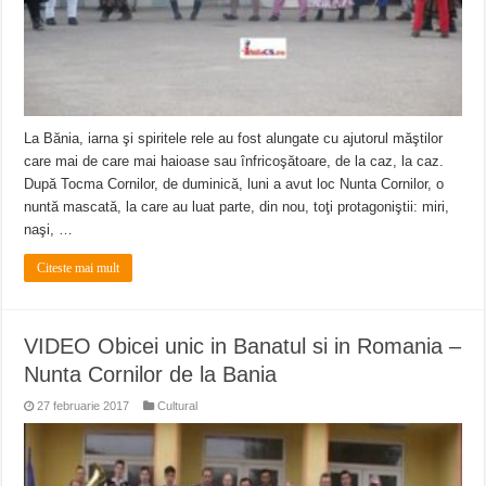
La Bănia, iarna şi spiritele rele au fost alungate cu ajutorul măştilor
care mai de care mai haioase sau înfricoşătoare, de la caz, la caz.
După Tocma Cornilor, de duminică, luni a avut loc Nunta Cornilor, o
nuntă mascată, la care au luat parte, din nou, toţi protagoniştii: miri,
naşi, …
Citeste mai mult
VIDEO Obicei unic in Banatul si in Romania –
Nunta Cornilor de la Bania
27 februarie 2017
Cultural