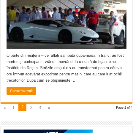
O parte din reșițenii – cei aflați sâmbătă după-masa în trafic, au fost
martori și participanți, vrând – nevrând, la o nuntă de țigani bine
înstăriţi din Reșița. Străzile orașului s-au transformat pentru câteva
ore într-un adevărat expodrom pentru mașini care au cam luat ochii
trecătorilor. După cum se obişnuieşte, …
Citeste mai mult
2
«
1
3
4
»
Page 2 of 4