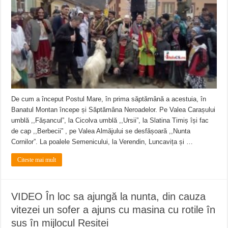
Miresme de lavandă, mentă și flori de vară și râsete de copii la Carașova VIDEO
ANUNȚ OPRIRE APĂ în Reșița – avarie – 04.08.2026 – str. Văliugului și Plasto
ANUNŢ OPRIRE APĂ în CARANSEBEȘ – 04.08.2026 – avarie – Calea Severinu
De cum a început Postul Mare, în prima săptămână a acestuia, în
Banatul Montan începe și Săptămâna Neroadelor. Pe Valea Carașului
umblă ,,Fășancul”, la Cicolva umblă ,,Ursii”, la Slatina Timiș își fac
de cap ,,Berbecii” , pe Valea Almăjului se desfășoară ,,Nunta
Cornilor”. La poalele Semenicului, la Verendin, Luncavița și …
Citeste mai mult
VIDEO În loc sa ajungă la nunta, din cauza
vitezei un sofer a ajuns cu masina cu rotile în
sus în mijlocul Resitei