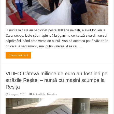
O nuntă la care au participat peste 1000 de invitați, a avut loc ieri la
Caransebeș. Este știut faptul că la țigani nu contează ziua din cursul
săptămânii când este vorba de nuntă. Așa că acestea pot fi văzute în
ori ce zi a săptămânii, mai puțin vinerea. Așa că, …
Citeste mai mult
VIDEO Câteva milione de euro au fost ieri pe
străzile Reșiței – nuntă cu mașini scumpe la
Reșița
2 august 2015
Actualitate
,
Monden