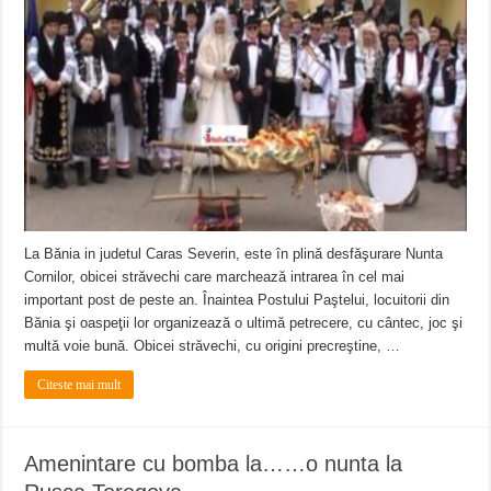
La Bănia in judetul Caras Severin, este în plină desfăşurare Nunta
Cornilor, obicei străvechi care marchează intrarea în cel mai
important post de peste an. Înaintea Postului Paştelui, locuitorii din
Bănia şi oaspeţii lor organizează o ultimă petrecere, cu cântec, joc şi
multă voie bună. Obicei străvechi, cu origini precreştine, …
Citeste mai mult
Amenintare cu bomba la……o nunta la