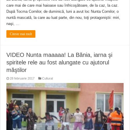
care mai de care mai haioase sau înfricoşătoare, de la caz, la caz.
După Tocma Cornilor, de duminică, luni a avut loc Nunta Cornilor, o
nuntă mascată, la care au luat parte, din nou, toţi protagoniştii: miri,
naşi, …
Citeste mai mult
VIDEO Nunta maaaaa! La Bănia, iarna şi
spiritele rele au fost alungate cu ajutorul
măştilor
28 februarie 2017
Cultural