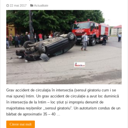
22 mai 2017
Actualitate
Grav accident de circulaţia în intersecția (sensul giratoriu cum i se
mai spune) Intim. Un grav accident de circulație a avut loc duminică
în intersecția de la Intim – loc știut și impropriu denumit de
majoritatea reșițenilor ,,sensul giratoriu”. Un autoturism condus de un
bărbat de aproximativ 35 – 40 …
Citeste mai mult