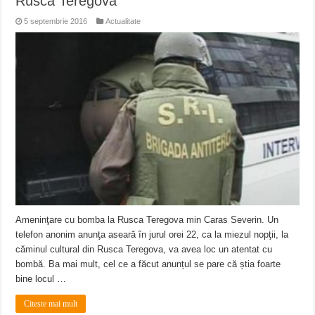
Rusca Teregova
5 septembrie 2016
Actualitate
Ameninţare cu bomba la Rusca Teregova min Caras Severin. Un
telefon anonim anunţa aseară în jurul orei 22, ca la miezul nopţii, la
căminul cultural din Rusca Teregova, va avea loc un atentat cu
bombă. Ba mai mult, cel ce a făcut anunțul se pare că știa foarte
bine locul …
Citeste mai mult