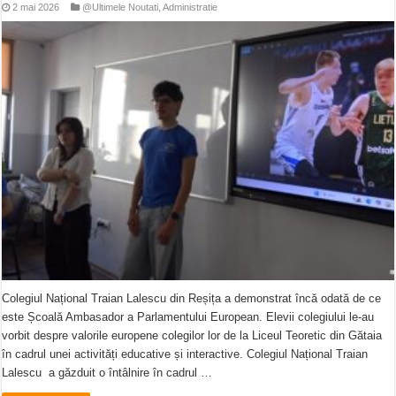
2 mai 2026
@Ultimele Noutati
,
Administratie
Colegiul Național Traian Lalescu din Reșița a demonstrat încă odată de ce
este Școală Ambasador a Parlamentului European. Elevii colegiului le-au
vorbit despre valorile europene colegilor lor de la Liceul Teoretic din Gătaia
în cadrul unei activități educative și interactive. Colegiul Național Traian
Lalescu a găzduit o întâlnire în cadrul …