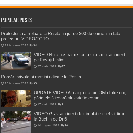
Popular Posts
Protestul ia amploare la Resita, in jur de 800 de oameni in fata
prefecturii VIDEO/FOTO
19 ianuarie 2012
54
VIDEO Nu a pastrat distanta si a facut accident
pe Pasajul Intim
27 iunie 2017
47
Parcări private și mașini ridicate la Reșița
10 ianuarie 2012
33
UPDATE VIDEO A mai plecat un OM dintre noi,
părintele Nicoară slujește în ceruri
17 iunie 2013
31
VIDEO Grav accident de circulatie cu 4 victime
la Buchin pe Dn6
14 august 2017
30