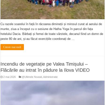
Cu razele soarelui în față în răcoarea dimineții și mirosul curat al aerului de
munte, ziua a început cu o sesiune de Hatha Yoga în parcul din fața
hotelului Dacia. Bărbați și femei de toate vârstele, decanul fiind un domn de
peste 80 de ani, și-au făcut exercițiile coordonați de …
Citeste mai mult
Incendiu de vegetație pe Valea Timișului –
Flăcările au intrat în pădure la Ilova VIDEO
2 mai 2026
@Ultimele Noutati
,
Administratie