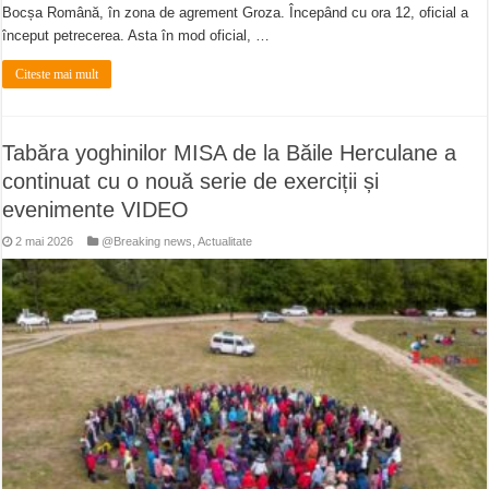
Bocșa Română, în zona de agrement Groza. Începând cu ora 12, oficial a
început petrecerea. Asta în mod oficial, …
Citeste mai mult
Tabăra yoghinilor MISA de la Băile Herculane a
continuat cu o nouă serie de exerciții și
evenimente VIDEO
2 mai 2026
@Breaking news
,
Actualitate