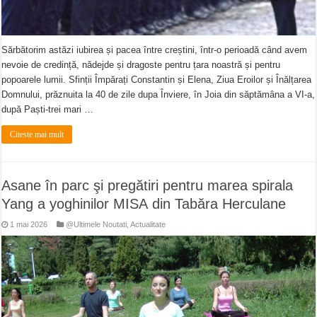
Sărbătorim astăzi iubirea și pacea între creștini, într-o perioadă când avem
nevoie de credință, nădejde și dragoste pentru țara noastră și pentru
popoarele lumii. Sfinții Împărați Constantin și Elena, Ziua Eroilor și Înălțarea
Domnului, prăznuita la 40 de zile dupa Înviere, în Joia din săptămâna a VI-a,
după Paști-trei mari …
Citeste mai mult
Asane în parc şi pregătiri pentru marea spirala
Yang a yoghinilor MISA din Tabăra Herculane
1 mai 2026
@Ultimele Noutati
,
Actualitate