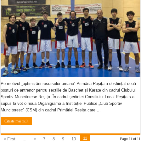
Pe motivul „optimizării resurselor umane” Primăria Reșița a desființat două
posturi de antrenor pentru secțiile de Baschet și Karate din cadrul Clubului
Sportiv Muncitoresc Reșița. În cadrul ședinței Consiliului Local Reșița s-a
supus la vot o nouă Organigramă a Instituției Publice „Club Sportiv
Muncitoresc” (CSM) din cadrul Primăriei Reșița care …
Citeste mai mult
11
« First
...
«
7
8
9
10
Page 11 of 11