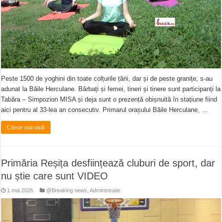
Peste 1500 de yoghini din toate colțurile țării, dar și de peste granițe, s-au
adunat la Băile Herculane. Bărbați și femei, tineri și tinere sunt participanți la
Tabăra – Simpozion MISA și deja sunt o prezență obișnuită în stațiune fiind
aici pentru al 33-lea an consecutiv. Primarul orașului Băile Herculane, …
Citeste mai mult
Primăria Reșița desființează cluburi de sport, dar
nu știe care sunt VIDEO
1 mai 2026
@Breaking news
,
Administratie