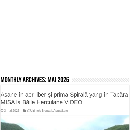
ANUNŢ OPRIRE APĂ în CARANSEBEȘ avarie
ANUNȚ OPRIRE APĂ în Reșița, cartier Țerova – avarie – 04.08.2026
ANUNȚ OPRIRE APĂ în Reșița – avarie – 03.08.2026 – Calea Caransebeșului
Monthly Archives:
mai 2026
Asane în aer liber și prima Spirală yang în Tabăra
MISA la Băile Herculane VIDEO
3 mai 2026
@Ultimele Noutati
,
Actualitate