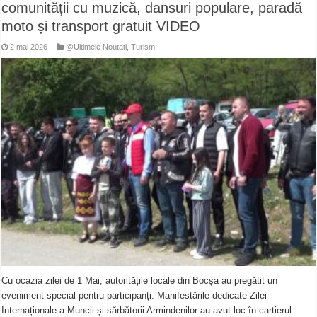
comunității cu muzică, dansuri populare, paradă
moto și transport gratuit VIDEO
2 mai 2026
@Ultimele Noutati
,
Turism
Cu ocazia zilei de 1 Mai, autoritățile locale din Bocșa au pregătit un
eveniment special pentru participanți. Manifestările dedicate Zilei
Internaționale a Muncii și sărbătorii Armindenilor au avut loc în cartierul