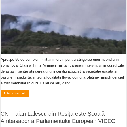
Aproape 50 de pompieri militari intervin pentru stingerea unui incendiu în
zona Ilova, Slatina TimișPompierii militari cărășeni intervin, și în cursul zilei
de astăzi, pentru stingerea unui incendiu izbucnit la vegetație uscată și
pășune împădurită, în zona localității Ilova, comuna Slatina-Timiș.Incendiul
a fost semnalat în cursul zilei de ieri, când …
Citeste mai mult
CN Traian Lalescu din Reșița este Școală
Ambasador a Parlamentului European VIDEO