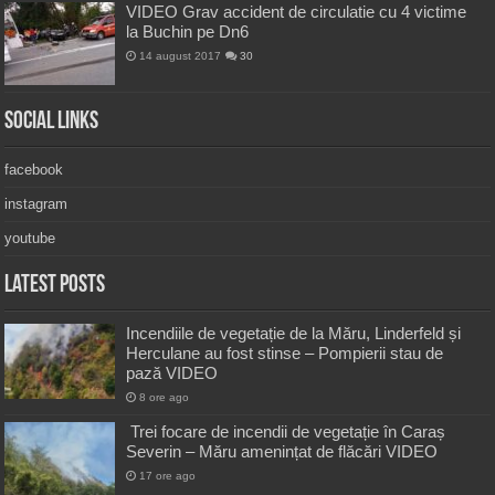
VIDEO Grav accident de circulatie cu 4 victime
la Buchin pe Dn6
14 august 2017
30
Social Links
facebook
instagram
youtube
Latest Posts
Incendiile de vegetație de la Măru, Linderfeld și
Herculane au fost stinse – Pompierii stau de
pază VIDEO
8 ore ago
Trei focare de incendii de vegetație în Caraș
Severin – Măru amenințat de flăcări VIDEO
17 ore ago