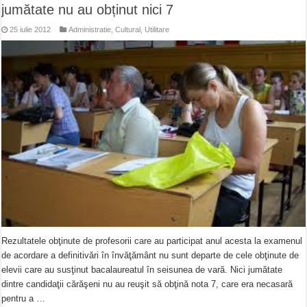
jumătate nu au obținut nici 7
25 iulie 2012
Administratie
,
Cultural
,
Utilitare
Rezultatele obţinute de profesorii care au participat anul acesta la examenul
de acordare a definitivări în învăţământ nu sunt departe de cele obţinute de
elevii care au susţinut bacalaureatul în seisunea de vară. Nici jumătate
dintre candidaţii cărăşeni nu au reuşit să obţină nota 7, care era necasară
pentru a …