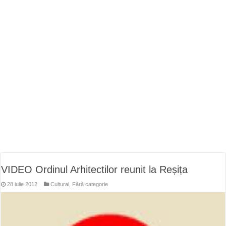
ANUNŢ OPRIRE ANUNŢ OPRIRE APĂ în ORAVIȚA – 05.08.2026 – avarie
Anunț important – Închidere temporară Podul de Piatră din Herculane
Ștrandul Termal Ring din Oravița – locul unde natura a ascuns un izvor de sănă
VIDEO Ordinul Arhitectilor reunit la Reșița
28 iulie 2012
Cultural
,
Fără categorie