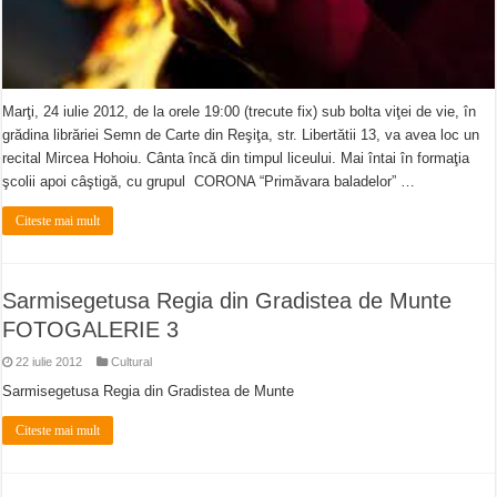
Marţi, 24 iulie 2012, de la orele 19:00 (trecute fix) sub bolta viţei de vie, în
grădina librăriei Semn de Carte din Reşiţa, str. Libertătii 13, va avea loc un
recital Mircea Hohoiu. Cânta încă din timpul liceului. Mai întai în formaţia
şcolii apoi câştigă, cu grupul CORONA “Primăvara baladelor” …
Citeste mai mult
Sarmisegetusa Regia din Gradistea de Munte
FOTOGALERIE 3
22 iulie 2012
Cultural
Sarmisegetusa Regia din Gradistea de Munte
Citeste mai mult