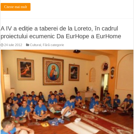
Citeste mai mult
A IV a ediție a taberei de la Loreto, în cadrul
proiectului ecumenic Da EurHope a EurHome
24 iulie 2012
Cultural
,
Fără categorie