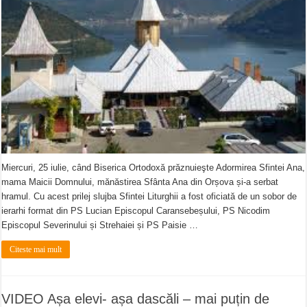
Miercuri, 25 iulie, când Biserica Ortodoxă prăznuieşte Adormirea Sfintei Ana,
mama Maicii Domnului, mănăstirea Sfânta Ana din Orșova și-a serbat
hramul. Cu acest prilej slujba Sfintei Liturghii a fost oficiată de un sobor de
ierarhi format din PS Lucian Episcopul Caransebeșului, PS Nicodim
Episcopul Severinului și Strehaiei și PS Paisie …
Citeste mai mult
VIDEO Așa elevi- așa dascăli – mai puțin de