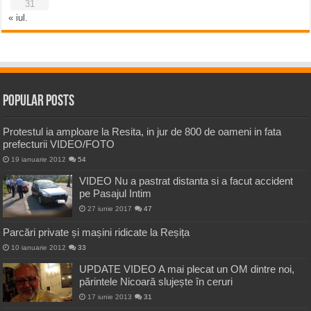
31
« iul.
Popular Posts
Protestul ia amploare la Resita, in jur de 800 de oameni in fata
prefecturii VIDEO/FOTO
19 ianuarie 2012
54
VIDEO Nu a pastrat distanta si a facut accident
pe Pasajul Intim
27 iunie 2017
47
Parcări private și mașini ridicate la Reșița
10 ianuarie 2012
33
UPDATE VIDEO A mai plecat un OM dintre noi,
părintele Nicoară slujește în ceruri
17 iunie 2013
31