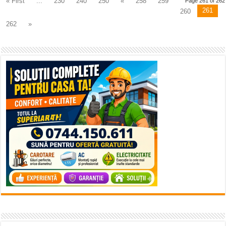
« First
...
230
240
250
«
258
259
Page 261 of 262
261
260
262
»