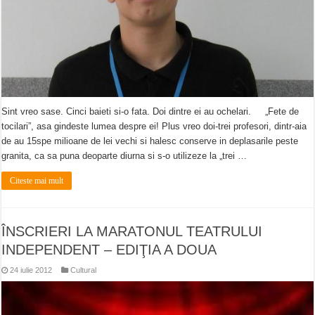
Sint vreo sase. Cinci baieti si-o fata. Doi dintre ei au ochelari. „Fete de
tocilari”, asa gindeste lumea despre ei! Plus vreo doi-trei profesori, dintr-aia
de au 15spe milioane de lei vechi si halesc conserve in deplasarile peste
granita, ca sa puna deoparte diurna si s-o utilizeze la „trei …
Citeste mai mult
ÎNSCRIERI LA MARATONUL TEATRULUI
INDEPENDENT – EDIŢIA A DOUA
24 iulie 2012
Cultural