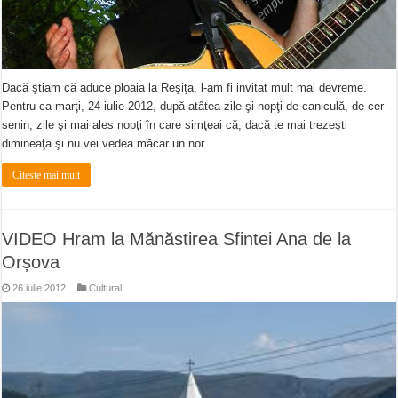
Dacă ştiam că aduce ploaia la Reşiţa, l-am fi invitat mult mai devreme.
Pentru ca marţi, 24 iulie 2012, după atâtea zile şi nopţi de caniculă, de cer
senin, zile şi mai ales nopţi în care simţeai că, dacă te mai trezeşti
dimineaţa şi nu vei vedea măcar un nor …
Citeste mai mult
VIDEO Hram la Mănăstirea Sfintei Ana de la
Orșova
26 iulie 2012
Cultural