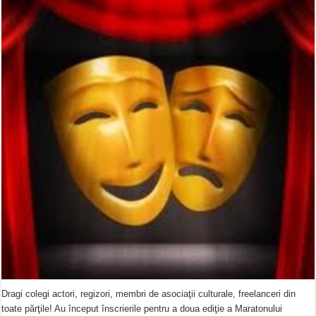
Dragi colegi actori, regizori, membri de asociaţii culturale, freelanceri din
toate părţile! Au început înscrierile pentru a doua ediţie a Maratonului