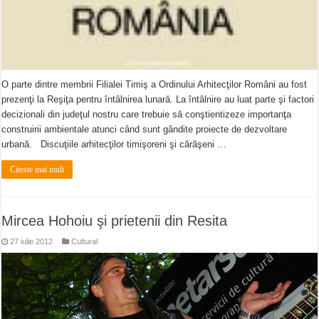
O parte dintre membrii Filialei Timiş a Ordinului Arhitecţilor Români au fost
prezenţi la Reşiţa pentru întâlnirea lunară. La întâlnire au luat parte şi factori
decizionali din judeţul nostru care trebuie să conştientizeze importanţa
construirii ambientale atunci când sunt gândite proiecte de dezvoltare
urbană. Discuţiile arhitecţilor timişoreni şi cărăşeni …
Citeste mai mult
Mircea Hohoiu şi prietenii din Resita
27 iulie 2012
Cultural