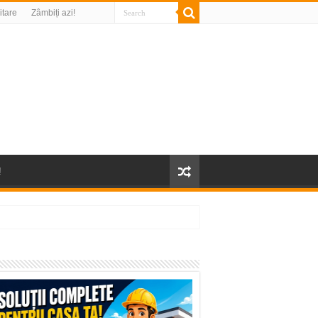
litare
Zâmbiți azi!
!