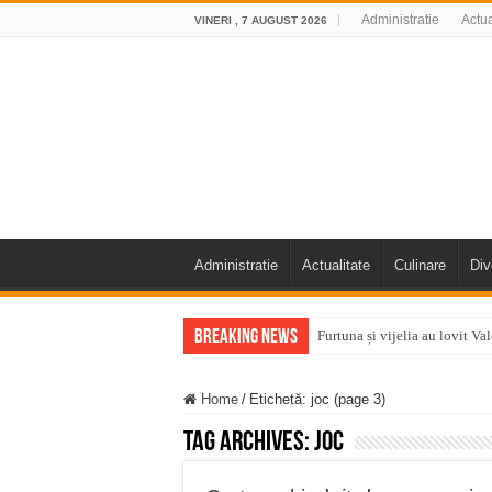
Administratie
Actua
VINERI , 7 AUGUST 2026
Administratie
Actualitate
Culinare
Div
Breaking News
Furtuna și vijelia au lovit V
Întreruperi temporare ale fur
Home
/
Etichetă:
joc
(page 3)
ANUNŢ OPRIRE ANUNŢ OPRIR
Tag Archives:
joc
Anunț important – Închidere 
Ștrandul Termal Ring din Ora