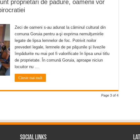
unt proprietari de padure, oamenii vor
irocratiei
Zeci de oameni s-au adunat la căminul cultural din
comuna Goruia pentru a-şi exprima nemulţumirile
legate de lipsa lemnelor de foc. Potrivit noilor
prevederi legale, lemnele de pe păşunile şi livezile
împădurite nu mai pot fi valorificate în lipsa unui titlu
de proprietate. În comună Goruia, aproape niciun
locuitor nu …
Citeste mai mult
Page 3 of 4
Social Links
La