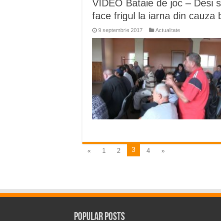
VIDEO Bataie de joc – Desi s
face frigul la iarna din cauza b
9 septembrie 2017
Actualitate
3
«
1
2
4
»
Popular Posts