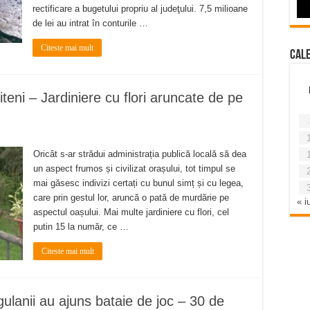
rectificare a bugetului propriu al judeţului. 7,5 milioane
de lei au intrat în conturile …
Citeste mai mult
Cal
iteni – Jardiniere cu flori aruncate de pe
Oricât s-ar strădui administrația publică locală să dea
un aspect frumos și civilizat orașului, tot timpul se
mai găsesc indivizi certați cu bunul simț și cu legea,
care prin gestul lor, aruncă o pată de murdărie pe
« iu
aspectul oașului. Mai multe jardiniere cu flori, cel
putin 15 la număr, ce …
Citeste mai mult
lanii au ajuns bataie de joc – 30 de