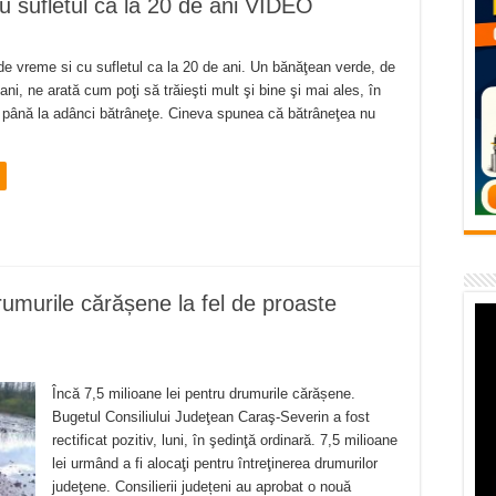
cu sufletul ca la 20 de ani VIDEO
flori de vară și râsete de copii la Carașova VIDEO
– avarie – 04.08.2026 – str. Văliugului și Plastomet
 de vreme si cu sufletul ca la 20 de ani. Un bănăţean verde, de
SEBEȘ – 04.08.2026 – avarie – Calea Severinului
ani, ne arată cum poţi să trăieşti mult şi bine şi mai ales, în
 până la adânci bătrâneţe. Cineva spunea că bătrâneţea nu
RANSEBEȘ avarie
 cartier Țerova – avarie – 04.08.2026
rumurile cărășene la fel de proaste
Încă 7,5 milioane lei pentru drumurile cărășene.
Bugetul Consiliului Judeţean Caraş-Severin a fost
rectificat pozitiv, luni, în şedinţă ordinară. 7,5 milioane
lei urmând a fi alocaţi pentru întreţinerea drumurilor
judeţene. Consilierii județeni au aprobat o nouă