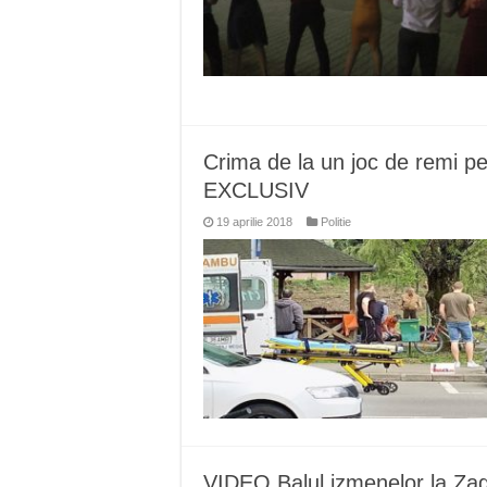
Crima de la un joc de remi p
EXCLUSIV
19 aprilie 2018
Politie
VIDEO Balul izmenelor la Zaguj