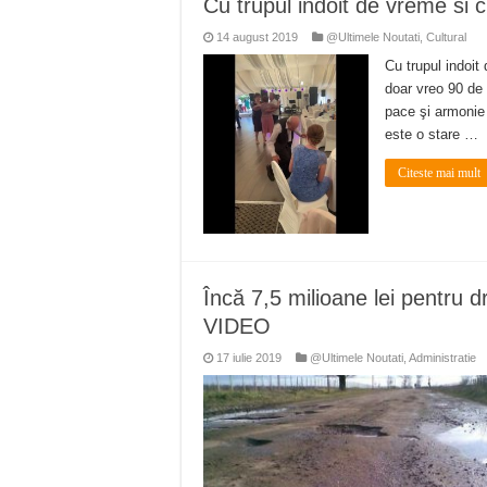
Cu trupul indoit de vreme si 
Miresme de lavandă, mentă și 
14 august 2019
@Ultimele Noutati
,
Cultural
ANUNȚ OPRIRE APĂ în Reșița 
Cu trupul indoit
ANUNŢ OPRIRE APĂ în CARAN
doar vreo 90 de 
pace şi armonie
ANUNŢ OPRIRE APĂ în CA
este o stare …
ANUNȚ OPRIRE APĂ în Reșița,
Citeste mai mult
Încă 7,5 milioane lei pentru d
VIDEO
17 iulie 2019
@Ultimele Noutati
,
Administratie