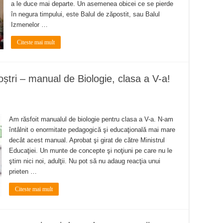
a le duce mai departe. Un asemenea obicei ce se pierde
în negura timpului, este Balul de zăpostit, sau Balul
Izmenelor …
Citeste mai mult
noștri – manual de Biologie, clasa a V-a!
Am răsfoit manualul de biologie pentru clasa a V-a. N-am
întâlnit o enormitate pedagogică şi educaţională mai mare
decât acest manual. Aprobat şi girat de către Ministrul
Educaţiei. Un munte de concepte şi noţiuni pe care nu le
ştim nici noi, adulţii. Nu pot să nu adaug reacţia unui
prieten …
Citeste mai mult