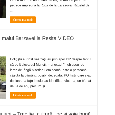
petrece împreună la Ruga de la Carașova. Ritualul de
…
Citeste mai mult
e malul Barzavei la Resita VIDEO
Poliţiştii au fost sesizaţi ieri prin apel 112 despre faptul
că pe Bulevardul Muncii, mai exact în chioscul de
lemn de lângă biserica ucraineană, este o persoană
căzută la pământ, posibil decedată. POliţiştii care s-au
deplasat la faţa locului au identificat victima, un bărbat
de 61 de ani, precum şi …
Citeste mai mult
eni – Tradiţie, cultură, joc şi voie bună