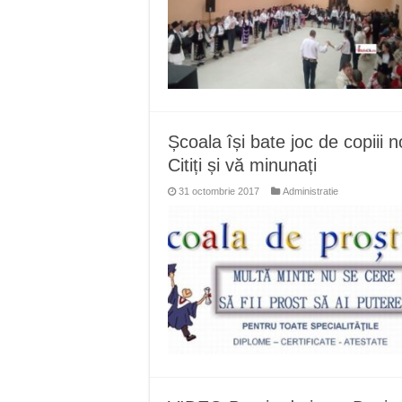
Școala își bate joc de copiii 
Citiți și vă minunați
31 octombrie 2017
Administratie