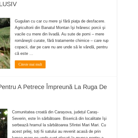
CLUSIV
Gugulan cu car cu mere şi fără piaţa de desfacere.
Agricultorii din Banatul Montan îşi hrănesc porcii şi
vacile cu mere din livadă. Au sute de pomi – mere
româneşti curate, fără tratamente chimice – care rup
copacii, dar pe care nu are unde să le vândă, pentru
că este …
Citeste mai mult
ă Pentru A Petrece Împreună La Ruga De
Comunitatea croată din Carașova, județul Caraș-
Severin, este în sărbătoare. Biserică din localitate îşi
serbează hramul la sărbătoarea Sfintei Mari Mari. Cu
acest prilej, toți fii satului au revenit acasă de prin
lumea mare pe unde sunt plecaţi la munca pentru a