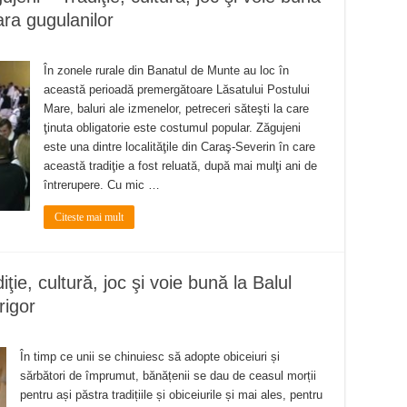
ara gugulanilor
În zonele rurale din Banatul de Munte au loc în
această perioadă premergătoare Lăsatului Postului
Mare, baluri ale izmenelor, petreceri săteşti la care
ţinuta obligatorie este costumul popular. Zăgujeni
este una dintre localităţile din Caraş-Severin în care
această tradiţie a fost reluată, după mai mulţi ani de
întrerupere. Cu mic …
Citeste mai mult
ie, cultură, joc şi voie bună la Balul
rigor
În timp ce unii se chinuiesc să adopte obiceiuri și
sărbători de împrumut, bănățenii se dau de ceasul morții
pentru ași păstra tradițiile și obiceiurile și mai ales, pentru