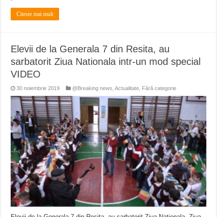
Citeste mai mult
Elevii de la Generala 7 din Resita, au
sarbatorit Ziua Nationala intr-un mod special
VIDEO
30 noiembrie 2019
@Breaking news
,
Actualitate
,
Fără categorie
Elevii de la Generala 7 din Resita, au sarbatorit Ziua Nationala. Ziua