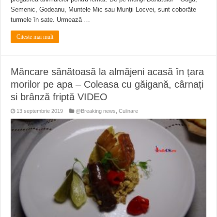
Semenic, Godeanu, Muntele Mic sau Munţii Locvei, sunt coborâte
turmele în sate. Urmează …
Citeste mai mult
Mâncare sănătoasă la almăjeni acasă în țara
morilor pe apa – Coleasa cu găigană, cârnați
si brânză friptă VIDEO
13 septembrie 2019
@Breaking news
,
Culinare