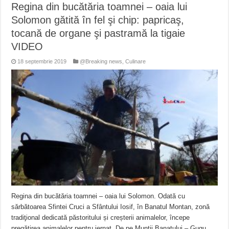
Regina din bucătăria toamnei – oaia lui
Solomon gătită în fel şi chip: papricaş,
tocană de organe şi pastramă la tigaie
VIDEO
18 septembrie 2019
@Breaking news
,
Culinare
Regina din bucătăria toamnei – oaia lui Solomon. Odată cu
sărbătoarea Sfintei Cruci a Sfântului Iosif, în Banatul Montan, zonă
tradiţional dedicată păstoritului și creșterii animalelor, începe
pregătirea animalelor pentru iernat. De pe Munţii Banatului – Gugu,