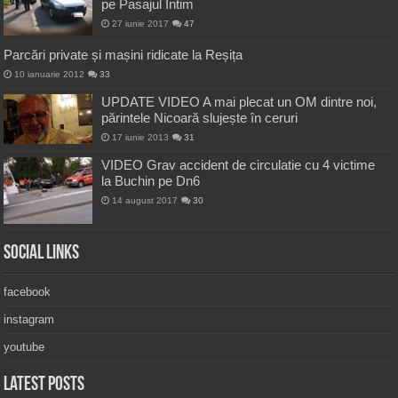
pe Pasajul Intim
27 iunie 2017
47
Parcări private și mașini ridicate la Reșița
10 ianuarie 2012
33
UPDATE VIDEO A mai plecat un OM dintre noi,
părintele Nicoară slujește în ceruri
17 iunie 2013
31
VIDEO Grav accident de circulatie cu 4 victime
la Buchin pe Dn6
14 august 2017
30
Social Links
facebook
instagram
youtube
Latest Posts