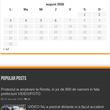
august 2026
L
Ma
Mi
J
V
S
D
1
2
3
4
5
6
7
8
9
10
11
12
13
14
15
16
17
18
19
20
21
22
23
24
25
26
27
28
29
30
31
« iul.
Popular Posts
Protestul ia amploare la Resita, in jur de 800 de oameni in fata
prefecturii VIDEO/FOTO
19 ianuarie 2012
54
VIDEO Nu a pastrat distanta si a facut accident