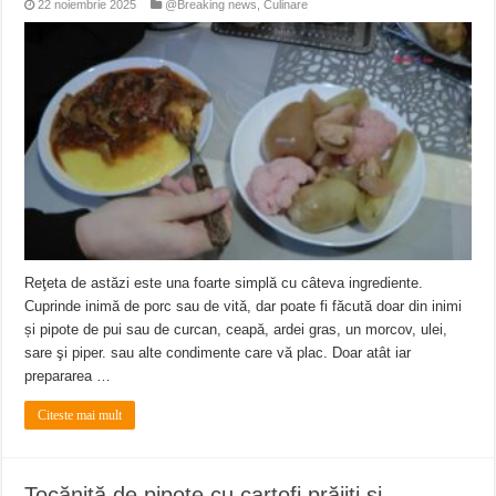
22 noiembrie 2025
@Breaking news
,
Culinare
Reţeta de astăzi este una foarte simplă cu câteva ingrediente.
Cuprinde inimă de porc sau de vită, dar poate fi făcută doar din inimi
și pipote de pui sau de curcan, ceapă, ardei gras, un morcov, ulei,
sare şi piper. sau alte condimente care vă plac. Doar atât iar
prepararea …
Citeste mai mult
Tocăniţă de pipote cu cartofi prăjiţi şi