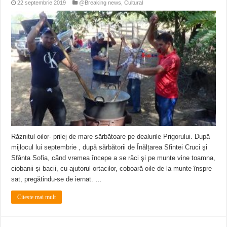
22 septembrie 2019
@Breaking news
,
Cultural
Răznitul oilor- prilej de mare sărbătoare pe dealurile Prigorului. După
mijlocul lui septembrie , după sărbătorii de Înălțarea Sfintei Cruci şi
Sfânta Sofia, când vremea începe a se răci şi pe munte vine toamna,
ciobanii şi bacii, cu ajutorul ortacilor, coboară oile de la munte înspre
sat, pregătindu-se de iernat. …
Citeste mai mult