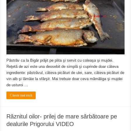
Păstrăv ca la Bigăr prăjit pe plita şi servit cu coleaşa şi mujdei.
Reţetă de azi este una deosebit de simplă şi cuprinde doar câteva
ingrediente: păstrăvul, câteva picături de ulei, sare, câteva picături de
vin alb şi lămâie la sfârşit. Mai trebuie doar ceva mămăliga şi mujdei
de usturoi …
Citeste mai mult
Răznitul oilor- prilej de mare sărbătoare pe
dealurile Prigorului VIDEO