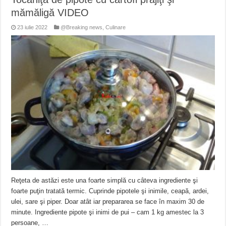
mămăligă VIDEO
23 iulie 2022
@Breaking news
,
Culinare
Reţeta de astăzi este una foarte simplă cu câteva ingrediente şi
foarte puţin tratată termic. Cuprinde pipotele şi inimile, ceapă, ardei,
ulei, sare şi piper. Doar atât iar prepararea se face în maxim 30 de
minute. Ingrediente pipote şi inimi de pui – cam 1 kg amestec la 3
persoane, …