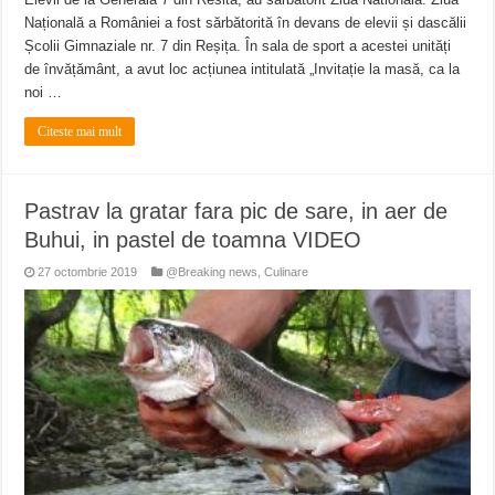
Națională a României a fost sărbătorită în devans de elevii și dascălii
Școlii Gimnaziale nr. 7 din Reșița. În sala de sport a acestei unități
de învățământ, a avut loc acțiunea intitulată „Invitație la masă, ca la
noi …
Citeste mai mult
Pastrav la gratar fara pic de sare, in aer de
Buhui, in pastel de toamna VIDEO
27 octombrie 2019
@Breaking news
,
Culinare