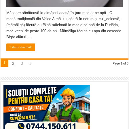
Mâncare sănătoasă la almăjeni acasă în țara morilor pe apă . O
masă tradiţională din Valea Almăjului gătită în natura şi cu ,,coleașă,,
(mămăligă) făcută cu făină măcinată la morile pe apă de la Rudăria,
mori vechi de peste 100 de ani. Mămăliga făcută cu apa din cascada
Bigar alături …
Citeste mai mult
1
2
3
»
Page 1 of 3