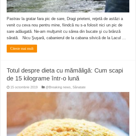
Pastrav la gratar fara pic de sare, Dragi prieteni, reţetă de astăzi a
venit cu ceva nou pentru mine, fiindcă nu s-a folosit nici un pic de
sare adăugată. Ne-am mulţumit cu sărea din bucate şi cu brânză
sărată. Nicu Şuşară, cabanierul de la cabana silvică de la Lacul …
Citeste mai mult
Totul despre dieta cu mămăligă: Cum scapi
de 15 kilograme într-o lună
15 octombrie 2019
@Breaking news
,
Sănatate