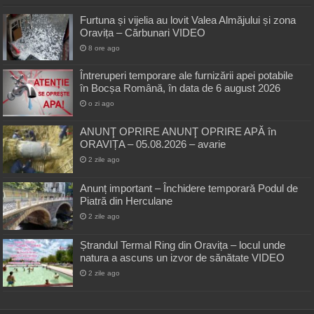
Furtuna și vijelia au lovit Valea Almăjului și zona
Oravița – Cărbunari VIDEO
8 ore ago
Întreruperi temporare ale furnizării apei potabile
în Bocșa Română, în data de 6 august 2026
o zi ago
ANUNŢ OPRIRE ANUNŢ OPRIRE APĂ în
ORAVIȚA – 05.08.2026 – avarie
2 zile ago
Anunț important – Închidere temporară Podul de
Piatră din Herculane
2 zile ago
Ștrandul Termal Ring din Oravița – locul unde
natura a ascuns un izvor de sănătate VIDEO
2 zile ago