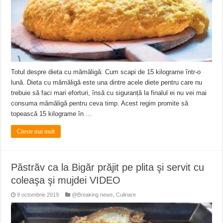
Totul despre dieta cu mămăligă: Cum scapi de 15 kilograme într-o
lună. Dieta cu mămăligă este una dintre acele diete pentru care nu
trebuie să faci mari eforturi, însă cu siguranță la finalul ei nu vei mai
consuma mămăligă pentru ceva timp. Acest regim promite să
topească 15 kilograme în …
Citeste mai mult
Păstrăv ca la Bigăr prăjit pe plita şi servit cu
coleaşa şi mujdei VIDEO
9 octombrie 2019
@Breaking news
,
Culinare