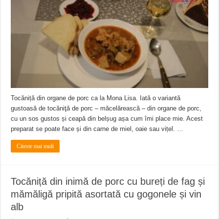
ANUNŢ OPRIRE APĂ în CARANSEBEȘ – 04.08.2026 – avarie – Calea Severinu
ANUNŢ OPRIRE APĂ în CARANSEBEȘ avarie
ANUNȚ OPRIRE APĂ în Reșița, cartier Țerova – avarie – 04.08.2026
Tocăniță din organe de porc ca la Mona Lisa. Iată o variantă
gustoasă de tocăniţă de porc – măcelărească – din organe de porc,
cu un sos gustos și ceapă din belșug așa cum îmi place mie. Acest
preparat se poate face și din carne de miel, oaie sau vițel. …
Citeste mai mult
Tocăniță din inimă de porc cu bureți de fag și
mămăligă pripită asortată cu gogonele și vin
alb