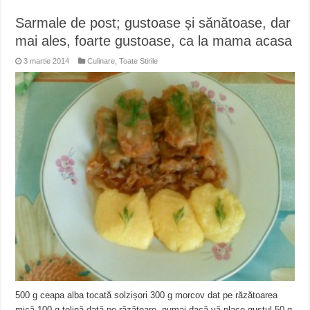
Sarmale de post; gustoase și sănătoase, dar
mai ales, foarte gustoase, ca la mama acasa
3 martie 2014
Culinare
,
Toate Stirile
500 g ceapa alba tocată solzișori 300 g morcov dat pe răzătoarea
mică 100 g țelină dată pe răzătoare- numai dacă vă place gustul 50 g