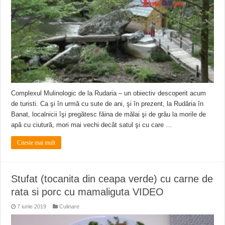
ANUNŢ OPRIRE APĂ în CARANSEBEȘ – 04.08.2026 – avarie – Calea Severinu
ANUNŢ OPRIRE APĂ în CARANSEBEȘ avarie
ANUNȚ OPRIRE APĂ în Reșița, cartier Țerova – avarie – 04.08.2026
Complexul Mulinologic de la Rudaria – un obiectiv descoperit acum
de turisti. Ca şi în urmă cu sute de ani, şi în prezent, la Rudăria în
Banat, localnicii îşi pregătesc făina de mălai şi de grâu la morile de
apă cu ciutură, mori mai vechi decât satul şi cu care …
Citeste mai mult
Stufat (tocanita din ceapa verde) cu carne de
rata si porc cu mamaliguta VIDEO
7 iunie 2019
Culinare