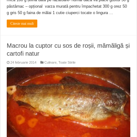
păstârnac – opțional varza murată pentru împachetat 300 g orez 50
g gris 50 g faina de mălai 1 cutie ciuperci tocate o lingura …
Citeste mai mult
Macrou la cuptor cu sos de roșii, mămăligă și
cartofi natur
24 februarie 2014
Culinare
,
Toate Stirile