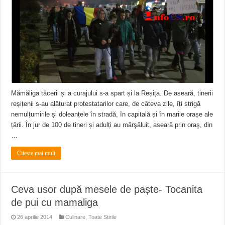
Mămăliga tăcerii și a curajului s-a spart și la Reșița. De aseară, tinerii
reșițenii s-au alăturat protestatarilor care, de câteva zile, îți strigă
nemulțumirile și doleanțele în stradă, în capitală și în marile orașe ale
țării. În jur de 100 de tineri și adulți au mărşăluit, aseară prin oraş, din
…
Citeste mai mult
Ceva usor după mesele de paște- Tocanita
de pui cu mamaliga
26 aprilie 2014
Culinare
,
Toate Stirile