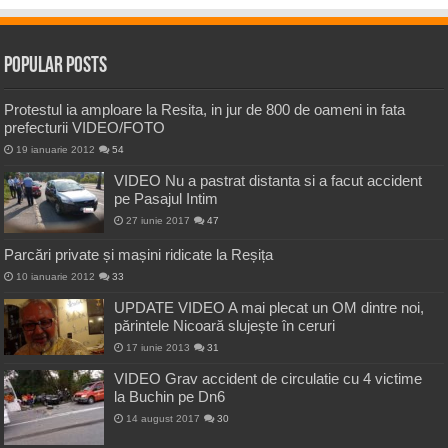
Popular Posts
Protestul ia amploare la Resita, in jur de 800 de oameni in fata
prefecturii VIDEO/FOTO
19 ianuarie 2012
54
VIDEO Nu a pastrat distanta si a facut accident
pe Pasajul Intim
27 iunie 2017
47
Parcări private și mașini ridicate la Reșița
10 ianuarie 2012
33
UPDATE VIDEO A mai plecat un OM dintre noi,
părintele Nicoară slujește în ceruri
17 iunie 2013
31
VIDEO Grav accident de circulatie cu 4 victime
la Buchin pe Dn6
14 august 2017
30