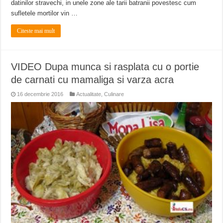
datinilor stravechi, in unele zone ale tarii batranii povestesc cum
sufletele mortilor vin …
Citeste mai mult
VIDEO Dupa munca si rasplata cu o portie
de carnati cu mamaliga si varza acra
16 decembrie 2016
Actualitate
,
Culinare