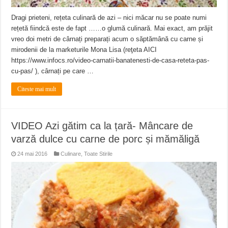
Dragi prieteni, rețeta culinară de azi – nici măcar nu se poate numi
rețetă fiindcă este de fapt ……o glumă culinară. Mai exact, am prăjit
vreo doi metri de cârnați preparați acum o săptămână cu carne și
mirodenii de la marketurile Mona Lisa (reţeta AICI
https://www.infocs.ro/video-carnatii-banatenesti-de-casa-reteta-pas-
cu-pas/ ), cârnați pe care …
Citeste mai mult
VIDEO Azi gătim ca la țară- Mâncare de
varză dulce cu carne de porc și mămăligă
24 mai 2016
Culinare
,
Toate Stirile