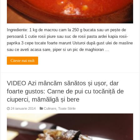
Ingrediente: 1 kg de macrou cam la 250 g bucata sau un pește de
persoană 1 cutie rosii piure sau suc de rosii pasta ardei kapia rosii-
paprika 3 cepe tocate foarte marunt Usturoi după gust ulei de masline
sau ce aveti acasa sare, piper si un pic de maghioran …
Citeste mai mult
VIDEO Azi mâncăm sănătos și ușor, dar
foarte gustos: Carne de pui cu tocăniță de
ciuperci, mămăligă și bere
24 ianuarie 2014
Culinare
,
Toate Stirile