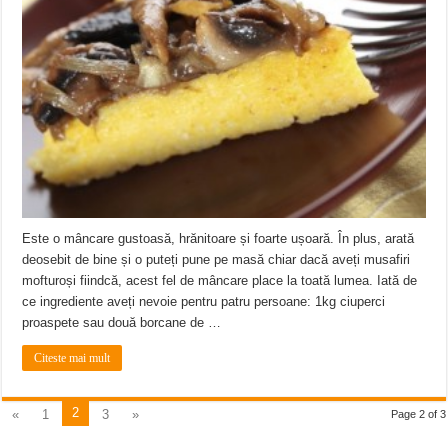
Este o mâncare gustoasă, hrănitoare și foarte ușoară. În plus, arată
deosebit de bine și o puteți pune pe masă chiar dacă aveți musafiri
mofturoși fiindcă, acest fel de mâncare place la toată lumea. Iată de
ce ingrediente aveți nevoie pentru patru persoane: 1kg ciuperci
proaspete sau două borcane de …
Citeste mai mult
2
«
1
3
»
Page 2 of 3