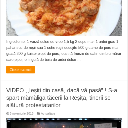
Ingrediente: 1 varză dulce de vreo 1,5 kg 2 cepe mari 1 ardei gras 1
pahar suc de roşii sau 1 cutie roşii decojite 500 g carne de porc mai
grasă 200 g kaiser,piept de porc, costiță frunze de dafin cimbru mărar
sare,piper, o lingură de boia de ardei dulce …
Citeste mai mult
VIDEO ,,Ieșiți din casă, dacă vă pasă” ! S-a
spart mămăliga tăcerii la Reșița, tinerii se
alătură protestatarilor
6 noiembrie 2015
Actualitate