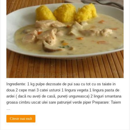
Ingrediente: 1 kg pulpe dezosate de pui sau cu tot cu os taiate in
doua 2 cepe mari 3 catei usturoi 1 lingura vegeta 1 lingura pasta de
ardei ( dacă nu aveți de casă, puneți ungureasca) 2 linguri smantana
groasa cimbru uscat ulei sare patrunjel verde piper Preparare: Taiem
…
Citeste mai mult