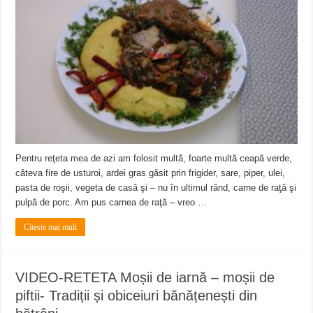
Pentru reţeta mea de azi am folosit multă, foarte multă ceapă verde,
câteva fire de usturoi, ardei gras găsit prin frigider, sare, piper, ulei,
pasta de roşii, vegeta de casă şi – nu în ultimul rând, carne de raţă şi
pulpă de porc. Am pus carnea de raţă – vreo …
Citeste mai mult
VIDEO-RETETA Moșii de iarnă – moșii de
piftii- Tradiții și obiceiuri bănățenești din