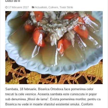
bătrâni
17 februarie 2017
Actualitate
,
Culinare
,
Toate Stirile
Sambata, 18 februarie, Biserica Ortodoxa face pomenirea celor
trecuti la cele vesnice. Aceasta sambata este cunoscuta in popor
sub denumirea „Mosii de iarna”. Exista pomenirea mortilor, pentru ca
Biserica nu vede in moarte sfarsitul existentei omului. Conform