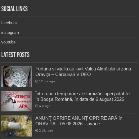
Social Links
facebook
instagram
youtube
Latest Posts
Furtuna și vijelia au lovit Valea Almăjului și zona
Oravița – Cărbunari VIDEO
12 ore ago
Întreruperi temporare ale furnizării apei potabile
în Bocșa Română, în data de 6 august 2026
o zi ago
ANUNŢ OPRIRE ANUNŢ OPRIRE APĂ în
ORAVIȚA – 05.08.2026 – avarie
2 zile ago