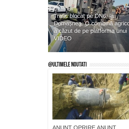
4 zile ago
Trafic blocat pe DN6, la
Domașnea. O combină agrico
a căzut de pe platforma unui
VIDEO
@Ultimele Noutati
ANUNŢ OPRIRE ANUNŢ