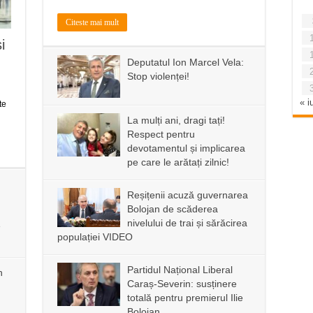
Citeste mai mult
i
Deputatul Ion Marcel Vela:
Stop violenței!
« iu
te
La mulți ani, dragi tați!
Respect pentru
devotamentul și implicarea
pe care le arătați zilnic!
Reșițenii acuză guvernarea
Bolojan de scăderea
nivelului de trai și sărăcirea
e
populației VIDEO
Partidul Național Liberal
n
Caraș-Severin: susținere
totală pentru premierul Ilie
Bolojan