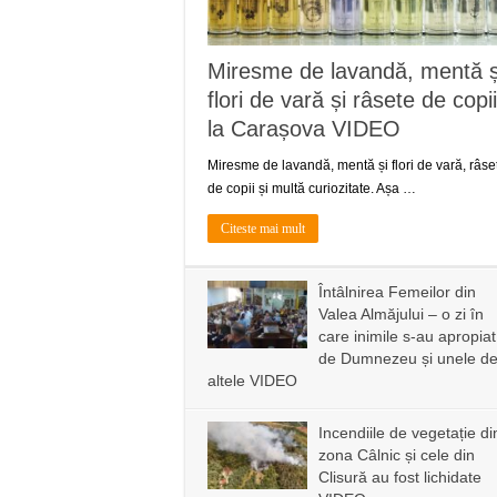
Miresme de lavandă, mentă ș
flori de vară și râsete de copii
la Carașova VIDEO
Miresme de lavandă, mentă și flori de vară, râse
de copii și multă curiozitate. Așa …
Citeste mai mult
Întâlnirea Femeilor din
Valea Almăjului – o zi în
care inimile s-au apropiat
de Dumnezeu și unele d
altele VIDEO
Incendiile de vegetație di
zona Câlnic și cele din
Clisură au fost lichidate