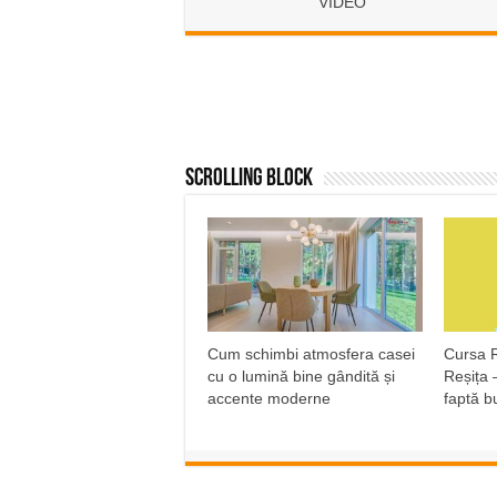
VIDEO
Scrolling Block
Cum schimbi atmosfera casei
Cursa R
cu o lumină bine gândită și
Reșița 
accente moderne
faptă b