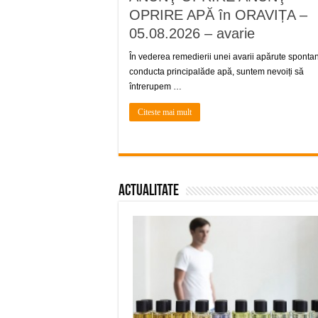
OPRIRE APĂ în ORAVIȚA –
05.08.2026 – avarie
În vederea remedierii unei avarii apărute spontan
conducta principalăde apă, suntem nevoiți să
întrerupem …
Citeste mai mult
Actualitate