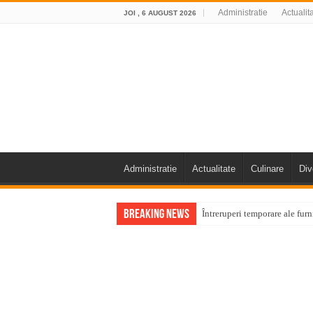
Administratie
Actualit
JOI , 6 AUGUST 2026
Administratie
Actualitate
Culinare
Div
Breaking News
Întreruperi temporare ale fur
ANUNŢ OPRIRE ANUNŢ OPRIR
Anunț important – Închidere 
Ștrandul Termal Ring din Ora
Miresme de lavandă, mentă și 