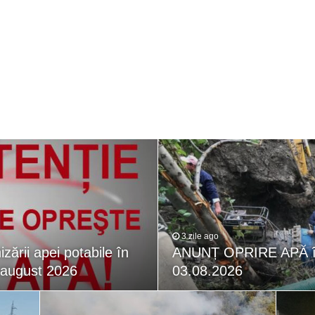
– avarie – 04.08.2026 – str. Văliugului și Plastomet
SEBEȘ – 04.08.2026 – avarie – Calea Severinului
RANSEBEȘ avarie
 cartier Țerova – avarie – 04.08.2026
 – avarie – 03.08.2026 – Calea Caransebeșului
3 zile ago
zării apei potabile în
ANUNȚ OPRIRE APĂ în 
 august 2026
03.08.2026