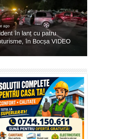
le ago
dent în lanț cu patru
oturisme, în Bocșa VIDEO