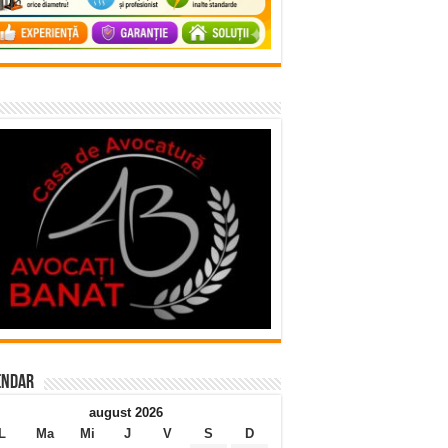
endar
august 2026
L
Ma
Mi
J
V
S
D