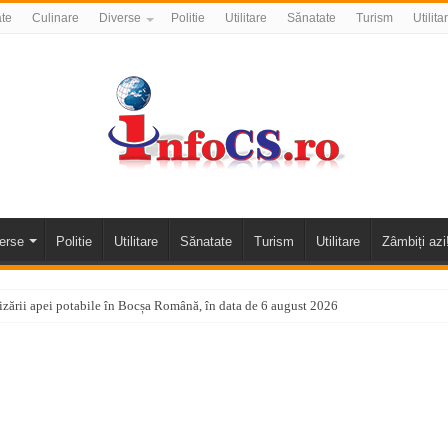
ate
Culinare
Diverse
Politie
Utilitare
Sănatate
Turism
Utilita
erse
Politie
Utilitare
Sănatate
Turism
Utilitare
Zâmbiți azi
nizării apei potabile în Bocșa Română, în data de 6 august 2026
E APĂ în ORAVIȚA – 05.08.2026 – avarie
temporară Podul de Piatră din Herculane
vița – locul unde natura a ascuns un izvor de sănătate VIDEO
flori de vară și râsete de copii la Carașova VIDEO