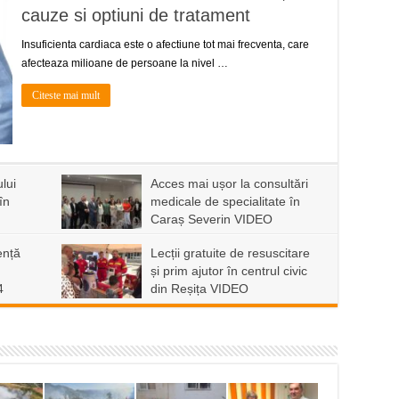
cauze si optiuni de tratament
Insuficienta cardiaca este o afectiune tot mai frecventa, care
afecteaza milioane de persoane la nivel …
Citeste mai mult
lui
Acces mai ușor la consultări
în
medicale de specialitate în
Caraș Severin VIDEO
ență
Lecții gratuite de resuscitare
și prim ajutor în centrul civic
4
din Reșița VIDEO