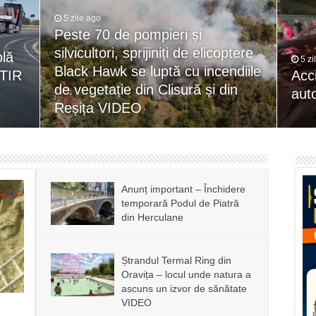
5 zile ago
Peste 70 de pompieri și
silvicultori, sprijiniți de elicoptere
lă
5 zi
Black Hawk se luptă cu incendiile
 TIR
Acci
de vegetație din Clisură și din
aut
Reșița VIDEO
Anunț important – Închidere
temporară Podul de Piatră
din Herculane
Ștrandul Termal Ring din
Oravița – locul unde natura a
ascuns un izvor de sănătate
VIDEO