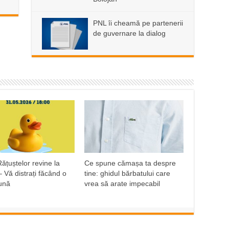
PNL îi cheamă pe partenerii
de guvernare la dialog
ățuștelor revine la
Ce spune cămașa ta despre
– Vă distrați făcând o
tine: ghidul bărbatului care
ună
vrea să arate impecabil