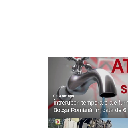
ANUNȚ OPRIRE APĂ în Reșița 
ANUNŢ OPRIRE APĂ în CARAN
ANUNŢ OPRIRE APĂ în CA
ANUNȚ OPRIRE APĂ în Reșița,
ANUNȚ OPRIRE APĂ în Reșița
14 ore ago
Întreruperi temporare ale furni
Bocșa Română, în data de 6