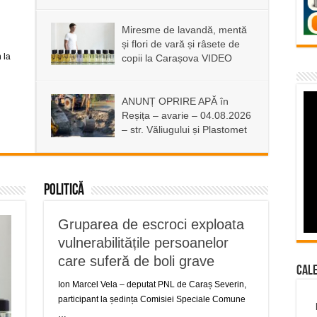
Miresme de lavandă, mentă
și flori de vară și râsete de
 la
copii la Carașova VIDEO
ANUNȚ OPRIRE APĂ în
Reșița – avarie – 04.08.2026
– str. Văliugului și Plastomet
Politică
Gruparea de escroci exploata
vulnerabilitățile persoanelor
care suferă de boli grave
Cal
Ion Marcel Vela – deputat PNL de Caraș Severin,
participant la ședința Comisiei Speciale Comune
…