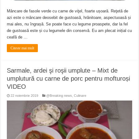
Mâncare de fasole verde cu carne de viţel, foarte ușoară. Reţetă de
azi este o mâncare deosebit de gustoasă, hrănitoare, aspectuoasă și
mai ales, nu îngrașă. Se poate face cu legume proaspete, dar la fel
de gustoasă este și cu legumele din conservă. Eu am plecat inițial cu
ceafă de …
Citeste mai mult
Sarmale, ardei şi roşii umplute – Mixt de
umplutură cu carne de porc pentru mofturoși
VIDEO
22 noiembrie 2019
@Breaking news
,
Culinare