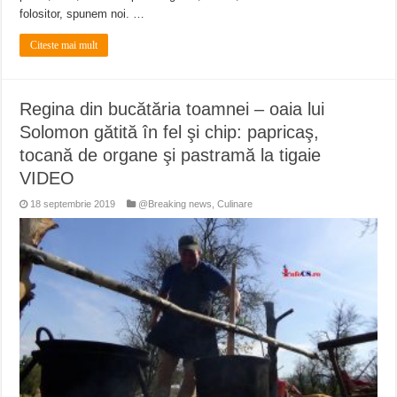
folositor, spunem noi. …
Citeste mai mult
Regina din bucătăria toamnei – oaia lui
Solomon gătită în fel şi chip: papricaş,
tocană de organe şi pastramă la tigaie
VIDEO
18 septembrie 2019
@Breaking news
,
Culinare