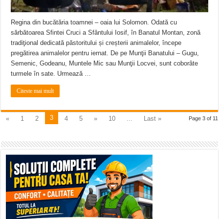
Regina din bucătăria toamnei – oaia lui Solomon. Odată cu
sărbătoarea Sfintei Cruci a Sfântului Iosif, în Banatul Montan, zonă
tradiţional dedicată păstoritului și creșterii animalelor, începe
pregătirea animalelor pentru iernat. De pe Munţii Banatului – Gugu,
Semenic, Godeanu, Muntele Mic sau Munţii Locvei, sunt coborâte
turmele în sate. Urmează …
Citeste mai mult
3
«
1
2
4
5
»
10
...
Last »
Page 3 of 11