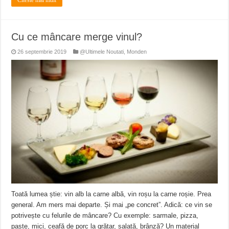
Cu ce mâncare merge vinul?
26 septembrie 2019
@Ultimele Noutati
,
Monden
Toată lumea știe: vin alb la carne albă, vin roșu la carne roșie. Prea
general. Am mers mai departe. Și mai „pe concret”. Adică: ce vin se
potrivește cu felurile de mâncare? Cu exemple: sarmale, pizza,
paste, mici, ceafă de porc la grătar, salată, brânză? Un material