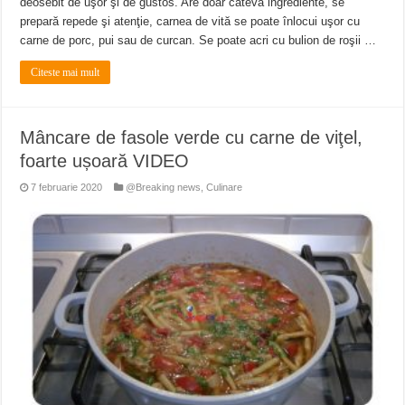
deosebit de uşor şi de gustos. Are doar câteva ingrediente, se
prepară repede şi atenţie, carnea de vită se poate înlocui uşor cu
carne de porc, pui sau de curcan. Se poate acri cu bulion de roşii …
Citeste mai mult
Mâncare de fasole verde cu carne de viţel,
foarte ușoară VIDEO
7 februarie 2020
@Breaking news
,
Culinare