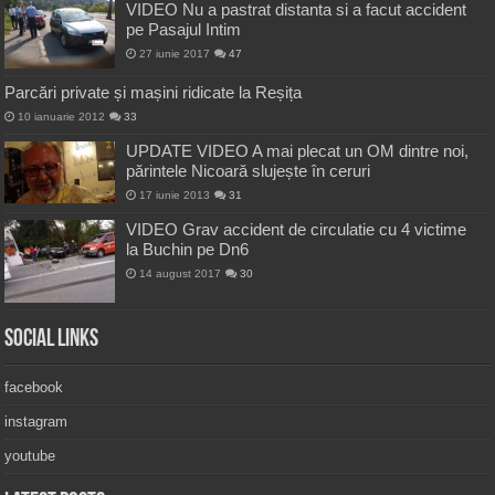
VIDEO Nu a pastrat distanta si a facut accident
pe Pasajul Intim
27 iunie 2017
47
Parcări private și mașini ridicate la Reșița
10 ianuarie 2012
33
UPDATE VIDEO A mai plecat un OM dintre noi,
părintele Nicoară slujește în ceruri
17 iunie 2013
31
VIDEO Grav accident de circulatie cu 4 victime
la Buchin pe Dn6
14 august 2017
30
Social Links
facebook
instagram
youtube