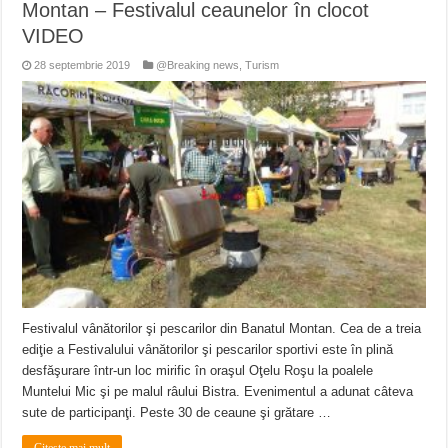
Montan – Festivalul ceaunelor în clocot
VIDEO
28 septembrie 2019
@Breaking news
,
Turism
Festivalul vânătorilor şi pescarilor din Banatul Montan. Cea de a treia
ediţie a Festivalului vânătorilor şi pescarilor sportivi este în plină
desfăşurare într-un loc mirific în oraşul Oţelu Roşu la poalele
Muntelui Mic şi pe malul râului Bistra. Evenimentul a adunat câteva
sute de participanţi. Peste 30 de ceaune şi grătare …
Citeste mai mult