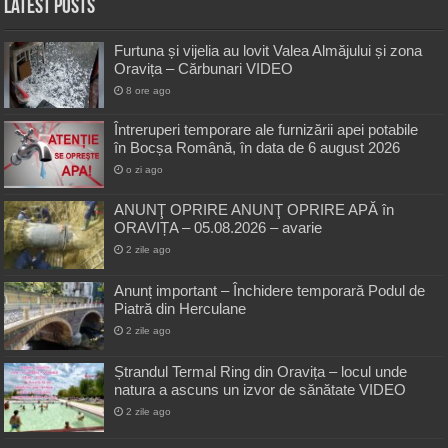
Latest Posts
Furtuna și vijelia au lovit Valea Almăjului și zona
Oravița – Cărbunari VIDEO
8 ore ago
Întreruperi temporare ale furnizării apei potabile
în Bocșa Română, în data de 6 august 2026
o zi ago
ANUNŢ OPRIRE ANUNŢ OPRIRE APĂ în
ORAVIȚA – 05.08.2026 – avarie
2 zile ago
Anunț important – Închidere temporară Podul de
Piatră din Herculane
2 zile ago
Ștrandul Termal Ring din Oravița – locul unde
natura a ascuns un izvor de sănătate VIDEO
2 zile ago