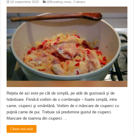
18 septembrie 2020
@Breaking news
,
Culinare
Reţeta de azi este pe cât de simplă, pe atât de gustoasă şi de
hrănitoare. Fiindcă vorbim de o combinaţie – foarte simplă, intre
carne, ciuperci şi smântână. Vorbim de o mâncare de ciuperci cu
puţină carne de pui. Trebuie să predomine gustul de ciuperci.
Mancare de toamna din ciuperci …
Citeste mai mult