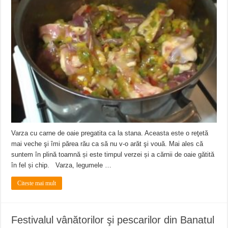
Varza cu carne de oaie pregatita ca la stana. Aceasta este o reţetă
mai veche şi îmi părea rău ca să nu v-o arăt şi vouă. Mai ales că
suntem în plină toamnă și este timpul verzei și a cărnii de oaie gătită
în fel și chip. Varza, legumele …
Citeste mai mult
Festivalul vânătorilor şi pescarilor din Banatul