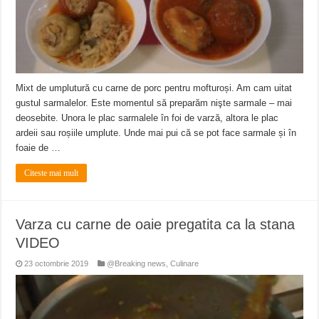
Mixt de umplutură cu carne de porc pentru mofturoși. Am cam uitat
gustul sarmalelor. Este momentul să preparăm nişte sarmale – mai
deosebite. Unora le plac sarmalele în foi de varză, altora le plac
ardeii sau roșiile umplute. Unde mai pui că se pot face sarmale și în
foaie de …
Citeste mai mult
Varza cu carne de oaie pregatita ca la stana
VIDEO
23 octombrie 2019
@Breaking news
,
Culinare