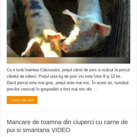
ANUNŢ OPRIRE APĂ în CARANSEBEȘ – 04.08.2026 – avarie – Calea Severinu
ANUNŢ OPRIRE APĂ în CARANSEBEȘ avarie
ANUNȚ OPRIRE APĂ în Reșița, cartier Țerova – avarie – 04.08.2026
Cu o lună înaintea Crăciunului, preţul cărnii de porc a scăzut la porcul
vândut de săteni. Prețul unui kg de porc viu este între 9 şi 12 lei.
Dacă porcul este mai gras, preţul este mai mic. În acest an, numărul
porcilor crescuți în gospodării a fost mai mic din …
Citeste mai mult
Mancare de toamna din ciuperci cu carne de
pui si smantana VIDEO