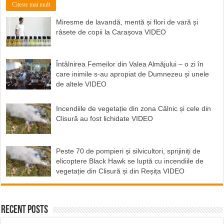
Citeste mai mult
Miresme de lavandă, mentă și flori de vară și
râsete de copii la Carașova VIDEO
Întâlnirea Femeilor din Valea Almăjului – o zi în
care inimile s-au apropiat de Dumnezeu și unele
de altele VIDEO
Incendiile de vegetație din zona Câlnic și cele din
Clisură au fost lichidate VIDEO
Peste 70 de pompieri și silvicultori, sprijiniți de
elicoptere Black Hawk se luptă cu incendiile de
vegetație din Clisură și din Reșița VIDEO
Recent Posts