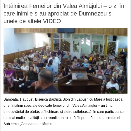
Întâlnirea Femeilor din Valea Almăjului – o zi în
care inimile s-au apropiat de Dumnezeu și
unele de altele VIDEO
Sâmbătă, 1 august, Biserica Baptistă Sion din Lăpușnicu Mare a fost gazda
unei întâlniri speciale dedicate femeilor din Valea Almăjului – un timp
binecuvântat de părtășie, închinare și zidire sufletească, în care participante
din mai multe localități s-au reunit pentru a trăi împreună bucuria credinței.
Sub tema „Comoara din lăuntrul …