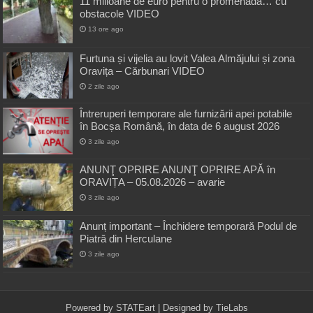
11 milioane de euro pentru o promenadă… cu
obstacole VIDEO
13 ore ago
Furtuna și vijelia au lovit Valea Almăjului și zona
Oravița – Cărbunari VIDEO
2 zile ago
Întreruperi temporare ale furnizării apei potabile
în Bocșa Română, în data de 6 august 2026
3 zile ago
ANUNŢ OPRIRE ANUNŢ OPRIRE APĂ în
ORAVIȚA – 05.08.2026 – avarie
3 zile ago
Anunț important – Închidere temporară Podul de
Piatră din Herculane
3 zile ago
Powered by
STATEart
| Designed by
TieLabs