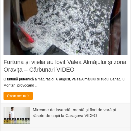
Furtuna și vijelia au lovit Valea Almăjului și zona
Oravița – Cărbunari VIDEO
O furtună puternică a măturat joi, 6 august, Valea Almăjului și sudul Banatului
Montan, provocând …
Citeste mai mult
Miresme de lavandă, mentă și flori de vară și
râsete de copii la Carașova VIDEO