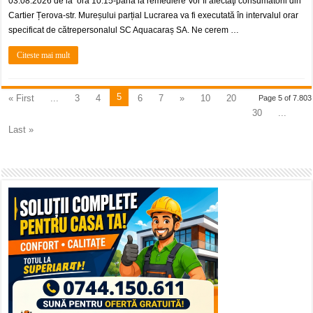
03.08.2026 de la ora 10:15-până la remediere Vor fi afectaţi consumatorii din
Cartier Țerova-str. Mureșului parțial Lucrarea va fi executată în intervalul orar
specificat de cătrepersonalul SC Aquacaraș SA. Ne cerem …
Citeste mai mult
5
« First
...
3
4
6
7
»
10
20
Page 5 of 7.803
30
...
Last »