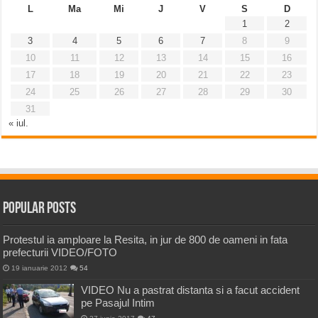
L
Ma
Mi
J
V
S
D
1
2
3
4
5
6
7
8
9
10
11
12
13
14
15
16
17
18
19
20
21
22
23
24
25
26
27
28
29
30
31
« iul.
Popular Posts
Protestul ia amploare la Resita, in jur de 800 de oameni in fata
prefecturii VIDEO/FOTO
19 ianuarie 2012
54
VIDEO Nu a pastrat distanta si a facut accident
pe Pasajul Intim