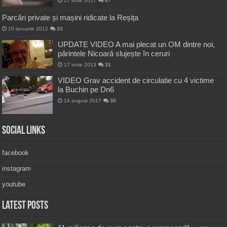
27 iunie 2017
47
Parcări private și mașini ridicate la Reșița
10 ianuarie 2012
33
UPDATE VIDEO A mai plecat un OM dintre noi,
părintele Nicoară slujește în ceruri
17 iunie 2013
31
VIDEO Grav accident de circulatie cu 4 victime
la Buchin pe Dn6
14 august 2017
30
Social Links
facebook
instagram
youtube
Latest Posts