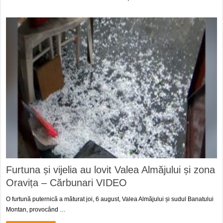
Furtuna și vijelia au lovit Valea Almăjului și zona
Oravița – Cărbunari VIDEO
O furtună puternică a măturat joi, 6 august, Valea Almăjului și sudul Banatului
Montan, provocând …