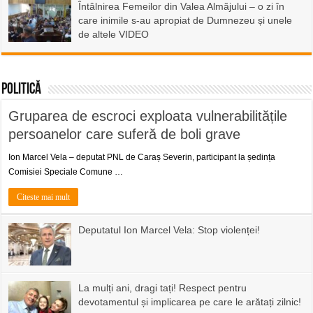
Întâlnirea Femeilor din Valea Almăjului – o zi în
care inimile s-au apropiat de Dumnezeu și unele
de altele VIDEO
Politică
Gruparea de escroci exploata vulnerabilitățile
persoanelor care suferă de boli grave
Ion Marcel Vela – deputat PNL de Caraș Severin, participant la ședința
Comisiei Speciale Comune …
Citeste mai mult
Deputatul Ion Marcel Vela: Stop violenței!
La mulți ani, dragi tați! Respect pentru
devotamentul și implicarea pe care le arătați zilnic!