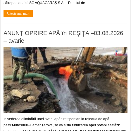
cătrepersonalul SC AQUACARAȘ S.A. – Punctul de …
Citeste mai mult
ANUNȚ OPRIRE APĂ în REŞIŢA –03.08.2026
– avarie
În vederea eliminării unei avarii apărute spontan la rețeaua de apă
pestr.Mureșului–Cartier Țerova, se va sista furnizarea apei potabileastăzi: